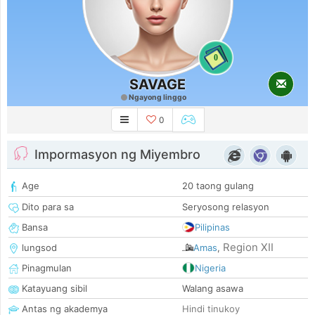
0
SAVAGE
Ngayong linggo
0
Impormasyon ng Miyembro
Age
20 taong gulang
Dito para sa
Seryosong relasyon
Bansa
Pilipinas
Region XII
lungsod
Amas
,
Pinagmulan
Nigeria
Katayuang sibil
Walang asawa
Antas ng akademya
Hindi tinukoy