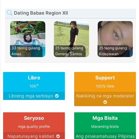
Dating Babae Region XII
33 taong gulang
25 taong gulang
25 taong gulang
Amas
General Santos
Kidapawan
Libre
Support
%
100
100% libre
Libreng mga serbisyo
Nakikinig na mga moderator
Seryoso
Mga Bisita
mga quality profile
Maraming bisita
Napatunayang kalidad
Ang pinakamahusay Pilipinas