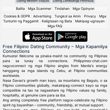
Dating Western Visayas
Dating Zamboanga Peninsula
Balita
|
Mga Scammer
|
Tindahan
|
Mga Opinyon
Cookies & GDPR
|
Advertising
|
Tungkol sa Amin
|
Privacy
|
Mga
Tuntunin ng Paggamit
|
Kaligtasan ng Bata
|
Makipag-ugnayan
|
Mga FAQ
Free Filipino Dating Community – Mga Kapamilya
Connections
Kumusta! Welcome sa pinaka-mainit na community ng Pilipinas
para sa tunay na connections. Philippines-chat.com
nagcoconnect ng mga Filipino singles from Manila's energy
hanggang sa mga islands ng Cebu, at Filipino communities
worldwide.
Nasa Davao's growth man kayo, sa mountains ng Baguio, o sa
Filipino communities globally, makakipag-connect kayo sa mga
compatible na tao na nagsashare ng Filipino values ng family,
hospitality, at genuine care para sa iba.
Ang aming completely free platform nagce-celebrate ng Filipino
spirit ng bayanihan – community, friendship, at mutual support.
Thousands ng mga Filipinos na nag-build ng meaningful