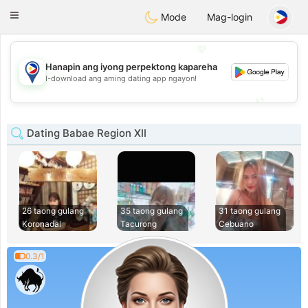
Philippines
Chat
Toggle
Mode
Mag-login
navigation
💖
Hanapin ang iyong perpektong kapareha
💖
I-download ang aming dating app ngayon!
💕
💕
Dating Babae Region XII
26 taong gulang
35 taong gulang
31 taong gulang
Koronadal
Tacurong
Cebuano
0.3/1