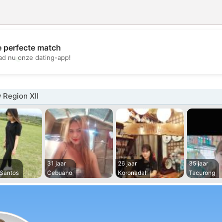
e perfecte match
💖
d nu onze dating-app!
💕
 Region XII
31 jaar
26 jaar
35 jaar
 Santos
Cebuano
Koronadal
Tacurong