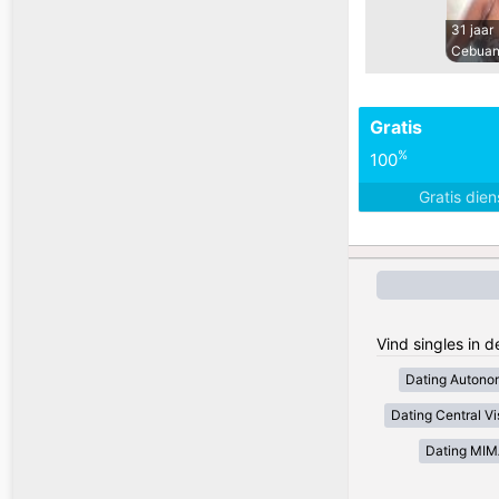
31 jaar
Cebua
Gratis
%
100
Gratis die
Vind singles in d
Dating Autono
Dating Central V
Dating MI