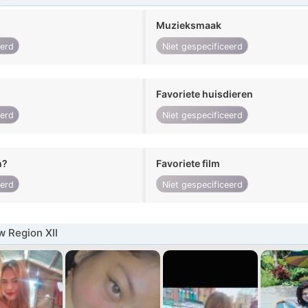
Muzieksmaak
eerd
Niet gespecificeerd
Favoriete huisdieren
eerd
Niet gespecificeerd
n?
Favoriete film
eerd
Niet gespecificeerd
 Region XII