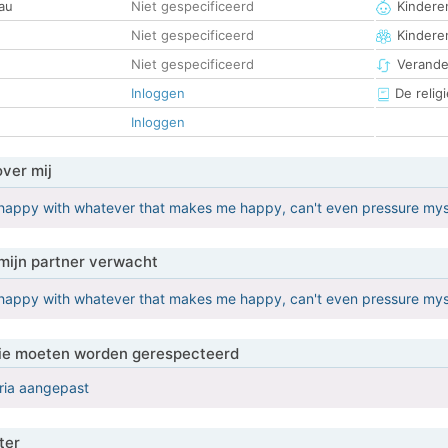
au
Niet gespecificeerd
Kinderen
Niet gespecificeerd
Kindere
Niet gespecificeerd
Verander
Inloggen
De religi
Inloggen
over mij
happy with whatever that makes me happy, can't even pressure myse
mijn partner verwacht
happy with whatever that makes me happy, can't even pressure myse
 die moeten worden gerespecteerd
eria aangepast
ter