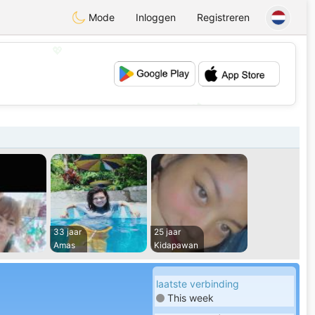
Mode
Inloggen
Registreren
💖
💕
33 jaar
25 jaar
Amas
Kidapawan
laatste verbinding
This week