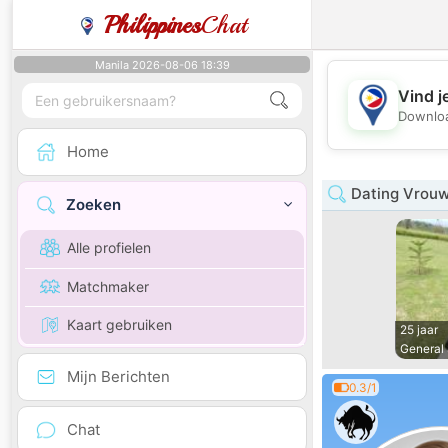
Philippines
Chat
Manila 2026-08-06 18:39
Vind j
Downloa
Home
Dating Vrouw
Zoeken
Alle profielen
Matchmaker
Kaart gebruiken
25 jaar
General
Mijn Berichten
0.3/1
Chat