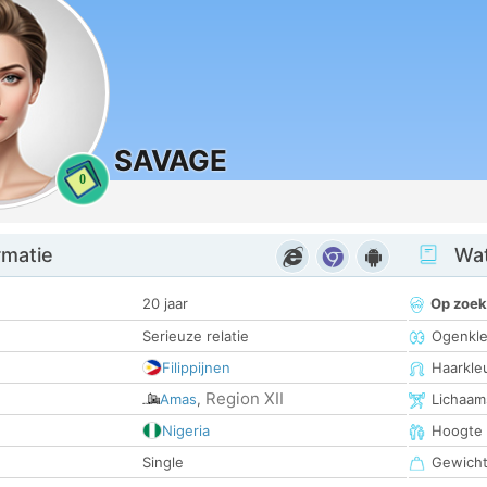
SAVAGE
0
rmatie
Wat
20 jaar
Op zoek
Serieuze relatie
Ogenkle
Filippijnen
Haarkle
Region XII
Amas
,
Lichaam
Nigeria
Hoogte
Single
Gewich