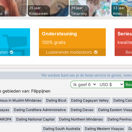
25 jaar
35 jaar
33 jaar
no
Kidapawan
Tacurong
Amas
Ondersteuning
Serie
100% gratis
kwalite
nsten
Luisterende moderators
Bev
We werken hard om je de beste service te geven, wees
e gebieden van: Filippijnen
mous in Muslim Mindanao
Dating Bicol
Dating Cagayan Valley
Dating Cal
isayas
Dating Cordillera Administrative
Dating Davao
Dating Eastern Visa
MAROPA
Dating National Capital
Dating Northern Mindanao
Dating Peníns
Dating South Australia
Dating Western Visayas
D