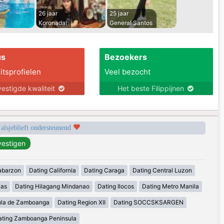
26 jaar
25 jaar
Koronadal
General Santos
us
Bezoekers
itsprofielen
Veel bezocht
estigde kwaliteit
Het beste Filippijnen
 alsjeblieft ondersteunend
abarzon
Dating California
Dating Caraga
Dating Central Luzon
yas
Dating Hilagang Mindanao
Dating Ilocos
Dating Metro Manila
ula de Zamboanga
Dating Region XII
Dating SOCCSKSARGEN
ating Zamboanga Peninsula