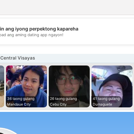
in ang iyong perpektong kapareha
💖
oad ang aming dating app ngayon!
💕
 Central Visayas
36 taong gulang
26 taong gulang
41 taong gulang
Mandaue City
Cebu City
Dumaguete