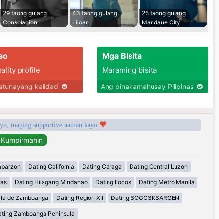
29 taong gulang
43 taong gulang
25 taong gulang
Consolacion
Liloan
Mandaue City
so
Mga Bisita
lity profile
Maraming bisita
tunayang kalidad
Ang pinakamahusay Pilipinas
syo, maging supportive naman kayo
abarzon
Dating California
Dating Caraga
Dating Central Luzon
yas
Dating Hilagang Mindanao
Dating Ilocos
Dating Metro Manila
ula de Zamboanga
Dating Region XII
Dating SOCCSKSARGEN
ating Zamboanga Peninsula