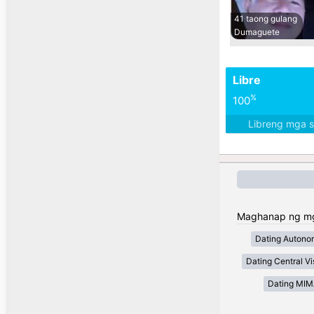
41 taong gulang
Dumaguete
Libre
%
100
Libreng mga 
Maghanap ng mga 
Dating Autono
Dating Central V
Dating MI