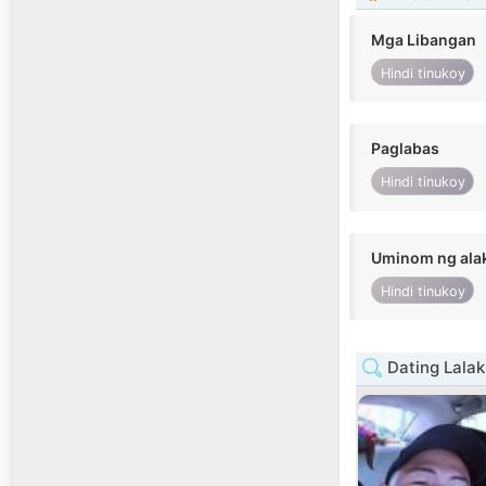
Mga Libangan
Hindi tinukoy
Paglabas
Hindi tinukoy
Uminom ng ala
Hindi tinukoy
Dating Lalak