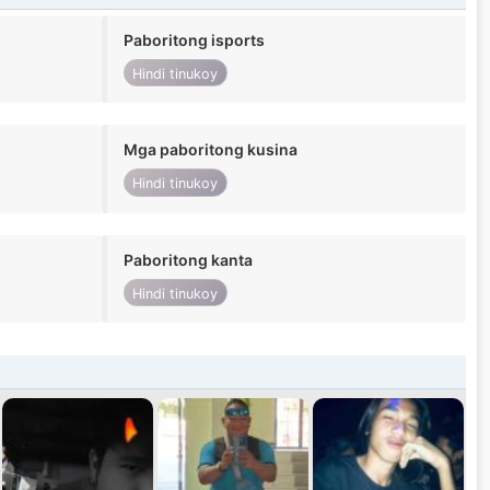
Paboritong isports
Hindi tinukoy
Mga paboritong kusina
Hindi tinukoy
Paboritong kanta
Hindi tinukoy