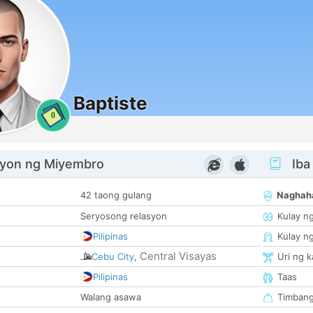
Baptiste
0
yon ng Miyembro
Iba
42 taong gulang
Naghah
Seryosong relasyon
Kulay n
Pilipinas
Kulay n
Central Visayas
Cebu City
,
Uri ng 
Pilipinas
Taas
Walang asawa
Timban