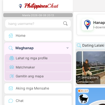
Philippines
Chat
Manila 2026-08-06 20:13
Hanap
I-downl
Home
Dating Lalaki
Maghanap
Lahat ng mga profile
Matchmaker
Gamitin ang mapa
35 taong gulang
Consolacion
Aking mga Mensahe
0.3/1
Chat