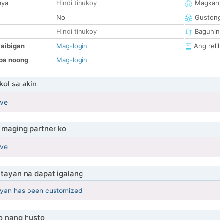
mya
Hindi tinukoy
Magkaro
No
Guston
Hindi tinukoy
Baguhin
kaibigan
Mag-login
Ang reli
pa noong
Mag-login
ol sa akin
ove
maging partner ko
ove
tayan na dapat igalang
yan has been customized
o nang husto