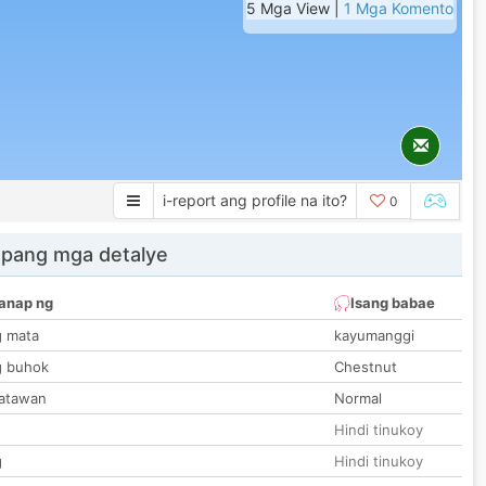
5 Mga View |
1 Mga Komento
i-report ang profile na ito?
0
 pang mga detalye
anap ng
Isang babae
g mata
kayumanggi
g buhok
Chestnut
katawan
Normal
Hindi tinukoy
g
Hindi tinukoy