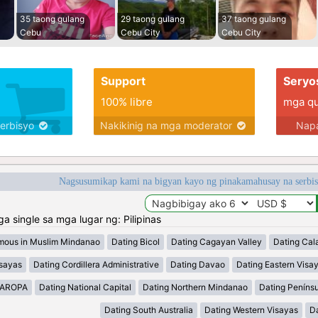
35 taong gulang
29 taong gulang
37 taong gulang
Cebu
Cebu City
Cebu City
Support
Seryo
100% libre
mga qua
serbisyo
Nakikinig na mga moderator
Napa
Nagsusumikap kami na bigyan kayo ng pinakamahusay na serbi
single sa mga lugar ng: Pilipinas
mous in Muslim Mindanao
Dating Bicol
Dating Cagayan Valley
Dating Cal
isayas
Dating Cordillera Administrative
Dating Davao
Dating Eastern Visa
MAROPA
Dating National Capital
Dating Northern Mindanao
Dating Peníns
Dating South Australia
Dating Western Visayas
D