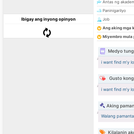
Antas ng akade
Paninigarilyo
Ibigay ang inyong opinyon
Job
Ang aking mga 
Miyembro mula 
Medyo tungk
i want find m’y l
Gusto kong 
i want find m’y l
Aking paman
Walang pamanta
Kilalanin ak