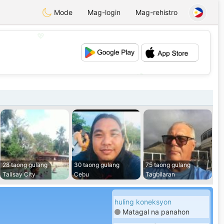
Mode
Mag-login
Mag-rehistro
💖
💕
28 taong gulang
30 taong gulang
75 taong gulang
Talisay City
Cebu
Tagbilaran
huling koneksyon
Matagal na panahon