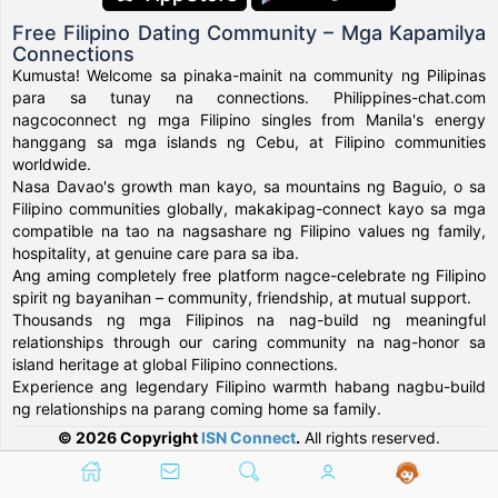
Free Filipino Dating Community – Mga Kapamilya
Connections
Kumusta! Welcome sa pinaka-mainit na community ng Pilipinas
para sa tunay na connections. Philippines-chat.com
nagcoconnect ng mga Filipino singles from Manila's energy
hanggang sa mga islands ng Cebu, at Filipino communities
worldwide.
Nasa Davao's growth man kayo, sa mountains ng Baguio, o sa
Filipino communities globally, makakipag-connect kayo sa mga
compatible na tao na nagsashare ng Filipino values ng family,
hospitality, at genuine care para sa iba.
Ang aming completely free platform nagce-celebrate ng Filipino
spirit ng bayanihan – community, friendship, at mutual support.
Thousands ng mga Filipinos na nag-build ng meaningful
relationships through our caring community na nag-honor sa
island heritage at global Filipino connections.
Experience ang legendary Filipino warmth habang nagbu-build
ng relationships na parang coming home sa family.
© 2026 Copyright
ISN Connect
.
All rights reserved.