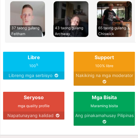
37 taong gulang
43 taong gulang
65 taong gulang
Feltham
Archway
Chiswick
Libre
Support
%
100
100% libre
Libreng mga serbisyo
Nakikinig na mga moderator
Seryoso
Mga Bisita
mga quality profile
Maraming bisita
Napatunayang kalidad
Ang pinakamahusay Pilipinas