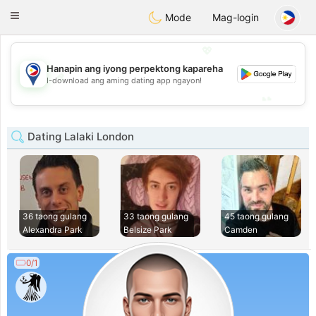
Philippines
Chat
Toggle
Mode
Mag-login
navigation
💖
Hanapin ang iyong perpektong kapareha
💖
I-download ang aming dating app ngayon!
💕
💕
Dating Lalaki London
36 taong gulang
33 taong gulang
45 taong gulang
Alexandra Park
Belsize Park
Camden
0/1