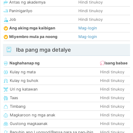
Antas ng akademya
Hindi tinukoy
Paninigarilyo
Hindi tinukoy
Job
Hindi tinukoy
Ang aking mga kaibigan
Mag-login
Miyembro mula pa noong
Mag-login
Iba pang mga detalye
Naghahanap ng
Isang babae
Kulay ng mata
Hindi tinukoy
Kulay ng buhok
Hindi tinukoy
Uri ng katawan
Hindi tinukoy
Taas
Hindi tinukoy
Timbang
Hindi tinukoy
Magkaroon ng mga anak
Hindi tinukoy
Gustong magkaanak
Hindi tinukoy
Baguhin ang Lungsod/Bansa para sa pag-ibig
Hindi tinukoy