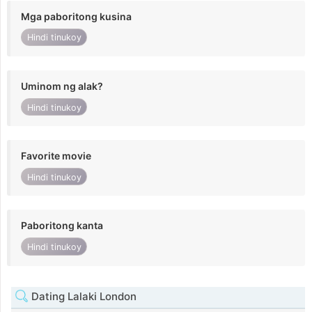
Mga paboritong kusina
Hindi tinukoy
Uminom ng alak?
Hindi tinukoy
Favorite movie
Hindi tinukoy
Paboritong kanta
Hindi tinukoy
Dating Lalaki London