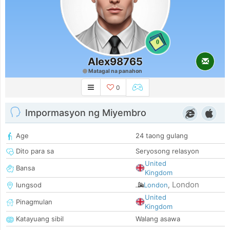
0
Alex98765
Matagal na panahon
0
Impormasyon ng Miyembro
Age
24 taong gulang
Dito para sa
Seryosong relasyon
United
Bansa
Kingdom
London
lungsod
London
,
United
Pinagmulan
Kingdom
Katayuang sibil
Walang asawa