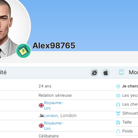
Alex98765
0
ité
Mon
24 ans
Je cher
Relation sérieuse
Les yeu
Royaume-
Les che
Uni
Silhoue
London
London
,
Taille
Royaume-
Uni
Poids
Célibataire