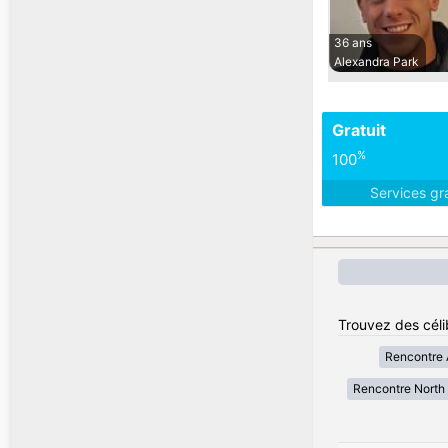
36 ans
Alexandra Park
Gratuit
%
100
Services gr
Trouvez des céli
Rencontre A
Rencontre North