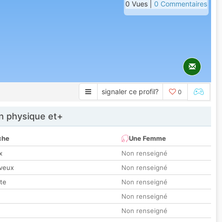
0 Vues |
0 Commentaires
signaler ce profil?
0
 physique et+
che
Une Femme
x
Non renseigné
veux
Non renseigné
tte
Non renseigné
Non renseigné
Non renseigné