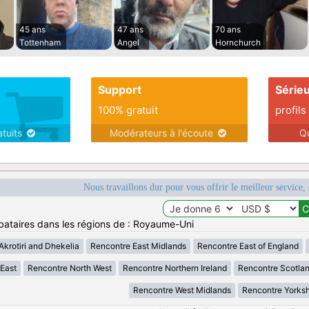
45 ans
47 ans
70 ans
Tottenham
Angel
Hornchurch
Support
Série
100% gratuit
profils
atuits
Modérateurs à l'écoute
Q
Nous travaillons dur pour vous offrir le meilleur service, 
bataires dans les régions de : Royaume-Uni
krotiri and Dhekelia
Rencontre East Midlands
Rencontre East of England
 East
Rencontre North West
Rencontre Northern Ireland
Rencontre Scotla
Rencontre West Midlands
Rencontre Yorksh