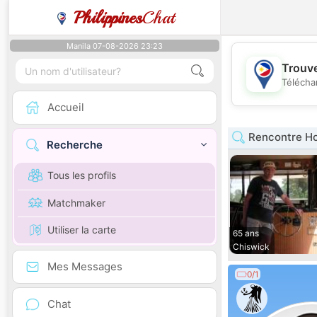
Philippines
Chat
Manila 07-08-2026 23:23
Trouve
Télécha
Accueil
Rencontre H
Recherche
Tous les profils
Matchmaker
Utiliser la carte
65 ans
Chiswick
Mes Messages
0/1
Chat