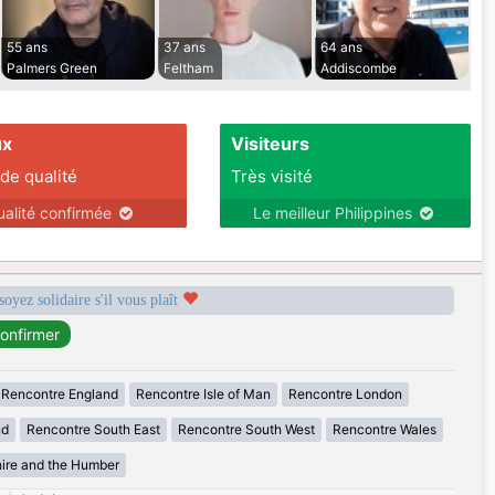
55 ans
37 ans
64 ans
Palmers Green
Feltham
Addiscombe
ux
Visiteurs
 de qualité
Très visité
ualité confirmée
Le meilleur Philippines
soyez solidaire s'il vous plaît
Rencontre England
Rencontre Isle of Man
Rencontre London
nd
Rencontre South East
Rencontre South West
Rencontre Wales
ire and the Humber