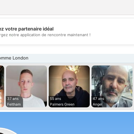
z votre partenaire idéal
💖
rgez notre application de rencontre maintenant !
💕
omme London
37 ans
55 ans
47 ans
Feltham
Palmers Green
Angel