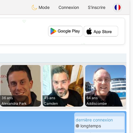
Mode
Connexion
S'inscrire
💖
💕
36 ans
45 ans
64 ans
Alexandra Park
Camden
Addiscombe
dernière connexion
longtemps