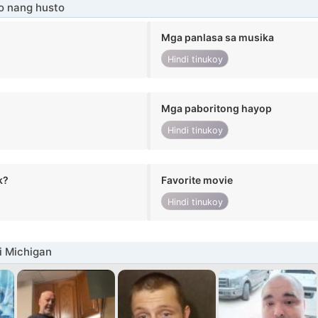
o nang husto
Mga panlasa sa musika
Hindi tinukoy
Mga paboritong hayop
Hindi tinukoy
k?
Favorite movie
Hindi tinukoy
i Michigan