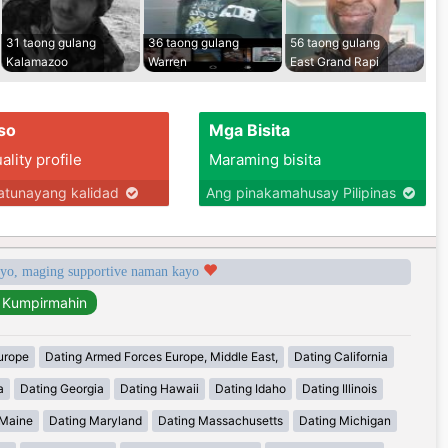
31 taong gulang
36 taong gulang
56 taong gulang
Kalamazoo
Warren
East Grand Rapi
so
Mga Bisita
lity profile
Maraming bisita
tunayang kalidad
Ang pinakamahusay Pilipinas
syo, maging supportive naman kayo
urope
Dating Armed Forces Europe, Middle East,
Dating California
a
Dating Georgia
Dating Hawaii
Dating Idaho
Dating Illinois
 Maine
Dating Maryland
Dating Massachusetts
Dating Michigan