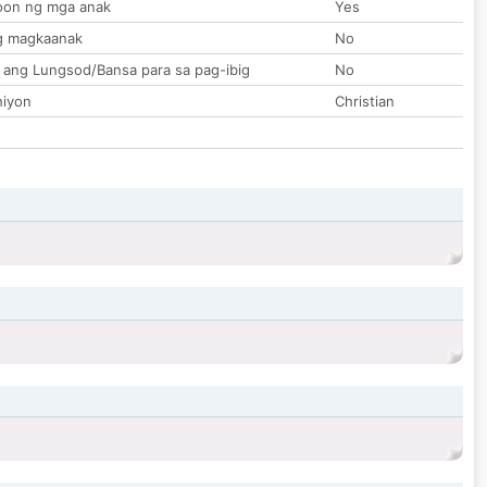
on ng mga anak
Yes
g magkaanak
No
 ang Lungsod/Bansa para sa pag-ibig
No
hiyon
Christian