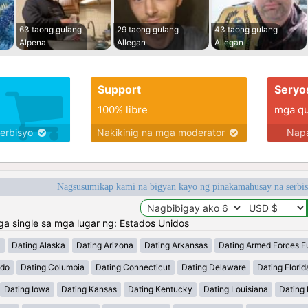
63 taong gulang
29 taong gulang
43 taong gulang
Alpena
Allegan
Allegan
Support
Seryo
100% libre
mga qua
serbisyo
Nakikinig na mga moderator
Napa
Nagsusumikap kami na bigyan kayo ng pinakamahusay na serbi
 single sa mga lugar ng: Estados Unidos
a
Dating Alaska
Dating Arizona
Dating Arkansas
Dating Armed Forces E
ado
Dating Columbia
Dating Connecticut
Dating Delaware
Dating Florid
Dating Iowa
Dating Kansas
Dating Kentucky
Dating Louisiana
Dating