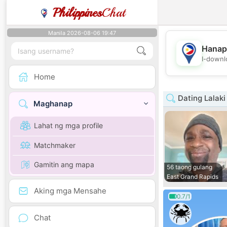
Philippines
Chat
Manila 2026-08-06 19:47
Hanap
I-downl
Home
Dating Lalaki
Maghanap
Lahat ng mga profile
Matchmaker
Gamitin ang mapa
56 taong gulang
East Grand Rapids
Aking mga Mensahe
0.7/1
Chat