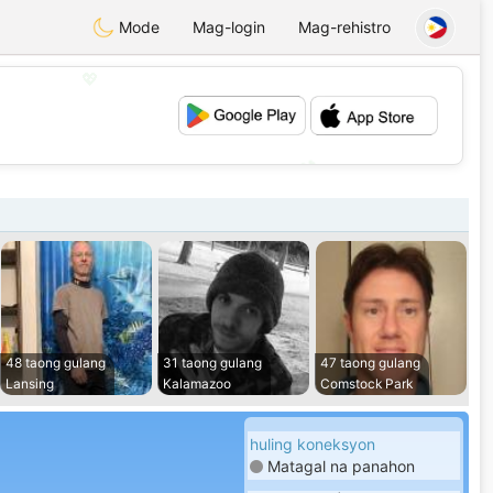
Mode
Mag-login
Mag-rehistro
💖
💕
48 taong gulang
31 taong gulang
47 taong gulang
Lansing
Kalamazoo
Comstock Park
huling koneksyon
Matagal na panahon