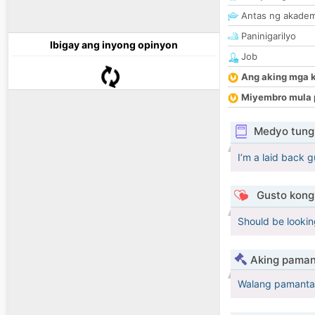
Antas ng akade
Paninigarilyo
Ibigay ang inyong opinyon
Job
Ang aking mga 
Miyembro mula 
Medyo tungk
I’m a laid back 
Gusto kong 
Should be looking
Aking paman
Walang pamanta