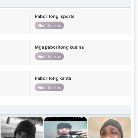
Paboritong isports
Hindi tinukoy
Mga paboritong kusina
Hindi tinukoy
Paboritong kanta
Hindi tinukoy