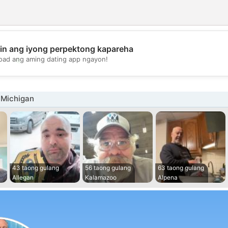
in ang iyong perpektong kapareha
💖
oad ang aming dating app ngayon!
💕
 Michigan
43 taong gulang
56 taong gulang
63 taong gulang
Allegan
Kalamazoo
Alpena