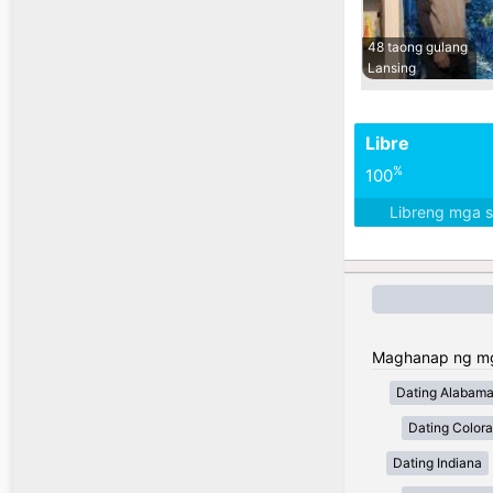
48 taong gulang
Lansing
Libre
%
100
Libreng mga 
Maghanap ng mga
Dating Alabam
Dating Color
Dating Indiana