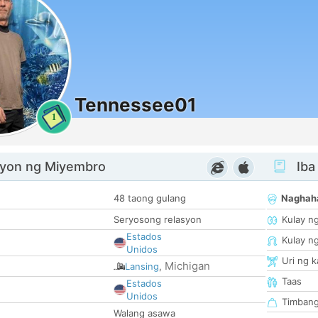
Tennessee01
1
yon ng Miyembro
Iba
48 taong gulang
Naghah
Seryosong relasyon
Kulay n
Estados
Kulay n
Unidos
Uri ng 
Michigan
Lansing
,
Taas
Estados
Unidos
Timban
Walang asawa