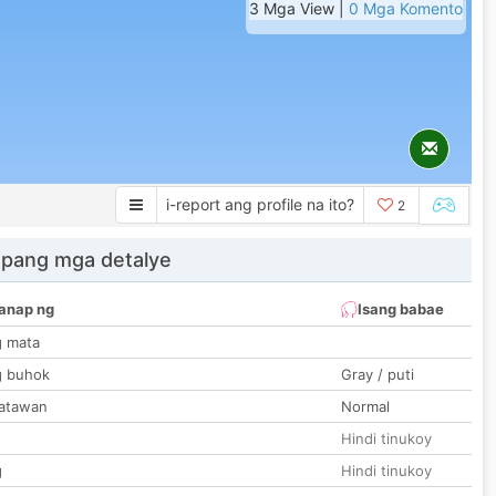
3 Mga View |
0 Mga Komento
i-report ang profile na ito?
2
 pang mga detalye
anap ng
Isang babae
g mata
g buhok
Gray / puti
katawan
Normal
Hindi tinukoy
g
Hindi tinukoy