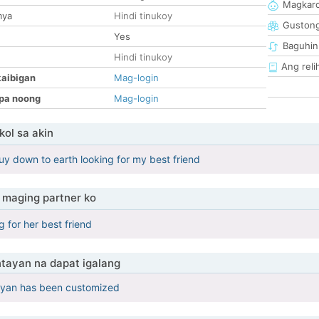
Magkaro
mya
Hindi tinukoy
Guston
Yes
Baguhin
Hindi tinukoy
Ang reli
kaibigan
Mag-login
pa noong
Mag-login
ol sa akin
guy down to earth looking for my best friend
maging partner ko
 for her best friend
tayan na dapat igalang
yan has been customized