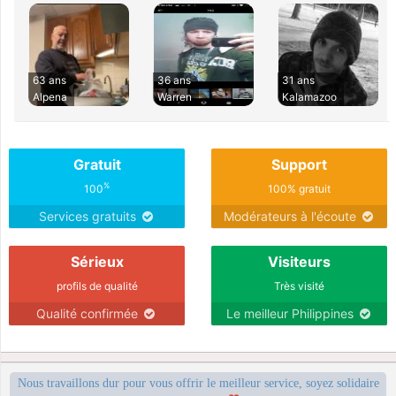
63 ans
36 ans
31 ans
Alpena
Warren
Kalamazoo
Gratuit
Support
%
100
100% gratuit
Services gratuits
Modérateurs à l'écoute
Sérieux
Visiteurs
profils de qualité
Très visité
Qualité confirmée
Le meilleur Philippines
Nous travaillons dur pour vous offrir le meilleur service, soyez solidaire