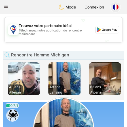
Philippines
Chat
Toggle
Mode
Connexion
navigation
💖
Trouvez votre partenaire idéal
Téléchargez notre application de rencontre
💖
maintenant !
💕
💕
Rencontre Homme Michigan
43 ans
48 ans
63 ans
Allegan
Lansing
Alpena
0.7/1