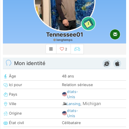
1
Tennessee01
longtemps
2
Mon identité
Âge
48 ans
Ici pour
Relation sérieuse
états-
Pays
Unis
Michigan
Ville
Lansing
,
états-
Origine
Unis
État civil
Célibataire