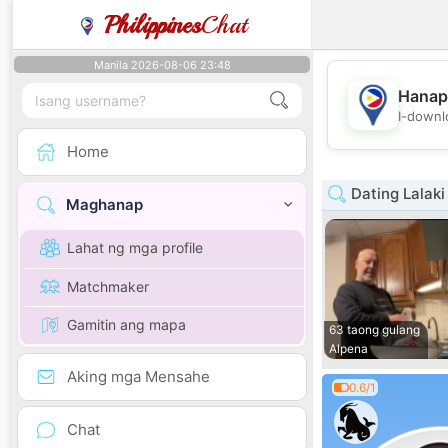
Philippines
Chat
Manila 2026-08-06 23:48
Hanap
I-downl
Home
Dating Lalaki
Maghanap
Lahat ng mga profile
Matchmaker
Gamitin ang mapa
63 taong gulang
Alpena
Aking mga Mensahe
0.6/1
Chat