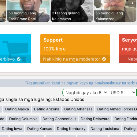
56 taong gulang
31 taong gulang
56 taong gulang
East Grand Rapi
Kalamazoo
Kalamazoo
Support
Seryo
100% libre
mga qua
serbisyo
Nakikinig na mga moderator
Napa
Nagsusumikap kami na bigyan kayo ng pinakamahusay na serbi
 single sa mga lugar ng: Estados Unidos
a
Dating Alaska
Dating Arizona
Dating Arkansas
Dating Armed Forces E
ado
Dating Columbia
Dating Connecticut
Dating Delaware
Dating Florid
Dating Iowa
Dating Kansas
Dating Kentucky
Dating Louisiana
Dating