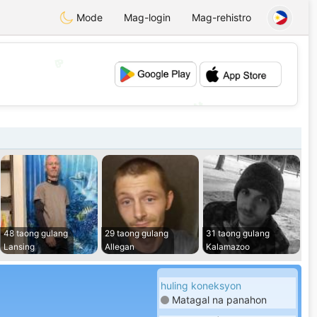
Mode
Mag-login
Mag-rehistro
💖
💕
48 taong gulang
29 taong gulang
31 taong gulang
Lansing
Allegan
Kalamazoo
huling koneksyon
Matagal na panahon