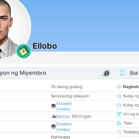
Ellobo
0
yon ng Miyembro
Iba
70 taong gulang
Naghah
Seryosong relasyon
Kulay n
Estados
Kulay n
Unidos
Uri ng 
Michigan
Detroit
,
Taas
Estados
Unidos
Timban
Nahiwalay