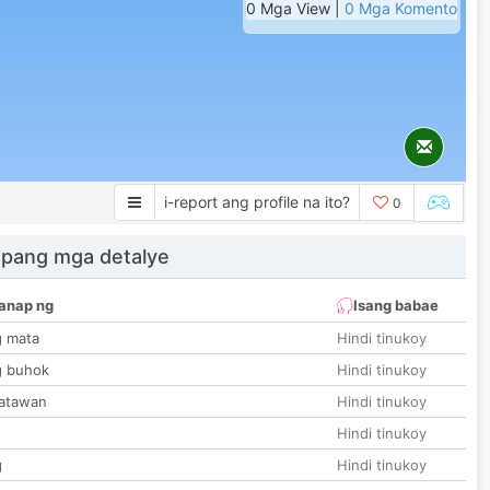
0 Mga View |
0 Mga Komento
i-report ang profile na ito?
0
 pang mga detalye
anap ng
Isang babae
g mata
Hindi tinukoy
g buhok
Hindi tinukoy
katawan
Hindi tinukoy
Hindi tinukoy
g
Hindi tinukoy