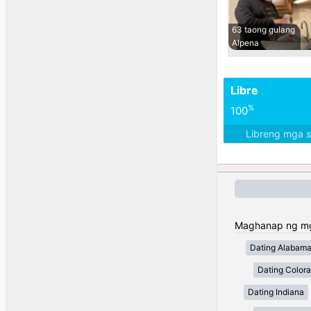
63 taong gulang
Alpena
Libre
%
100
Libreng mga 
Maghanap ng mga
Dating Alabam
Dating Color
Dating Indiana