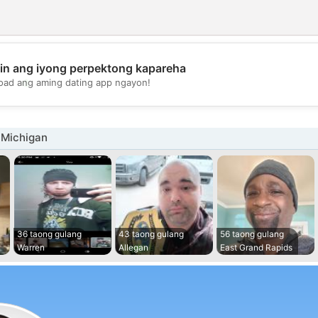
in ang iyong perpektong kapareha
💖
oad ang aming dating app ngayon!
💕
 Michigan
36 taong gulang
43 taong gulang
56 taong gulang
Warren
Allegan
East Grand Rapids