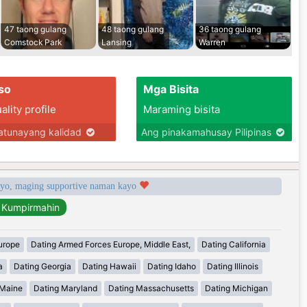
47 taong gulang
48 taong gulang
36 taong gulang
Comstock Park
Lansing
Warren
so
Mga Bisita
lity profile
Maraming bisita
tunayang kalidad
Ang pinakamahusay Pilipinas
syo, maging supportive naman kayo
urope
Dating Armed Forces Europe, Middle East,
Dating California
a
Dating Georgia
Dating Hawaii
Dating Idaho
Dating Illinois
 Maine
Dating Maryland
Dating Massachusetts
Dating Michigan