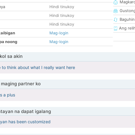
Magkaro
mya
Hindi tinukoy
Guston
Hindi tinukoy
Baguhin
Hindi tinukoy
Ang reli
kaibigan
Mag-login
pa noong
Mag-login
ol sa akin
 to think about what I really want here
maging partner ko
s a plus
tayan na dapat igalang
yan has been customized