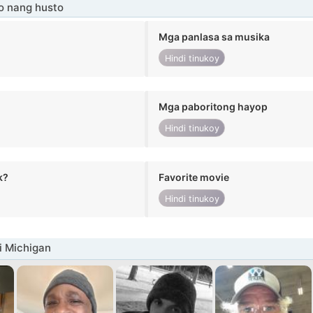
o nang husto
Mga panlasa sa musika
Hindi tinukoy
Mga paboritong hayop
Hindi tinukoy
k?
Favorite movie
Hindi tinukoy
i Michigan