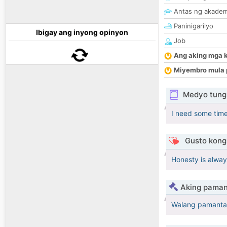
Antas ng akade
Paninigarilyo
Ibigay ang inyong opinyon
Job
Ang aking mga 
Miyembro mula 
Medyo tungk
I need some time
Gusto kong 
Honesty is alway
Aking paman
Walang pamanta