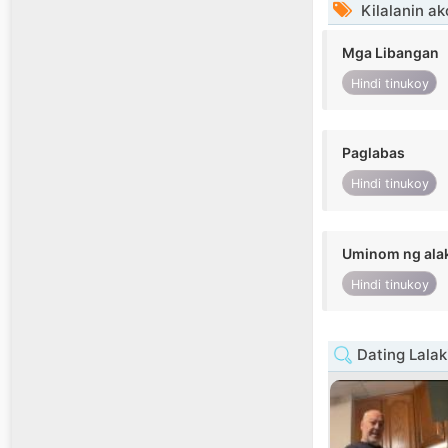
Kilalanin ak
Mga Libangan
Hindi tinukoy
Paglabas
Hindi tinukoy
Uminom ng ala
Hindi tinukoy
Dating Lalak