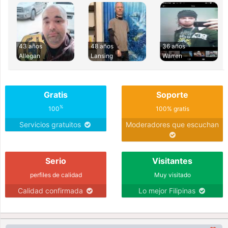
43 años
48 años
36 años
Allegan
Lansing
Warren
Gratis
Soporte
%
100
100% gratis
Servicios gratuitos
Moderadores que escuchan
Serio
Visitantes
perfiles de calidad
Muy visitado
Calidad confirmada
Lo mejor Filipinas