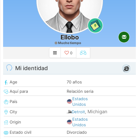
0
Ellobo
Mucho tiempo
0
Mi identidad
Age
70 años
Aquí para
Relación seria
Estados
País
Unidos
Michigan
City
Detroit
,
Estados
Origin
Unidos
Estado civil
Divorciado