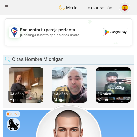
Philippines
Chat
Toggle
Mode
Iniciar sesión
navigation
💖
Encuentra tu pareja perfecta
💖
¡Descarga nuestra app de citas ahora!
💕
💕
Citas Hombre Michigan
63 años
43 años
36 años
Alpena
Allegan
Warren
0.6/1