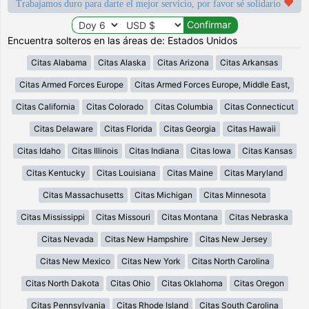
Trabajamos duro para darte el mejor servicio, por favor sé solidario
Encuentra solteros en las áreas de: Estados Unidos
Citas Alabama
Citas Alaska
Citas Arizona
Citas Arkansas
Citas Armed Forces Europe
Citas Armed Forces Europe, Middle East,
Citas California
Citas Colorado
Citas Columbia
Citas Connecticut
Citas Delaware
Citas Florida
Citas Georgia
Citas Hawaii
Citas Idaho
Citas Illinois
Citas Indiana
Citas Iowa
Citas Kansas
Citas Kentucky
Citas Louisiana
Citas Maine
Citas Maryland
Citas Massachusetts
Citas Michigan
Citas Minnesota
Citas Mississippi
Citas Missouri
Citas Montana
Citas Nebraska
Citas Nevada
Citas New Hampshire
Citas New Jersey
Citas New Mexico
Citas New York
Citas North Carolina
Citas North Dakota
Citas Ohio
Citas Oklahoma
Citas Oregon
Citas Pennsylvania
Citas Rhode Island
Citas South Carolina