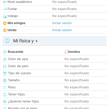
Nivel académico
No especificado
Fumar
No especificado
trabajo
No especificado
Mis amigos
Iniciar sesión
Unido
Iniciar sesión
Mi física y +
Buscando
hembra
Color de ojos
No especificado
Color de pelo
No especificado
Tipo de cuerpo
No especificado
Tamaño
No especificado
Peso
No especificado
Tener hijos
No especificado
¿Quieres tener hijos
No especificado
Movido por el amor
No especificado