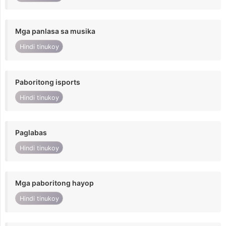
Mga panlasa sa musika
Hindi tinukoy
Paboritong isports
Hindi tinukoy
Paglabas
Hindi tinukoy
Mga paboritong hayop
Hindi tinukoy