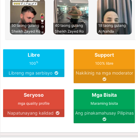
50 taong gulang
40 taong gulang
18 taong gulang
Sheikh Zayed Ro
Sheikh Zayed Ro
Al Nahda
Libre
Support
%
100
100% libre
Libreng mga serbisyo
Nakikinig na mga moderator
Seryoso
Mga Bisita
mga quality profile
Maraming bisita
Napatunayang kalidad
Ang pinakamahusay Pilipinas