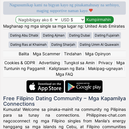
Nagsusumikap kami na bigyan kayo ng pinakamahusay na serbisyo,
maging supportive naman kayo
Maghanap ng mga single sa mga lugar ng: United Arab Emirates
Dating Abu Dhabi
Dating Ajman
Dating Dubai
Dating Fujairah
Dating Ras al Khaimah
Dating Sharjah
Dating Umm Al Quawain
Balita
|
Mga Scammer
|
Tindahan
|
Mga Opinyon
Cookies & GDPR
|
Advertising
|
Tungkol sa Amin
|
Privacy
|
Mga
Tuntunin ng Paggamit
|
Kaligtasan ng Bata
|
Makipag-ugnayan
|
Mga FAQ
Free Filipino Dating Community – Mga Kapamilya
Connections
Kumusta! Welcome sa pinaka-mainit na community ng Pilipinas
para sa tunay na connections. Philippines-chat.com
nagcoconnect ng mga Filipino singles from Manila's energy
hanggang sa mga islands ng Cebu, at Filipino communities