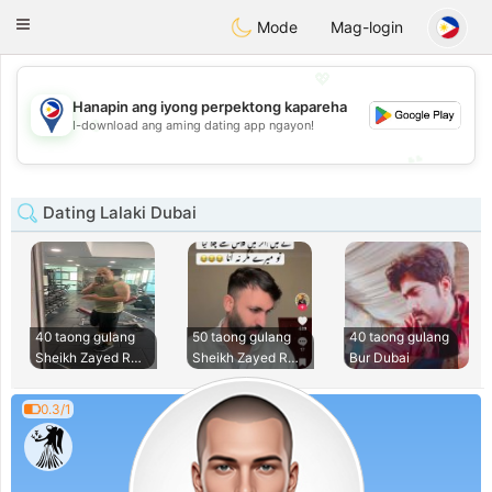
Philippines
Chat
Toggle
Mode
Mag-login
navigation
💖
Hanapin ang iyong perpektong kapareha
💖
I-download ang aming dating app ngayon!
💕
💕
Dating Lalaki Dubai
40 taong gulang
50 taong gulang
40 taong gulang
Sheikh Zayed Road
Sheikh Zayed Road
Bur Dubai
0.3/1