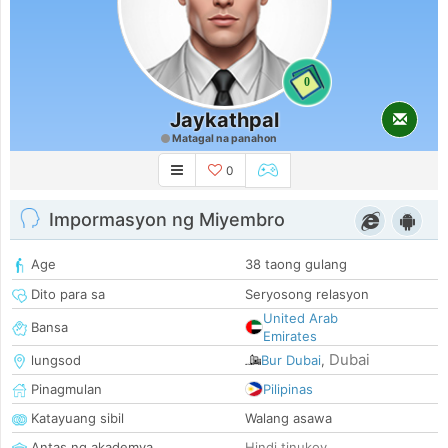
0
Jaykathpal
Matagal na panahon
0
Impormasyon ng Miyembro
Age
38 taong gulang
Dito para sa
Seryosong relasyon
United Arab
Bansa
Emirates
Dubai
lungsod
Bur Dubai
,
Pinagmulan
Pilipinas
Katayuang sibil
Walang asawa
Antas ng akademya
Hindi tinukoy