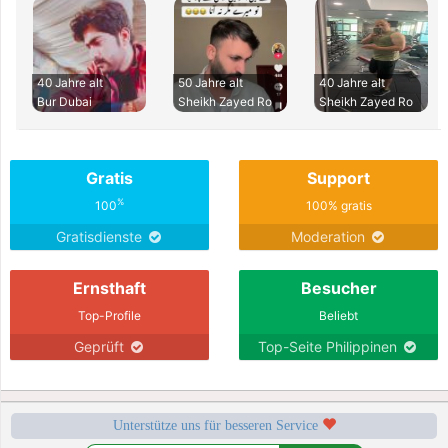
40 Jahre alt
50 Jahre alt
40 Jahre alt
Bur Dubai
Sheikh Zayed Ro
Sheikh Zayed Ro
Gratis
Support
%
100
100% gratis
Gratisdienste
Moderation
Ernsthaft
Besucher
Top-Profile
Beliebt
Geprüft
Top-Seite Philippinen
Unterstütze uns für besseren Service