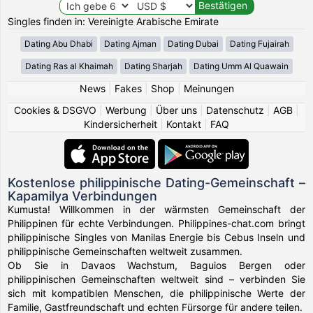
Singles finden in: Vereinigte Arabische Emirate
Dating Abu Dhabi
Dating Ajman
Dating Dubai
Dating Fujairah
Dating Ras al Khaimah
Dating Sharjah
Dating Umm Al Quawain
News
|
Fakes
|
Shop
|
Meinungen
Cookies & DSGVO
|
Werbung
|
Über uns
|
Datenschutz
|
AGB
|
Kindersicherheit
|
Kontakt
|
FAQ
Kostenlose philippinische Dating-Gemeinschaft –
Kapamilya Verbindungen
Kumusta! Willkommen in der wärmsten Gemeinschaft der
Philippinen für echte Verbindungen. Philippines-chat.com bringt
philippinische Singles von Manilas Energie bis Cebus Inseln und
philippinische Gemeinschaften weltweit zusammen.
Ob Sie in Davaos Wachstum, Baguios Bergen oder
philippinischen Gemeinschaften weltweit sind – verbinden Sie
sich mit kompatiblen Menschen, die philippinische Werte der
Familie, Gastfreundschaft und echten Fürsorge für andere teilen.