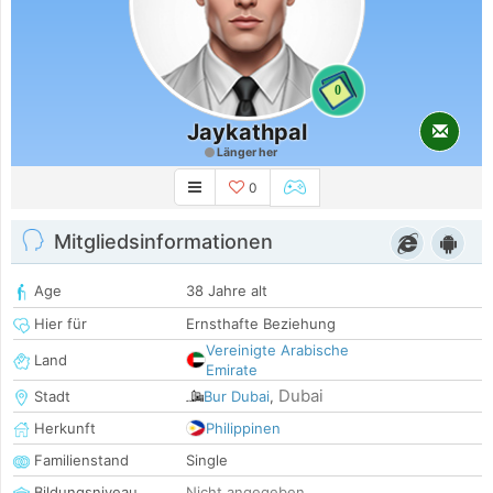
0
Jaykathpal
Länger her
0
Mitgliedsinformationen
Age
38 Jahre alt
Hier für
Ernsthafte Beziehung
Vereinigte Arabische
Land
Emirate
Dubai
Stadt
Bur Dubai
,
Herkunft
Philippinen
Familienstand
Single
Bildungsniveau
Nicht angegeben