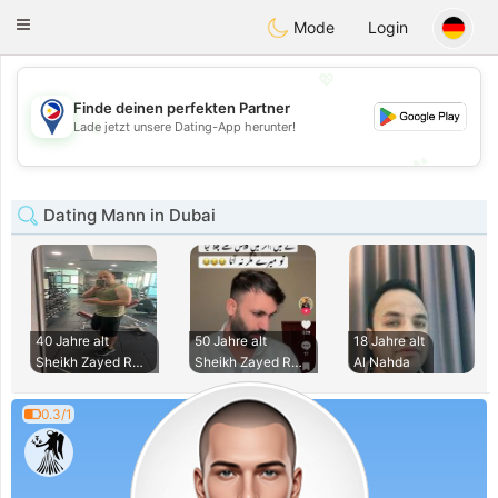
Philippines
Chat
Toggle
Mode
Login
navigation
💖
Finde deinen perfekten Partner
💖
Lade jetzt unsere Dating-App herunter!
💕
💕
Dating Mann in Dubai
40 Jahre alt
50 Jahre alt
18 Jahre alt
Sheikh Zayed Road
Sheikh Zayed Road
Al Nahda
0.3/1