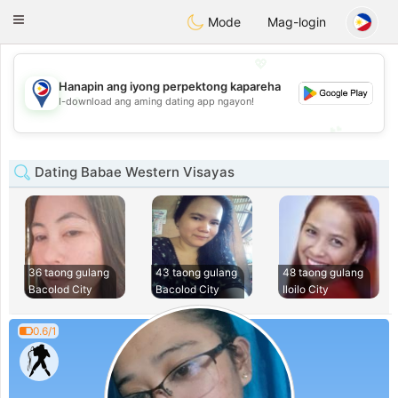
Philippines
Chat
Toggle
Mode
Mag-login
navigation
💖
Hanapin ang iyong perpektong kapareha
💖
I-download ang aming dating app ngayon!
💕
💕
Dating Babae Western Visayas
36 taong gulang
43 taong gulang
48 taong gulang
Bacolod City
Bacolod City
Iloilo City
0.6/1