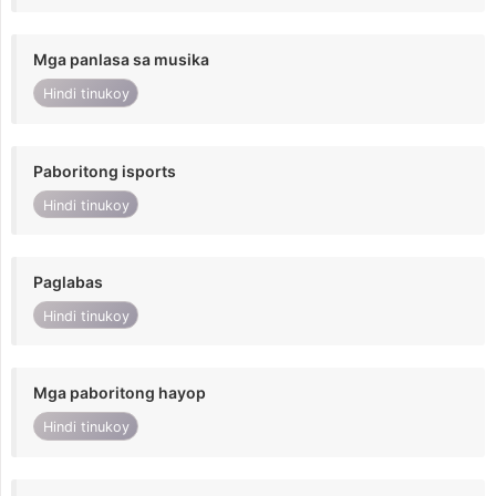
Mga panlasa sa musika
Hindi tinukoy
Paboritong isports
Hindi tinukoy
Paglabas
Hindi tinukoy
Mga paboritong hayop
Hindi tinukoy