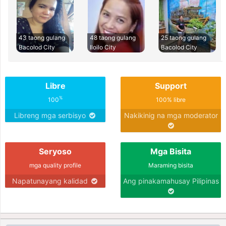
43 taong gulang
48 taong gulang
25 taong gulang
Bacolod City
Iloilo City
Bacolod City
Libre
Support
%
100
100% libre
Libreng mga serbisyo
Nakikinig na mga moderator
Seryoso
Mga Bisita
mga quality profile
Maraming bisita
Napatunayang kalidad
Ang pinakamahusay Pilipinas