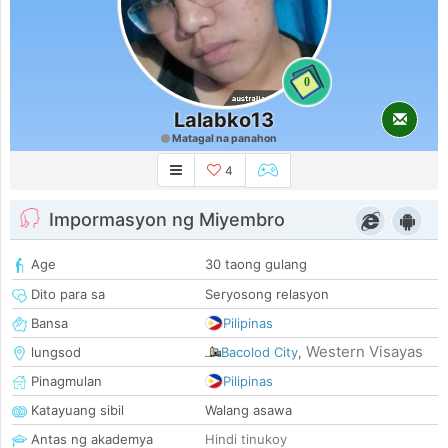
0
Lalabko13
Matagal na panahon
4
Impormasyon ng Miyembro
Age
30 taong gulang
Dito para sa
Seryosong relasyon
Bansa
Pilipinas
Western Visayas
lungsod
Bacolod City
,
Pinagmulan
Pilipinas
Katayuang sibil
Walang asawa
Antas ng akademya
Hindi tinukoy