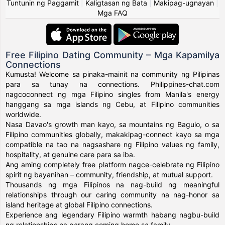
Tuntunin ng Paggamit
|
Kaligtasan ng Bata
|
Makipag-ugnayan
|
Mga FAQ
Free Filipino Dating Community – Mga Kapamilya
Connections
Kumusta! Welcome sa pinaka-mainit na community ng Pilipinas
para sa tunay na connections. Philippines-chat.com
nagcoconnect ng mga Filipino singles from Manila's energy
hanggang sa mga islands ng Cebu, at Filipino communities
worldwide.
Nasa Davao's growth man kayo, sa mountains ng Baguio, o sa
Filipino communities globally, makakipag-connect kayo sa mga
compatible na tao na nagsashare ng Filipino values ng family,
hospitality, at genuine care para sa iba.
Ang aming completely free platform nagce-celebrate ng Filipino
spirit ng bayanihan – community, friendship, at mutual support.
Thousands ng mga Filipinos na nag-build ng meaningful
relationships through our caring community na nag-honor sa
island heritage at global Filipino connections.
Experience ang legendary Filipino warmth habang nagbu-build
ng relationships na parang coming home sa family.