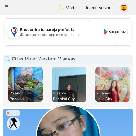
Philippines
Chat
Toggle
Mode
Iniciar sesión
navigation
💖
Encuentra tu pareja perfecta
💖
¡Descarga nuestra app de citas ahora!
💕
💕
Citas Mujer Western Visayas
25 años
36 años
27 años
Bacolod City
Bacolod City
Iloilo City
0.6/1