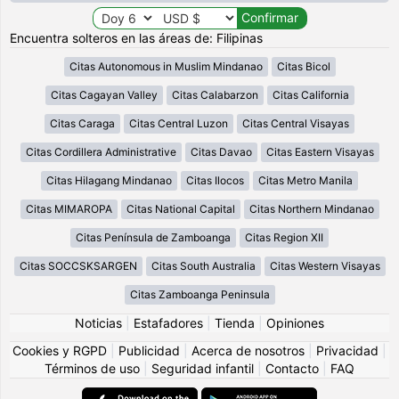
Encuentra solteros en las áreas de: Filipinas
Citas Autonomous in Muslim Mindanao
Citas Bicol
Citas Cagayan Valley
Citas Calabarzon
Citas California
Citas Caraga
Citas Central Luzon
Citas Central Visayas
Citas Cordillera Administrative
Citas Davao
Citas Eastern Visayas
Citas Hilagang Mindanao
Citas Ilocos
Citas Metro Manila
Citas MIMAROPA
Citas National Capital
Citas Northern Mindanao
Citas Península de Zamboanga
Citas Region XII
Citas SOCCSKSARGEN
Citas South Australia
Citas Western Visayas
Citas Zamboanga Peninsula
Noticias
|
Estafadores
|
Tienda
|
Opiniones
Cookies y RGPD
|
Publicidad
|
Acerca de nosotros
|
Privacidad
|
Términos de uso
|
Seguridad infantil
|
Contacto
|
FAQ