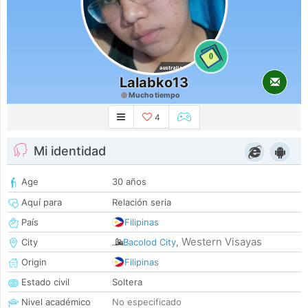
0
Lalabko13
Mucho tiempo
4
Mi identidad
Age
30 años
Aquí para
Relación seria
País
Filipinas
Western Visayas
City
Bacolod City
,
Origin
Filipinas
Estado civil
Soltera
Nivel académico
No especificado