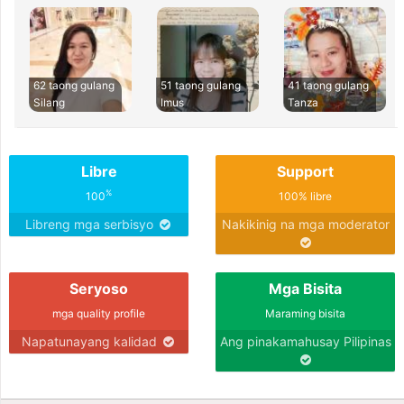
62 taong gulang
51 taong gulang
41 taong gulang
Silang
Imus
Tanza
Libre
Support
%
100
100% libre
Libreng mga serbisyo
Nakikinig na mga moderator
Seryoso
Mga Bisita
mga quality profile
Maraming bisita
Napatunayang kalidad
Ang pinakamahusay Pilipinas