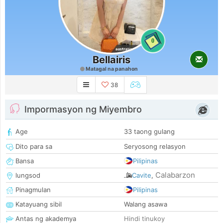
0
Bellairis
Matagal na panahon
38
Impormasyon ng Miyembro
Age
33 taong gulang
Dito para sa
Seryosong relasyon
Bansa
Pilipinas
Calabarzon
lungsod
Cavite
,
Pinagmulan
Pilipinas
Katayuang sibil
Walang asawa
Antas ng akademya
Hindi tinukoy