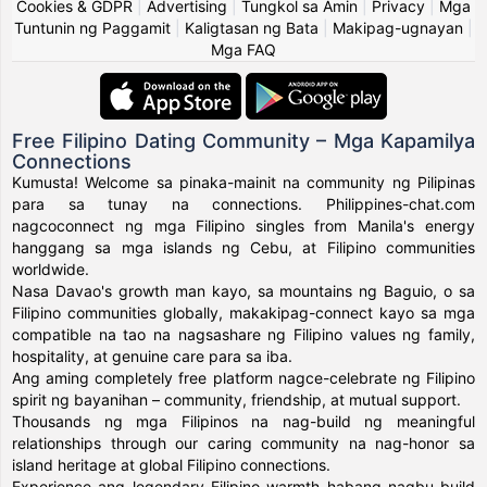
Cookies & GDPR
|
Advertising
|
Tungkol sa Amin
|
Privacy
|
Mga
Tuntunin ng Paggamit
|
Kaligtasan ng Bata
|
Makipag-ugnayan
|
Mga FAQ
Free Filipino Dating Community – Mga Kapamilya
Connections
Kumusta! Welcome sa pinaka-mainit na community ng Pilipinas
para sa tunay na connections. Philippines-chat.com
nagcoconnect ng mga Filipino singles from Manila's energy
hanggang sa mga islands ng Cebu, at Filipino communities
worldwide.
Nasa Davao's growth man kayo, sa mountains ng Baguio, o sa
Filipino communities globally, makakipag-connect kayo sa mga
compatible na tao na nagsashare ng Filipino values ng family,
hospitality, at genuine care para sa iba.
Ang aming completely free platform nagce-celebrate ng Filipino
spirit ng bayanihan – community, friendship, at mutual support.
Thousands ng mga Filipinos na nag-build ng meaningful
relationships through our caring community na nag-honor sa
island heritage at global Filipino connections.
Experience ang legendary Filipino warmth habang nagbu-build