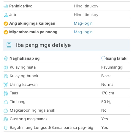
Paninigarilyo
Hindi tinukoy
Job
Hindi tinukoy
Ang aking mga kaibigan
Mag-login
Miyembro mula pa noong
Mag-login
Iba pang mga detalye
Naghahanap ng
Isang lalaki
Kulay ng mata
kayumanggi
Kulay ng buhok
Black
Uri ng katawan
Normal
Taas
170 cm
Timbang
50 Kg
Magkaroon ng mga anak
No
Gustong magkaanak
Yes
Baguhin ang Lungsod/Bansa para sa pag-ibig
Yes