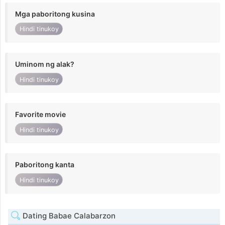
Mga paboritong kusina
Hindi tinukoy
Uminom ng alak?
Hindi tinukoy
Favorite movie
Hindi tinukoy
Paboritong kanta
Hindi tinukoy
Dating Babae Calabarzon