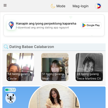
Philippines
Chat
Toggle
Mode
Mag-login
navigation
💖
Hanapin ang iyong perpektong kapareha
I-download ang aming dating app ngayon!
💖
💕
💕
Dating Babae Calabarzon
54 taong gulang
51 taong gulang
24 taong gulang
Cavite
Imus
Trece Martires Cit
0.7/1