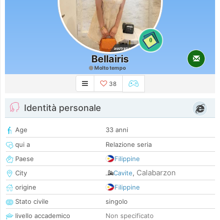
0
Bellairis
Molto tempo
38
Identità personale
Age
33 anni
qui a
Relazione seria
Paese
Filippine
Calabarzon
City
Cavite
,
origine
Filippine
Stato civile
singolo
livello accademico
Non specificato