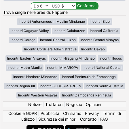
Trova single nelle aree di: Filippine
Incontri Autonomous in Muslim Mindanao
Incontri Bicol
Incontri Cagayan Valley
Incontri Calabarzon
Incontri California
Incontri Caraga
Incontri Central Luzon
Incontri Central Visayas
Incontri Cordillera Administrative
Incontri Davao
Incontri Eastern Visayas
Incontri Hilagang Mindanao
Incontri Ilocos
Incontri Metro Manila
Incontri MIMAROPA
Incontri National Capital
Incontri Northern Mindanao
Incontri Península de Zamboanga
Incontri Region XII
Incontri SOCCSKSARGEN
Incontri South Australia
Incontri Western Visayas
Incontri Zamboanga Peninsula
Notizie
|
Truffatori
|
Negozio
|
Opinioni
Cookie e GDPR
|
Pubblicità
|
Chi siamo
|
Privacy
|
Termini di
utilizzo
|
Sicurezza dei minori
|
Contatto
|
FAQ