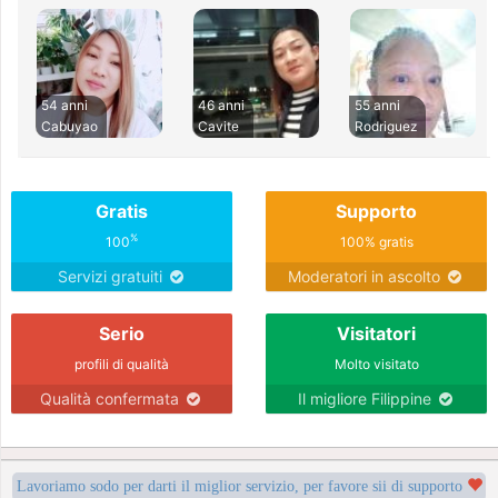
54 anni
46 anni
55 anni
Cabuyao
Cavite
Rodriguez
Gratis
Supporto
%
100
100% gratis
Servizi gratuiti
Moderatori in ascolto
Serio
Visitatori
profili di qualità
Molto visitato
Qualità confermata
Il migliore Filippine
Lavoriamo sodo per darti il miglior servizio, per favore sii di supporto