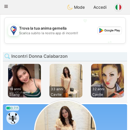
Philippines
Chat
Toggle
Mode
Accedi
navigation
💖
Trova la tua anima gemella
💖
Scarica subito la nostra app di incontri!
💕
💕
Incontri Donna Calabarzon
19 anni
33 anni
32 anni
Silang
Cavite
Cavite
0.7/1