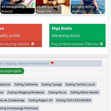
46 taong gulang
34 taong gulang
23 taong gulang
Bulacan
Tarlac City
Malolos
so
Mga Bisita
lity profile
Maraming bisita
tunayang kalidad
Ang pinakamahusay Pilipinas
syo, maging supportive naman kayo
abarzon
Dating California
Dating Caraga
Dating Central Luzon
yas
Dating Hilagang Mindanao
Dating Ilocos
Dating Metro Manila
ula de Zamboanga
Dating Region XII
Dating SOCCSKSARGEN
ating Zamboanga Peninsula