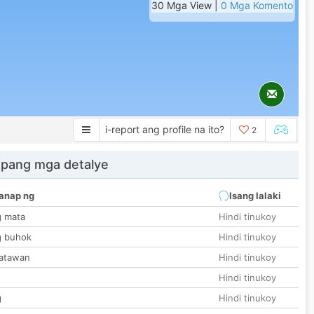
30 Mga View |
0 Mga Komento
i-report ang profile na ito?
2
 pang mga detalye
anap ng
Isang lalaki
g mata
Hindi tinukoy
g buhok
Hindi tinukoy
katawan
Hindi tinukoy
Hindi tinukoy
g
Hindi tinukoy