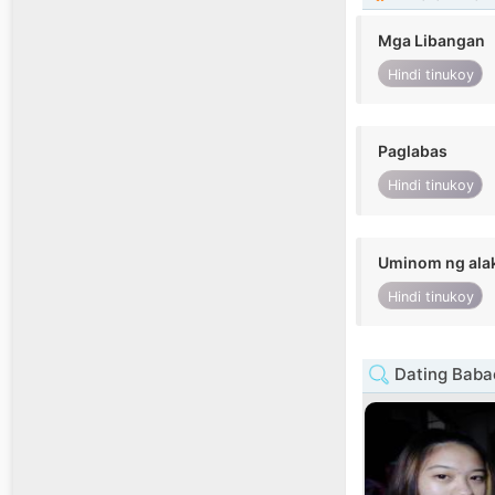
Mga Libangan
Hindi tinukoy
Paglabas
Hindi tinukoy
Uminom ng ala
Hindi tinukoy
Dating Baba