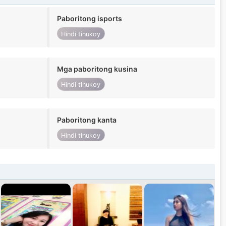
Paboritong isports
Hindi tinukoy
Mga paboritong kusina
Hindi tinukoy
Paboritong kanta
Hindi tinukoy