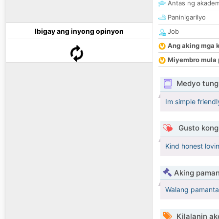
Antas ng akade
Paninigarilyo
Ibigay ang inyong opinyon
Job
Ang aking mga 
Miyembro mula 
Medyo tungk
Im simple friend
Gusto kong 
Kind honest lovi
Aking paman
Walang pamanta
Kilalanin ak