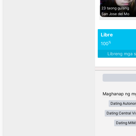
23 taong gulang
San Jose del Mo
Libre
%
100
Libreng mga 
Maghanap ng mga 
Dating Autono
Dating Central V
Dating MI