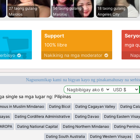
27 taong gulang
56 taong gulang
18 taong gulang
Malolos
Malolos
Angeles City
Support
Seryo
100% libre
mga qua
serbisyo
Nakikinig na mga moderator
Napa
Nagsusumikap kami na bigyan kayo ng pinakamahusay na serbi
single sa mga lugar ng: Pilipinas
mous in Muslim Mindanao
Dating Bicol
Dating Cagayan Valley
Dating Cal
isayas
Dating Cordillera Administrative
Dating Davao
Dating Eastern Visa
MAROPA
Dating National Capital
Dating Northern Mindanao
Dating Peníns
Dating South Australia
Dating Western Visayas
D