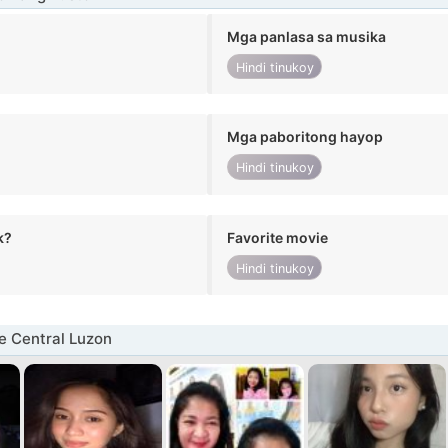
Mga panlasa sa musika
Hindi tinukoy
Mga paboritong hayop
Hindi tinukoy
k?
Favorite movie
Hindi tinukoy
e Central Luzon