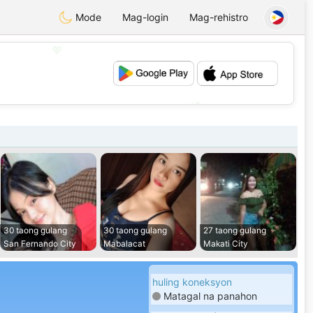
Mode
Mag-login
Mag-rehistro
💖
💕
30 taong gulang
30 taong gulang
27 taong gulang
San Fernando City
Mabalacat
Makati City
huling koneksyon
Matagal na panahon