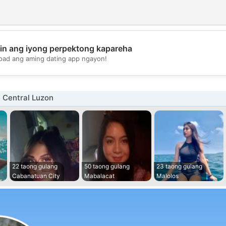
in ang iyong perpektong kapareha
💖
oad ang aming dating app ngayon!
💕
 Central Luzon
22 taong gulang
50 taong gulang
23 taong gulang
Cabanatuan City
Mabalacat
Malolos