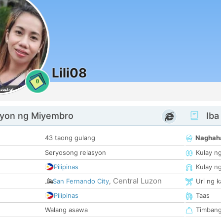
Lili08
0
yon ng Miyembro
Iba
43 taong gulang
Naghah
Seryosong relasyon
Kulay n
Pilipinas
Kulay n
Central Luzon
San Fernando City
,
Uri ng 
Pilipinas
Taas
Walang asawa
Timban