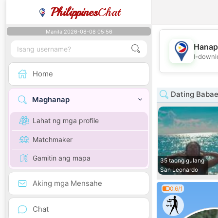
Philippines
Chat
Manila 2026-08-08 05:56
Hanap
I-downl
Home
Dating Babae
Maghanap
Lahat ng mga profile
Matchmaker
Gamitin ang mapa
35 taong gulang
San Leonardo
Aking mga Mensahe
0.6/1
Chat