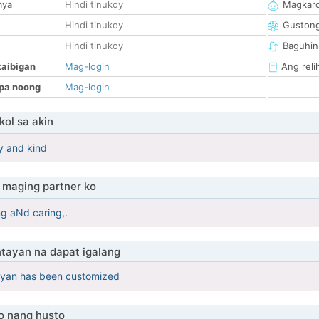
mya
Hindi tinukoy
Magkaro
Hindi tinukoy
Guston
Hindi tinukoy
Baguhin
kaibigan
Mag-login
Ang reli
pa noong
Mag-login
ol sa akin
ly and kind
maging partner ko
ng aNd caring,.
tayan na dapat igalang
yan has been customized
o nang husto