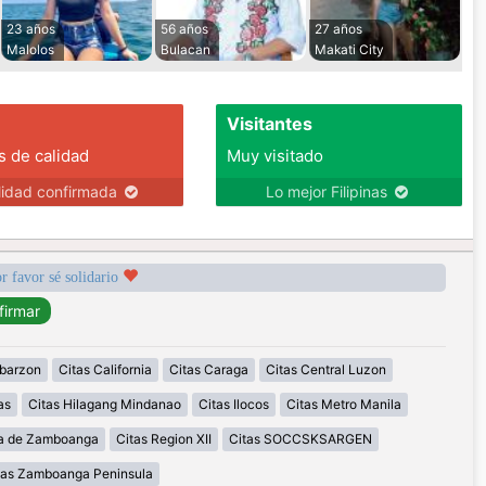
23 años
56 años
27 años
Malolos
Bulacan
Makati City
Visitantes
s de calidad
Muy visitado
lidad confirmada
Lo mejor Filipinas
r favor sé solidario
abarzon
Citas California
Citas Caraga
Citas Central Luzon
as
Citas Hilagang Mindanao
Citas Ilocos
Citas Metro Manila
la de Zamboanga
Citas Region XII
Citas SOCCSKSARGEN
tas Zamboanga Peninsula