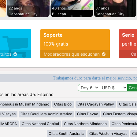
22 años
46 años
37 años
Cabanatuan City
Bulacan
Cabanatuan City
Soporte
Serio
100% gratis
perfile
atuitos
Moderadores que escuchan
Ca
Trabajamos duro para darte el mejor servicio, po
s en las áreas de: Filipinas
onomous in Muslim Mindanao
Citas Bicol
Citas Cagayan Valley
Citas Cal
l Visayas
Citas Cordillera Administrative
Citas Davao
Citas Eastern Visay
MIMAROPA
Citas National Capital
Citas Northern Mindanao
Citas Penínsu
Citas South Australia
Citas Western Visayas
Ci