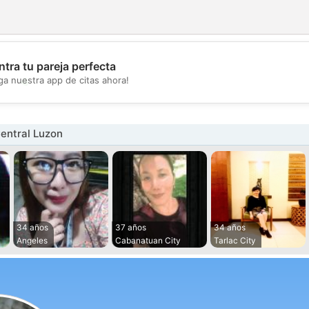
tra tu pareja perfecta
💖
ga nuestra app de citas ahora!
💕
entral Luzon
34 años
37 años
34 años
Angeles
Cabanatuan City
Tarlac City