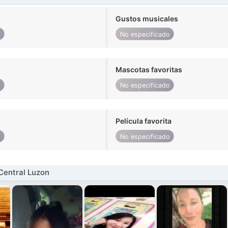
Gustos musicales
o
No especificado
Mascotas favoritas
o
No especificado
Película favorita
o
No especificado
Central Luzon