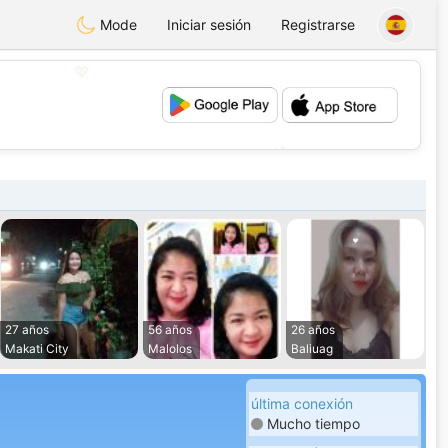
Mode
Iniciar sesión
Registrarse
💖
💕
27 años
56 años
26 años
Makati City
Malolos
Baliuag
última conexión
Mucho tiempo