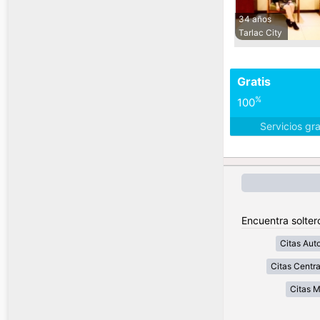
34 años
Tarlac City
Gratis
%
100
Servicios gr
Encuentra soltero
Citas Aut
Citas Centra
Citas 