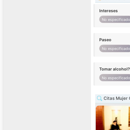
Intereses
No especificad
Paseo
No especificad
Tomar alcohol?
No especificad
Citas Mujer 