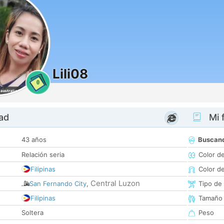
Lili08
0
dad
Mi f
43 años
Buscan
Relación seria
Color d
Filipinas
Color d
Central Luzon
San Fernando City
,
Tipo de
Filipinas
Tamaño
Soltera
Peso