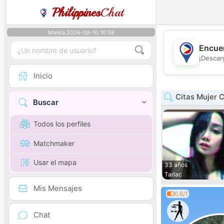
Philippines
Chat
Manila 2026-08-10 10:58
Encuen
¡Descar
Inicio
Citas Mujer C
Buscar
Todos los perfiles
Matchmaker
Usar el mapa
33 años
Tarlac
Mis Mensajes
0.6/1
Chat