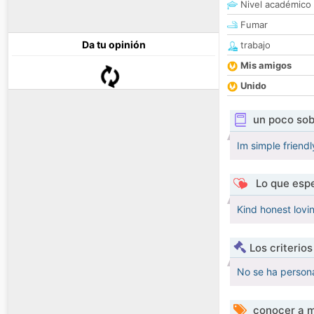
Nivel académico
Fumar
Da tu opinión
trabajo
Mis amigos
Unido
un poco sob
Im simple friend
Lo que espe
Kind honest lovi
Los criterio
No se ha persona
conocer a m