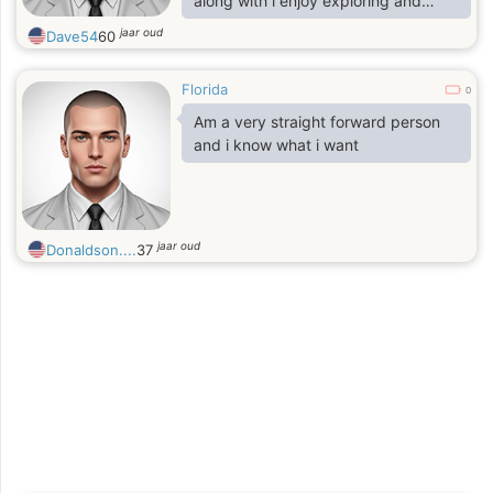
along with i enjoy exploring and
trying new things
jaar oud
Dave54
60
Florida
0
Am a very straight forward person
and i know what i want
jaar oud
Donaldson....
37