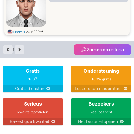
jaar oud
Timmiz
29
1
Zoeken op criteria
Gratis
Ondersteuning
%
100
100% gratis
Gratis diensten
Luisterende moderators
Serieus
Bezoekers
kwaliteitsprofielen
Veel bezocht
Bevestigde kwaliteit
Het beste Filippijnen