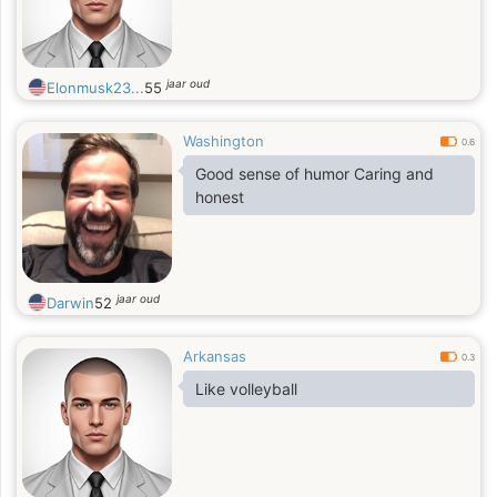
jaar oud
Elonmusk23...
55
Washington
0.6
Good sense of humor Caring and
honest
jaar oud
Darwin
52
Arkansas
0.3
Like volleyball