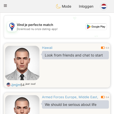
Philippines
Chat
Toggle
Mode
Inloggen
navigation
💖
Vind je perfecte match
💖
Download nu onze dating-app!
💕
💕
Hawaii
0.3
Look from friends and chat to start
jaar oud
Jjmjjm
54
Armed Forces Europe, Middle East,
0.4
We should be serious about life