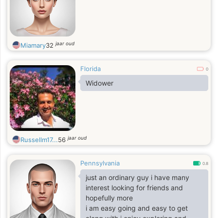
jaar oud
Miamary
32
Florida
0
Widower
jaar oud
Russellm17...
56
Pennsylvania
0.8
just an ordinary guy i have many
interest looking for friends and
hopefully more
i am easy going and easy to get