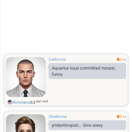
California
0.6
Aquarius loyal committed honest,
funny
jaar oud
Richmalva
53
Oklahoma
0.4
philanthropist... Give away