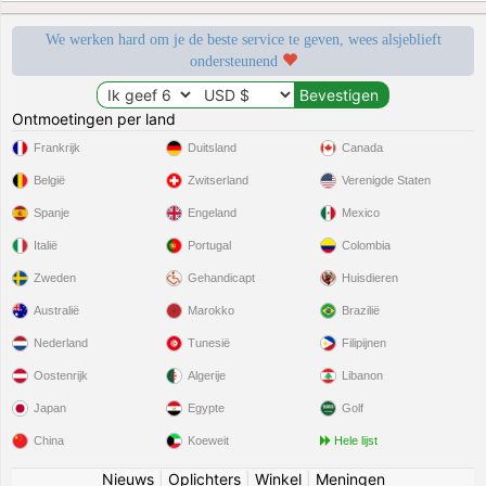
We werken hard om je de beste service te geven, wees alsjeblieft
ondersteunend
Ontmoetingen per land
Frankrijk
Duitsland
Canada
België
Zwitserland
Verenigde Staten
Spanje
Engeland
Mexico
Italië
Portugal
Colombia
Zweden
Gehandicapt
Huisdieren
Australië
Marokko
Brazilië
Nederland
Tunesië
Filipijnen
Oostenrijk
Algerije
Libanon
Japan
Egypte
Golf
China
Koeweit
Hele lijst
Nieuws
|
Oplichters
|
Winkel
|
Meningen