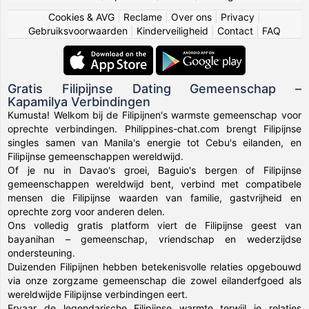
Cookies & AVG
|
Reclame
|
Over ons
|
Privacy
|
Gebruiksvoorwaarden
|
Kinderveiligheid
|
Contact
|
FAQ
Gratis Filipijnse Dating Gemeenschap –
Kapamilya Verbindingen
Kumusta! Welkom bij de Filipijnen's warmste gemeenschap voor
oprechte verbindingen. Philippines-chat.com brengt Filipijnse
singles samen van Manila's energie tot Cebu's eilanden, en
Filipijnse gemeenschappen wereldwijd.
Of je nu in Davao's groei, Baguio's bergen of Filipijnse
gemeenschappen wereldwijd bent, verbind met compatibele
mensen die Filipijnse waarden van familie, gastvrijheid en
oprechte zorg voor anderen delen.
Ons volledig gratis platform viert de Filipijnse geest van
bayanihan – gemeenschap, vriendschap en wederzijdse
ondersteuning.
Duizenden Filipijnen hebben betekenisvolle relaties opgebouwd
via onze zorgzame gemeenschap die zowel eilanderfgoed als
wereldwijde Filipijnse verbindingen eert.
Ervaar de legendarische Filipijnse warmte terwijl je relaties