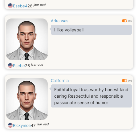
jaar oud
Esebe4
26
Arkansas
0.6
I like volleyball
jaar oud
Esebe
26
California
0.6
Faithful loyal trustworthy honest kind
caring Respectful and responsible
passionate sense of humor
jaar oud
Rickynice
47