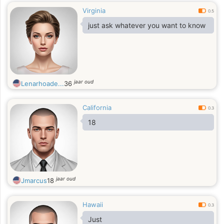
Virginia
0.5
just ask whatever you want to know
jaar oud
Lenarhoade...
36
California
0.3
18
jaar oud
Jmarcus
18
Hawaii
0.3
Just