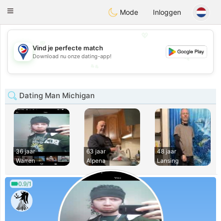
Philippines
Chat
Toggle
Mode
Inloggen
navigation
💖
💖
Vind je perfecte match
💕
Download nu onze dating-app!
💕
Dating Man Michigan
36 jaar
63 jaar
48 jaar
Warren
Alpena
Lansing
0.9/1