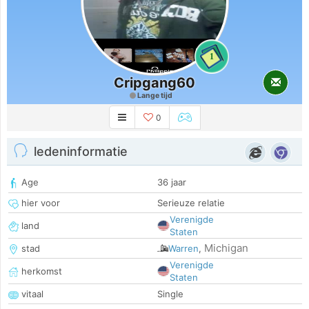
1
Cripgang60
Lange tijd
0
ledeninformatie
Age
36 jaar
hier voor
Serieuze relatie
Verenigde
land
Staten
Michigan
stad
Warren
,
Verenigde
herkomst
Staten
vitaal
Single