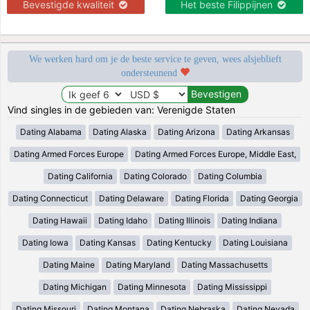
Bevestigde kwaliteit
Het beste Filippijnen
We werken hard om je de beste service te geven, wees alsjeblieft
ondersteunend
Vind singles in de gebieden van: Verenigde Staten
Dating Alabama
Dating Alaska
Dating Arizona
Dating Arkansas
Dating Armed Forces Europe
Dating Armed Forces Europe, Middle East,
Dating California
Dating Colorado
Dating Columbia
Dating Connecticut
Dating Delaware
Dating Florida
Dating Georgia
Dating Hawaii
Dating Idaho
Dating Illinois
Dating Indiana
Dating Iowa
Dating Kansas
Dating Kentucky
Dating Louisiana
Dating Maine
Dating Maryland
Dating Massachusetts
Dating Michigan
Dating Minnesota
Dating Mississippi
Dating Missouri
Dating Montana
Dating Nebraska
Dating Nevada