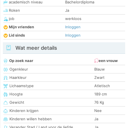
academisch niveau
Bachelordiploma
Roken
Ja
job
werkloos
Mijn vrienden
Inloggen
Lid sinds
Inloggen
Wat meer details
Op zoek naar
een vrouw
Ogenkleur
Blauw
Haarkleur
Zwart
Lichaamstype
Atletisch
Hoogte
189 cm
Gewicht
76 Kg
Kinderen krijgen
Nee
Kinderen willen hebben
Ja
Verander Stad / Land voor de liefde
Ja