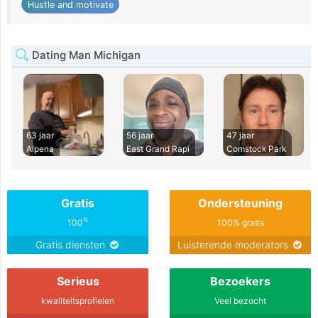
Hustle and motivate
Dating Man Michigan
63 jaar
56 jaar
47 jaar
Alpena
East Grand Rapi
Comstock Park
Gratis
Ondersteuning
%
100
100% gratis
Gratis diensten
Luisterende moderators
Serieus
Bezoekers
kwaliteitsprofielen
Veel bezocht