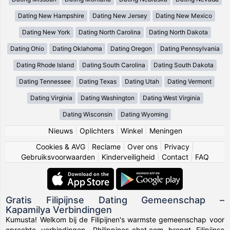
Dating New Hampshire
Dating New Jersey
Dating New Mexico
Dating New York
Dating North Carolina
Dating North Dakota
Dating Ohio
Dating Oklahoma
Dating Oregon
Dating Pennsylvania
Dating Rhode Island
Dating South Carolina
Dating South Dakota
Dating Tennessee
Dating Texas
Dating Utah
Dating Vermont
Dating Virginia
Dating Washington
Dating West Virginia
Dating Wisconsin
Dating Wyoming
Nieuws
|
Oplichters
|
Winkel
|
Meningen
Cookies & AVG
|
Reclame
|
Over ons
|
Privacy
|
Gebruiksvoorwaarden
|
Kinderveiligheid
|
Contact
|
FAQ
Gratis Filipijnse Dating Gemeenschap –
Kapamilya Verbindingen
Kumusta! Welkom bij de Filipijnen's warmste gemeenschap voor
oprechte verbindingen. Philippines-chat.com brengt Filipijnse