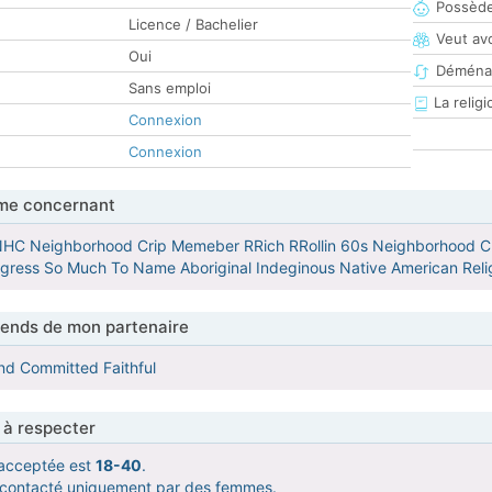
Possède
Licence / Bachelier
Veut av
Oui
Déména
Sans emploi
La religi
Connexion
Connexion
me concernant
n NHC Neighborhood Crip Memeber RRich RRollin 60s Neighborhood CR
ogress So Much To Name Aboriginal Indeginous Native American Relig
tends de mon partenaire
nd Committed Faithful
 à respecter
acceptée est
18-40
.
e contacté uniquement par des femmes.