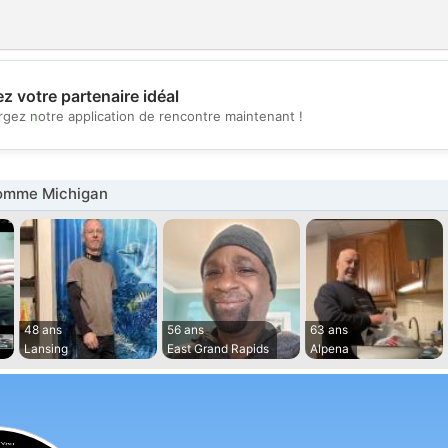
z votre partenaire idéal
💖
rgez notre application de rencontre maintenant !
💕
omme Michigan
48 ans
56 ans
63 ans
Lansing
East Grand Rapids
Alpena