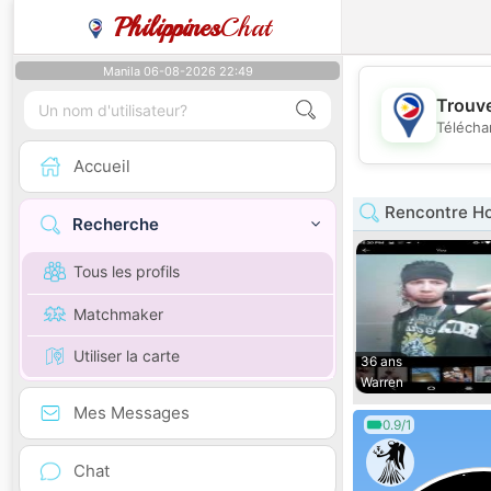
Philippines
Chat
Manila 06-08-2026 22:49
Trouve
Télécha
Accueil
Rencontre H
Recherche
Tous les profils
Matchmaker
Utiliser la carte
36 ans
Warren
Mes Messages
0.9/1
Chat