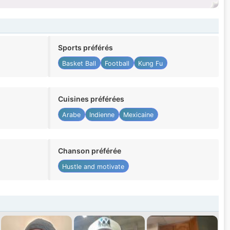
Sports préférés
Basket Ball
Football
Kung Fu
Cuisines préférées
Arabe
Indienne
Mexicaine
Chanson préférée
Hustle and motivate