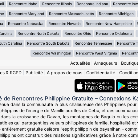
aii
Rencontre Idaho
Rencontre Illinois
Rencontre Indiana
Rencontre Io
ne
Rencontre Maryland
Rencontre Massachusetts
Rencontre Michigan
na
Rencontre Nebraska
Rencontre Nevada
Rencontre New Hampshire
arolina
Rencontre North Dakota
Rencontre Ohio
Rencontre Oklahoma
uth Carolina
Rencontre South Dakota
Rencontre Tennessee
Rencontre 
Rencontre Washington
Rencontre West Virginia
Rencontr
Actualités
|
Arnaqueurs
|
Boutiqu
ies & RGPD
|
Publicité
|
À propos de nous
|
Confidentialité
|
Conditions
de Rencontres Philippine Gratuite – Connexions K
enue dans la communauté la plus chaleureuse des Philippines pour 
 philippins de l'énergie de Manille aux îles de Cebu, et des communau
dans la croissance de Davao, les montagnes de Baguio ou les co
bles qui partagent les valeurs philippines de famille, hospitalité et v
 entièrement gratuite célèbre l'esprit philippin de bayanihan – commu
hilippins ont construit des relations significatives grâce à notre comm