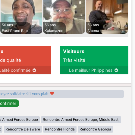
56 ans
56 ans
63 ans
East Grand Rapi
Kalamazoo
Alpena
ux
Visiteurs
 de qualité
Très visité
ualité confirmée
Le meilleur Philippines
soyez solidaire s'il vous plaît
e Armed Forces Europe
Rencontre Armed Forces Europe, Middle East,
t
Rencontre Delaware
Rencontre Florida
Rencontre Georgia