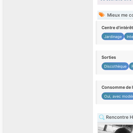
Mieux me co
Centre d'intérê
Jardinage
Int
Sorties
Discothèque
Consomme de l'
Oui, avec modér
Rencontre 