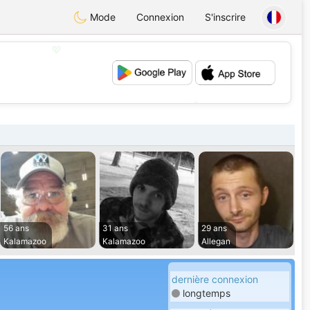
Mode
Connexion
S'inscrire
💖
💕
56 ans
31 ans
29 ans
Kalamazoo
Kalamazoo
Allegan
dernière connexion
longtemps