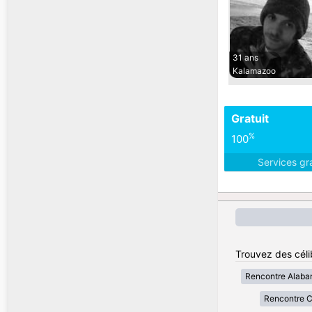
31 ans
Kalamazoo
Gratuit
%
100
Services gr
Trouvez des célib
Rencontre Alab
Rencontre Ca