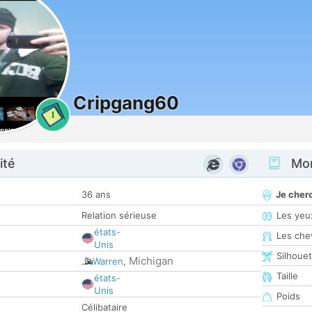
Cripgang60
1
ité
Mon
36 ans
Je cher
Relation sérieuse
Les yeu
états-
Les che
Unis
Silhoue
Michigan
Warren
,
Taille
états-
Unis
Poids
Célibataire