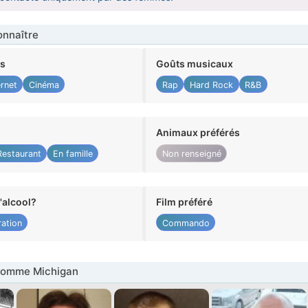
nnaître
ts
Goûts musicaux
ernet
Cinéma
Rap
Hard Rock
R&B
Animaux préférés
Restaurant
En famille
Non renseigné
alcool?
Film préféré
ation
Commando
Homme Michigan