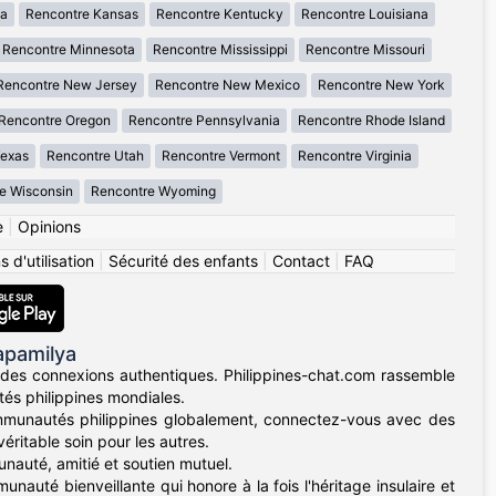
wa
Rencontre Kansas
Rencontre Kentucky
Rencontre Louisiana
Rencontre Minnesota
Rencontre Mississippi
Rencontre Missouri
Rencontre New Jersey
Rencontre New Mexico
Rencontre New York
Rencontre Oregon
Rencontre Pennsylvania
Rencontre Rhode Island
Texas
Rencontre Utah
Rencontre Vermont
Rencontre Virginia
e Wisconsin
Rencontre Wyoming
e
|
Opinions
 d'utilisation
|
Sécurité des enfants
|
Contact
|
FAQ
apamilya
des connexions authentiques. Philippines-chat.com rassemble
tés philippines mondiales.
mmunautés philippines globalement, connectez-vous avec des
éritable soin pour les autres.
nauté, amitié et soutien mutuel.
unauté bienveillante qui honore à la fois l'héritage insulaire et