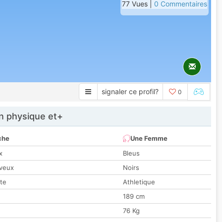
77 Vues |
0 Commentaires
signaler ce profil?
0
 physique et+
che
Une Femme
x
Bleus
veux
Noirs
tte
Athletique
189 cm
76 Kg