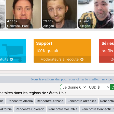
47 ans
29 ans
43 ans
Comstock Park
Allegan
Allegan
Support
Série
100% gratuit
profils
atuits
Modérateurs à l'écoute
Q
Nous travaillons dur pour vous offrir le meilleur service, 
ataires dans les régions de : états-Unis
ama
Rencontre Alaska
Rencontre Arizona
Rencontre Arkansas
Rencontr
lifornia
Rencontre Colorado
Rencontre Columbia
Rencontre Connecticu