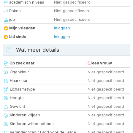
academisch niveau
Niet gespecificeerd
Roken
Niet gespecificeerd
job
Niet gespecificeerd
Mijn vrienden
Inloggen
Lid sinds
Inloggen
Wat meer details
Op zoek naar
een vrouw
Ogenkleur
Niet gespecificeerd
Haarkleur
Niet gespecificeerd
Lichaamstype
Niet gespecificeerd
Hoogte
Niet gespecificeerd
Gewicht
Niet gespecificeerd
Kinderen krijgen
Niet gespecificeerd
Kinderen willen hebben
Niet gespecificeerd
Verander Stad / Land voor de liefde
Niet gespecificeerd