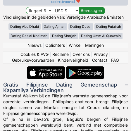
ondersteunend
Vind singles in de gebieden van: Verenigde Arabische Emiraten
Dating Abu Dhabi
Dating Ajman
Dating Dubai
Dating Fujairah
Dating Ras al Khaimah
Dating Sharjah
Dating Umm Al Quawain
Nieuws
|
Oplichters
|
Winkel
|
Meningen
Cookies & AVG
|
Reclame
|
Over ons
|
Privacy
|
Gebruiksvoorwaarden
|
Kinderveiligheid
|
Contact
|
FAQ
Gratis Filipijnse Dating Gemeenschap –
Kapamilya Verbindingen
Kumusta! Welkom bij de Filipijnen's warmste gemeenschap voor
oprechte verbindingen. Philippines-chat.com brengt Filipijnse
singles samen van Manila's energie tot Cebu's eilanden, en
Filipijnse gemeenschappen wereldwijd.
Of je nu in Davao's groei, Baguio's bergen of Filipijnse
gemeenschappen wereldwijd bent, verbind met compatibele
mensen die Filipijnse waarden van familie, gastvrijheid en