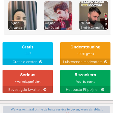
18 jaar
40 jaar
50 jaar
Al Nahda
Bur Dubai
Sheikh Zayed Ro
Gratis
Ondersteuning
%
100
100% gratis
Gratis diensten
Luisterende moderators
Serieus
Bezoekers
kwaliteitsprofielen
Veel bezocht
Bevestigde kwaliteit
Het beste Filippijnen
We werken hard om je de beste service te geven, wees alsjeblieft