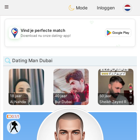
Philippines
Chat
Toggle
Mode
Inloggen
navigation
💖
Vind je perfecte match
💖
Download nu onze dating-app!
💕
💕
Dating Man Dubai
18 jaar
40 jaar
50 jaar
Al Nahda
Bur Dubai
Sheikh Zayed Road
0.1/1