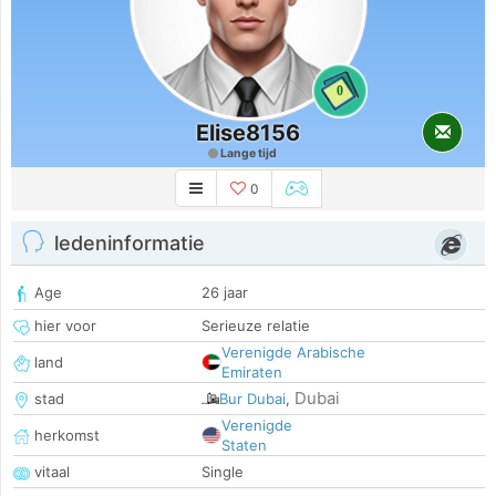
0
Elise8156
Lange tijd
0
ledeninformatie
Age
26 jaar
hier voor
Serieuze relatie
Verenigde Arabische
land
Emiraten
Dubai
stad
Bur Dubai
,
Verenigde
herkomst
Staten
vitaal
Single