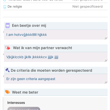
De religie
Niet gespecificeerd
Een beetje over mij
I am hotvvģjkkkllllll hjjkkk
Wat ik van mijn partner verwacht
Vjkjjklcckb jjkllk jkkkkkcv jjjjjk jjjjj
De criteria die moeten worden gerespecteerd
Er zijn geen criteria aangepast
Weet me beter
Interesses