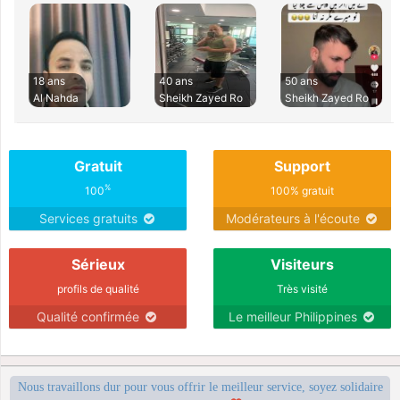
18 ans
40 ans
50 ans
Al Nahda
Sheikh Zayed Ro
Sheikh Zayed Ro
Gratuit
Support
%
100
100% gratuit
Services gratuits
Modérateurs à l'écoute
Sérieux
Visiteurs
profils de qualité
Très visité
Qualité confirmée
Le meilleur Philippines
Nous travaillons dur pour vous offrir le meilleur service, soyez solidaire