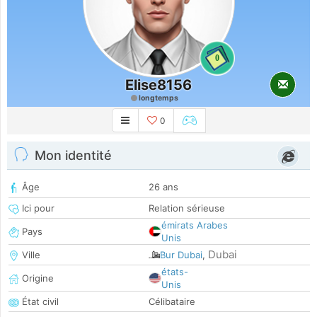
0
Elise8156
longtemps
0
Mon identité
Âge
26 ans
Ici pour
Relation sérieuse
émirats Arabes
Pays
Unis
Dubai
Ville
Bur Dubai
,
états-
Origine
Unis
État civil
Célibataire