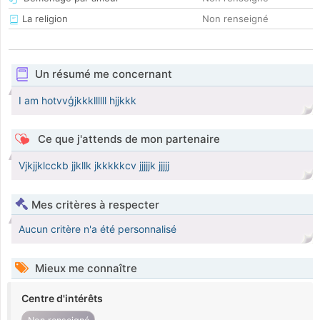
La religion
Non renseigné
Un résumé me concernant
I am hotvvģjkkkllllll hjjkkk
Ce que j'attends de mon partenaire
Vjkjjklcckb jjkllk jkkkkkcv jjjjjk jjjjj
Mes critères à respecter
Aucun critère n'a été personnalisé
Mieux me connaître
Centre d'intérêts