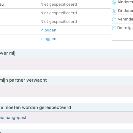
Kinderen
au
Niet gespecificeerd
Kindere
Niet gespecificeerd
Verander
Niet gespecificeerd
De religi
Inloggen
Inloggen
over mij
mijn partner verwacht
 die moeten worden gerespecteerd
eria aangepast