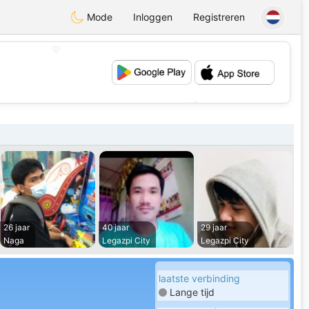
Mode
Inloggen
Registreren
💖
💕
26 jaar
40 jaar
29 jaar
Naga
Legazpi City
Legazpi City
laatste verbinding
Lange tijd