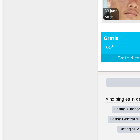
39 jaar
Naga
Gratis
%
100
Gratis die
Vind singles in d
Dating Autono
Dating Central V
Dating MI