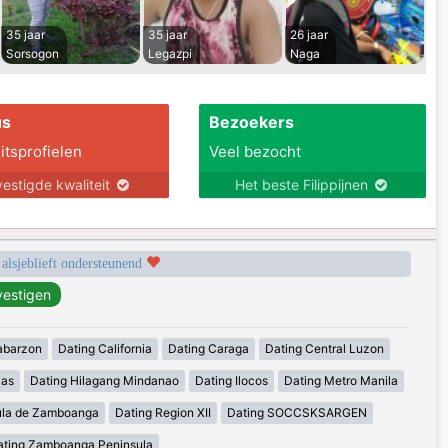
35 jaar
35 jaar
26 jaar
Sorsogon
Legazpi
Naga
us
Bezoekers
itsprofielen
Veel bezocht
estigde kwaliteit
Het beste Filippijnen
 alsjeblieft ondersteunend
abarzon
Dating California
Dating Caraga
Dating Central Luzon
yas
Dating Hilagang Mindanao
Dating Ilocos
Dating Metro Manila
ula de Zamboanga
Dating Region XII
Dating SOCCSKSARGEN
ating Zamboanga Peninsula