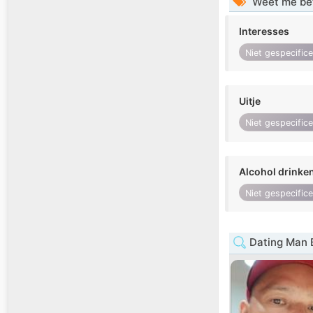
Weet me be
Interesses
Niet gespecific
Uitje
Niet gespecific
Alcohol drinke
Niet gespecific
Dating Man 