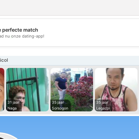
e perfecte match
💖
d nu onze dating-app!
💕
icol
31 jaar
35 jaar
35 jaar
Naga
Sorsogon
Legazpi