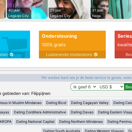
40 jaar
29 jaar
31 jaar
Legazpi City
Legazpi City
Naga
Ondersteuning
Serie
100% gratis
kwalite
nsten
Luisterende moderators
Bev
We werken hard om je de beste service te geven, wees
e gebieden van: Filippijnen
mous in Muslim Mindanao
Dating Bicol
Dating Cagayan Valley
Dating Cal
isayas
Dating Cordillera Administrative
Dating Davao
Dating Eastern Visa
MAROPA
Dating National Capital
Dating Northern Mindanao
Dating Peníns
Dating South Australia
Dating Western Visayas
D