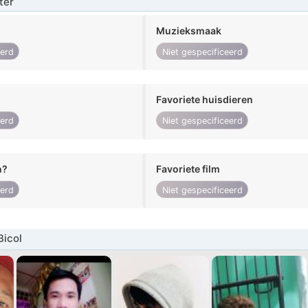
ter
Muzieksmaak
eerd
Niet gespecificeerd
Favoriete huisdieren
eerd
Niet gespecificeerd
n?
Favoriete film
eerd
Niet gespecificeerd
Bicol