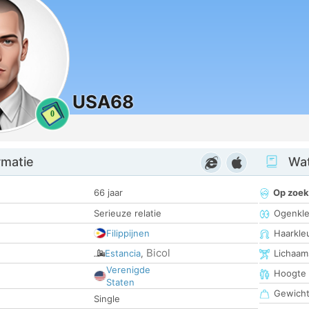
USA68
0
rmatie
Wat
66 jaar
Op zoek
Serieuze relatie
Ogenkle
Filippijnen
Haarkle
Bicol
Estancia
,
Lichaam
Verenigde
Hoogte
Staten
Gewich
Single