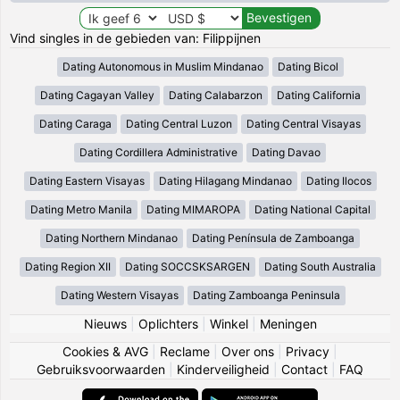
Vind singles in de gebieden van: Filippijnen
Dating Autonomous in Muslim Mindanao
Dating Bicol
Dating Cagayan Valley
Dating Calabarzon
Dating California
Dating Caraga
Dating Central Luzon
Dating Central Visayas
Dating Cordillera Administrative
Dating Davao
Dating Eastern Visayas
Dating Hilagang Mindanao
Dating Ilocos
Dating Metro Manila
Dating MIMAROPA
Dating National Capital
Dating Northern Mindanao
Dating Península de Zamboanga
Dating Region XII
Dating SOCCSKSARGEN
Dating South Australia
Dating Western Visayas
Dating Zamboanga Peninsula
Nieuws
|
Oplichters
|
Winkel
|
Meningen
Cookies & AVG
|
Reclame
|
Over ons
|
Privacy
|
Gebruiksvoorwaarden
|
Kinderveiligheid
|
Contact
|
FAQ