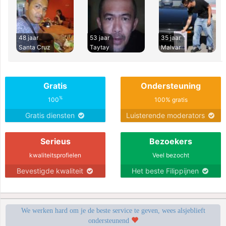
48 jaar
53 jaar
35 jaar
Santa Cruz
Taytay
Malvar
Gratis
Ondersteuning
%
100
100% gratis
Gratis diensten
Luisterende moderators
Serieus
Bezoekers
kwaliteitsprofielen
Veel bezocht
Bevestigde kwaliteit
Het beste Filippijnen
We werken hard om je de beste service te geven, wees alsjeblieft
ondersteunend