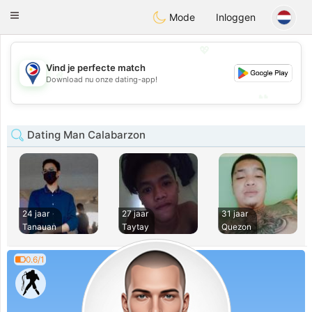
Philippines
Chat
Toggle
Mode
Inloggen
navigation
💖
Vind je perfecte match
💖
Download nu onze dating-app!
💕
💕
Dating Man Calabarzon
24 jaar
27 jaar
31 jaar
Tanauan
Taytay
Quezon
0.6/1