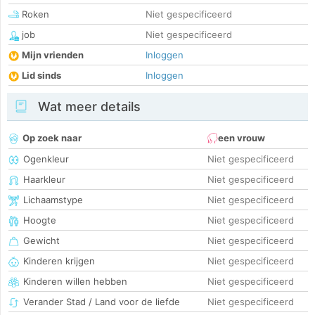
Roken
Niet gespecificeerd
job
Niet gespecificeerd
Mijn vrienden
Inloggen
Lid sinds
Inloggen
Wat meer details
Op zoek naar
een vrouw
Ogenkleur
Niet gespecificeerd
Haarkleur
Niet gespecificeerd
Lichaamstype
Niet gespecificeerd
Hoogte
Niet gespecificeerd
Gewicht
Niet gespecificeerd
Kinderen krijgen
Niet gespecificeerd
Kinderen willen hebben
Niet gespecificeerd
Verander Stad / Land voor de liefde
Niet gespecificeerd