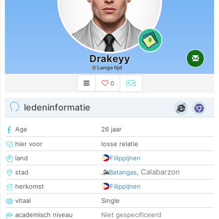
0
Drakeyy
Lange tijd
0
ledeninformatie
Age
26 jaar
hier voor
losse relatie
land
Filippijnen
Calabarzon
stad
Batangas
,
herkomst
Filippijnen
vitaal
Single
academisch niveau
Niet gespecificeerd