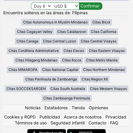
Encuentra solteros en las áreas de: Filipinas
Citas Autonomous in Muslim Mindanao
Citas Bicol
Citas Cagayan Valley
Citas Calabarzon
Citas California
Citas Caraga
Citas Central Luzon
Citas Central Visayas
Citas Cordillera Administrative
Citas Davao
Citas Eastern Visayas
Citas Hilagang Mindanao
Citas Ilocos
Citas Metro Manila
Citas MIMAROPA
Citas National Capital
Citas Northern Mindanao
Citas Península de Zamboanga
Citas Region XII
Citas SOCCSKSARGEN
Citas South Australia
Citas Western Visayas
Citas Zamboanga Peninsula
Noticias
|
Estafadores
|
Tienda
|
Opiniones
Cookies y RGPD
|
Publicidad
|
Acerca de nosotros
|
Privacidad
|
Términos de uso
|
Seguridad infantil
|
Contacto
|
FAQ