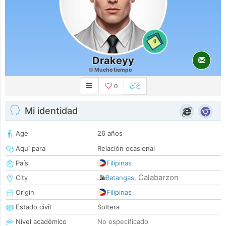
0
Drakeyy
Mucho tiempo
0
Mi identidad
Age
26 años
Aquí para
Relación ocasional
País
Filipinas
Calabarzon
City
Batangas
,
Origin
Filipinas
Estado civil
Soltera
Nivel académico
No especificado