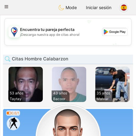
Philippines
Chat
Toggle
Mode
Iniciar sesión
navigation
💖
Encuentra tu pareja perfecta
💖
¡Descarga nuestra app de citas ahora!
💕
💕
Citas Hombre Calabarzon
53 años
43 años
35 años
Taytay
Bacoor
Malvar
0.6/1