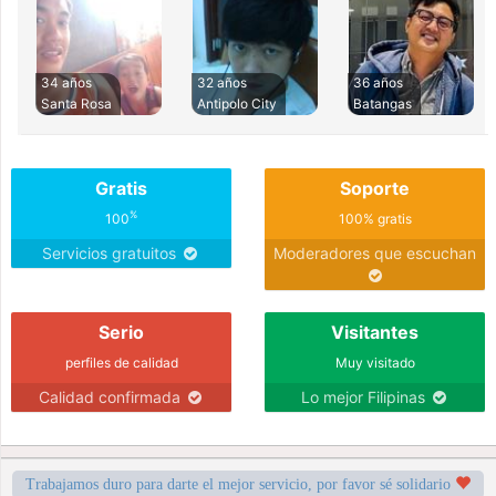
34 años
32 años
36 años
Santa Rosa
Antipolo City
Batangas
Gratis
Soporte
%
100
100% gratis
Servicios gratuitos
Moderadores que escuchan
Serio
Visitantes
perfiles de calidad
Muy visitado
Calidad confirmada
Lo mejor Filipinas
Trabajamos duro para darte el mejor servicio, por favor sé solidario