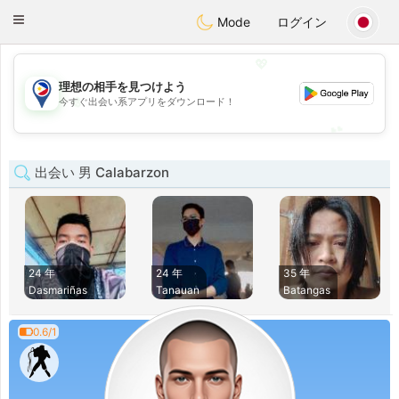
Philippines
Chat
Toggle
Mode
ログイン
navigation
💖
理想の相手を見つけよう
💖
今すぐ出会い系アプリをダウンロード！
💕
💕
出会い 男 Calabarzon
24 年
24 年
35 年
Dasmariñas
Tanauan
Batangas
0.6/1