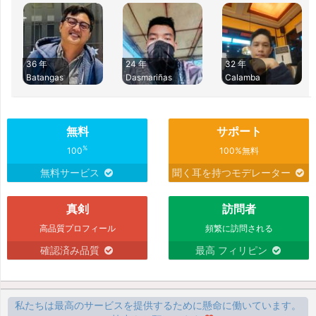
36 年
24 年
32 年
Batangas
Dasmariñas
Calamba
無料
サポート
%
100
100%無料
無料サービス
聞く耳を持つモデレーター
真剣
訪問者
高品質プロフィール
頻繁に訪問される
確認済み品質
最高 フィリピン
私たちは最高のサービスを提供するために懸命に働いています。