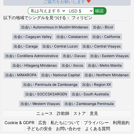
ご協力をお願いします
以下の地域でシングルを見つける： フィリピン
出会い Autonomous in Muslim Mindanao
出会い Bicol
出会い Cagayan Valley
出会い Calabarzon
出会い California
出会い Caraga
出会い Central Luzon
出会い Central Visayas
出会い Cordillera Administrative
出会い Davao
出会い Eastern Visayas
出会い Hilagang Mindanao
出会い Ilocos
出会い Metro Manila
出会い MIMAROPA
出会い National Capital
出会い Northern Mindanao
出会い Península de Zamboanga
出会い Region XII
出会い SOCCSKSARGEN
出会い South Australia
出会い Western Visayas
出会い Zamboanga Peninsula
ニュース
|
詐欺師
|
ストア
|
意見
Cookie & GDPR
|
広告
|
私たちについて
|
プライバシー
|
利用規約
|
子どもの安全
|
お問い合わせ
|
よくある質問