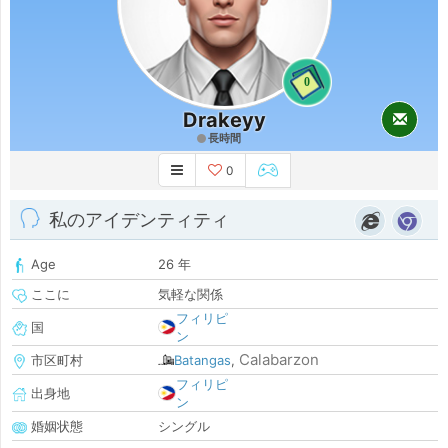
0
Drakeyy
長時間
0
私のアイデンティティ
Age
26 年
ここに
気軽な関係
フィリピ
国
ン
Calabarzon
市区町村
Batangas
,
フィリピ
出身地
ン
婚姻状態
シングル