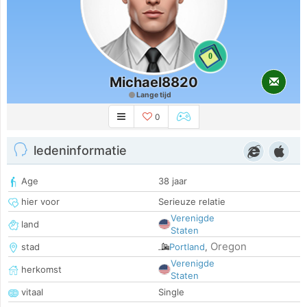
0
Michael8820
Lange tijd
0
ledeninformatie
Age
38 jaar
hier voor
Serieuze relatie
Verenigde
land
Staten
Oregon
stad
Portland
,
Verenigde
herkomst
Staten
vitaal
Single