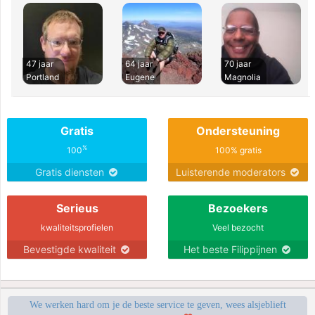
47 jaar
64 jaar
70 jaar
Portland
Eugene
Magnolia
Gratis
Ondersteuning
%
100
100% gratis
Gratis diensten
Luisterende moderators
Serieus
Bezoekers
kwaliteitsprofielen
Veel bezocht
Bevestigde kwaliteit
Het beste Filippijnen
We werken hard om je de beste service te geven, wees alsjeblieft