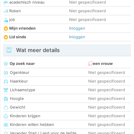
academisch niveau
Niet gespecificeerd
Roken
Niet gespecificeerd
job
Niet gespecificeerd
Mijn vrienden
Inloggen
Lid sinds
Inloggen
Wat meer details
Op zoek naar
een vrouw
Ogenkleur
Niet gespecificeerd
Haarkleur
Niet gespecificeerd
Lichaamstype
Niet gespecificeerd
Hoogte
Niet gespecificeerd
Gewicht
Niet gespecificeerd
Kinderen krijgen
Niet gespecificeerd
Kinderen willen hebben
Niet gespecificeerd
Verander Stad / Land voor de liefde
Niet gespecificeerd