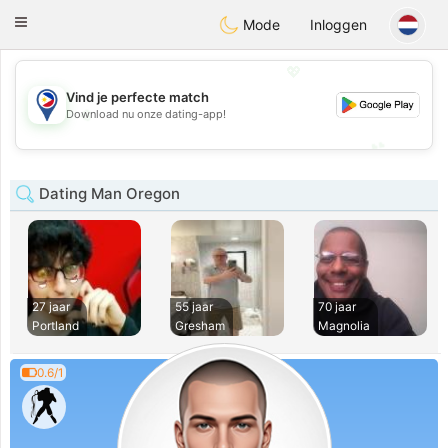
Philippines
Chat
Toggle
Mode
Inloggen
navigation
💖
Vind je perfecte match
💖
Download nu onze dating-app!
💕
💕
Dating Man Oregon
27 jaar
55 jaar
70 jaar
Portland
Gresham
Magnolia
0.6/1