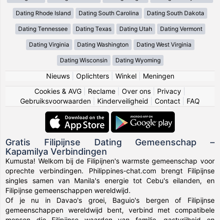
Dating Rhode Island
Dating South Carolina
Dating South Dakota
Dating Tennessee
Dating Texas
Dating Utah
Dating Vermont
Dating Virginia
Dating Washington
Dating West Virginia
Dating Wisconsin
Dating Wyoming
Nieuws
|
Oplichters
|
Winkel
|
Meningen
Cookies & AVG
|
Reclame
|
Over ons
|
Privacy
|
Gebruiksvoorwaarden
|
Kinderveiligheid
|
Contact
|
FAQ
Gratis Filipijnse Dating Gemeenschap –
Kapamilya Verbindingen
Kumusta! Welkom bij de Filipijnen's warmste gemeenschap voor
oprechte verbindingen. Philippines-chat.com brengt Filipijnse
singles samen van Manila's energie tot Cebu's eilanden, en
Filipijnse gemeenschappen wereldwijd.
Of je nu in Davao's groei, Baguio's bergen of Filipijnse
gemeenschappen wereldwijd bent, verbind met compatibele
mensen die Filipijnse waarden van familie, gastvrijheid en