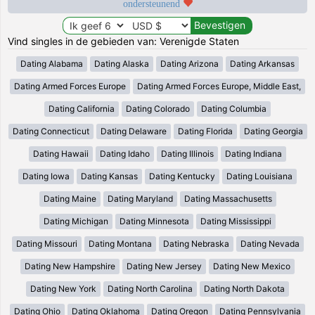
ondersteunend
Vind singles in de gebieden van: Verenigde Staten
Dating Alabama
Dating Alaska
Dating Arizona
Dating Arkansas
Dating Armed Forces Europe
Dating Armed Forces Europe, Middle East,
Dating California
Dating Colorado
Dating Columbia
Dating Connecticut
Dating Delaware
Dating Florida
Dating Georgia
Dating Hawaii
Dating Idaho
Dating Illinois
Dating Indiana
Dating Iowa
Dating Kansas
Dating Kentucky
Dating Louisiana
Dating Maine
Dating Maryland
Dating Massachusetts
Dating Michigan
Dating Minnesota
Dating Mississippi
Dating Missouri
Dating Montana
Dating Nebraska
Dating Nevada
Dating New Hampshire
Dating New Jersey
Dating New Mexico
Dating New York
Dating North Carolina
Dating North Dakota
Dating Ohio
Dating Oklahoma
Dating Oregon
Dating Pennsylvania