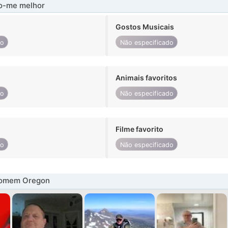
-me melhor
Gostos Musicais
do
Não especificado
Animais favoritos
do
Não especificado
Filme favorito
do
Não especificado
homem Oregon