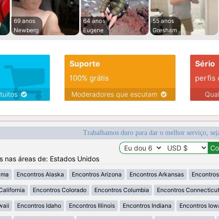
69 anos
64 anos
55 anos
Newberg
Eugene
Gresham
Suporte
Sério
100% grátis
perfis
tuitos
Moderadores que escutam
Qua
Trabalhamos duro para dar o melhor serviço, sej
os nas áreas de: Estados Unidos
ama
Encontros Alaska
Encontros Arizona
Encontros Arkansas
Encontros
California
Encontros Colorado
Encontros Columbia
Encontros Connecticu
waii
Encontros Idaho
Encontros Illinois
Encontros Indiana
Encontros Iow