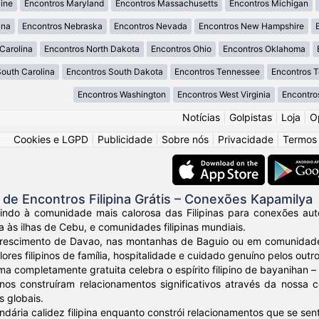
ine
Encontros Maryland
Encontros Massachusetts
Encontros Michigan
ana
Encontros Nebraska
Encontros Nevada
Encontros New Hampshire
Carolina
Encontros North Dakota
Encontros Ohio
Encontros Oklahoma
South Carolina
Encontros South Dakota
Encontros Tennessee
Encontros 
Encontros Washington
Encontros West Virginia
Encontro
Notícias
|
Golpistas
|
Loja
|
O
Cookies e LGPD
|
Publicidade
|
Sobre nós
|
Privacidade
|
Termos
e Encontros Filipina Grátis – Conexões Kapamilya
ndo à comunidade mais calorosa das Filipinas para conexões autênt
a às ilhas de Cebu, e comunidades filipinas mundiais.
crescimento de Davao, nas montanhas de Baguio ou em comunidades
ores filipinos de família, hospitalidade e cuidado genuíno pelos outro
ma completamente gratuita celebra o espírito filipino de bayanihan
ipinos construíram relacionamentos significativos através da noss
s globais.
ndária calidez filipina enquanto constrói relacionamentos que se sen