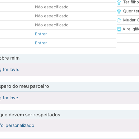
Ter filh
Não especificado
Quer ter
Não especificado
Mudar C
Não especificado
A religiã
Entrar
Entrar
obre mim
g for love.
pero do meu parceiro
g for love.
 que devem ser respeitados
foi personalizado