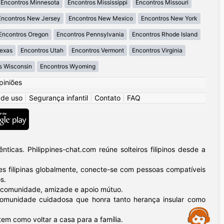
Encontros Minnesota
Encontros Mississippi
Encontros Missouri
Encontros New Jersey
Encontros New Mexico
Encontros New York
Encontros Oregon
Encontros Pennsylvania
Encontros Rhode Island
Texas
Encontros Utah
Encontros Vermont
Encontros Virginia
s Wisconsin
Encontros Wyoming
piniões
 de uso
|
Segurança infantil
|
Contato
|
FAQ
icas. Philippines-chat.com reúne solteiros filipinos desde a
 filipinas globalmente, conecte-se com pessoas compatíveis
s.
 – comunidade, amizade e apoio mútuo.
a comunidade cuidadosa que honra tanto herança insular como
Assistance
tem como voltar a casa para a família.