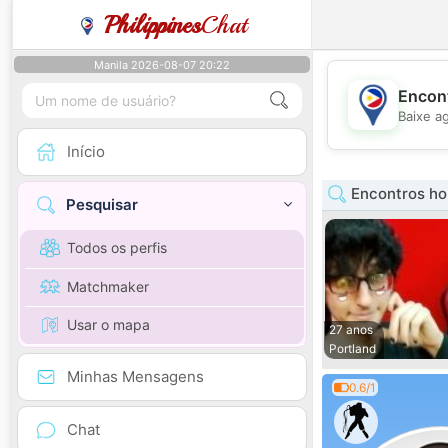
Philippines
Chat
Manila 2026-08-07 20:22
Encont
Baixe a
Início
Encontros h
Pesquisar
Todos os perfis
Matchmaker
Usar o mapa
27 anos
Portland
Minhas Mensagens
0.6/1
Chat