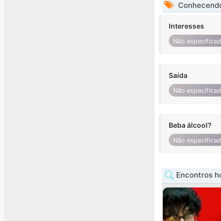
Conhecendo
Interesses
Não especifica
Saída
Não especifica
Beba álcool?
Não especifica
Encontros 