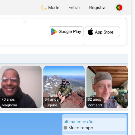
Mode
Entrar
Registrar
💖
💕
70 anos
64 anos
62 anos
Magnolia
Eugene
Portland
última conexão
Muito tempo