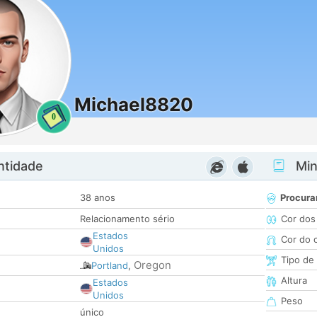
Michael8820
0
ntidade
Minh
38 anos
Procura
Relacionamento sério
Cor dos
Estados
Cor do 
Unidos
Tipo de
Oregon
Portland
,
Altura
Estados
Unidos
Peso
único