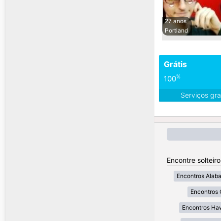
27 anos
Portland
Grátis
%
100
Serviços gra
Encontre solteir
Encontros Alab
Encontros 
Encontros Ha