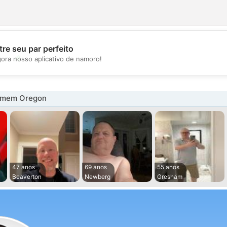
re seu par perfeito
💖
gora nosso aplicativo de namoro!
💕
omem Oregon
47 anos
69 anos
55 anos
Beaverton
Newberg
Gresham