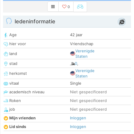
0
ledeninformatie
Age
42 jaar
hier voor
Vriendschap
Verenigde
land
Staten
stad
0
,
Verenigde
herkomst
Staten
vitaal
Single
academisch niveau
Niet gespecificeerd
Roken
Niet gespecificeerd
job
Niet gespecificeerd
Mijn vrienden
Inloggen
Lid sinds
Inloggen