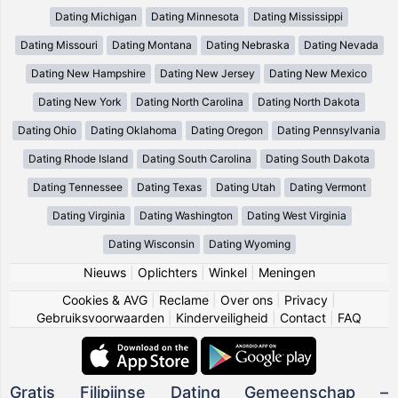
Dating Michigan
Dating Minnesota
Dating Mississippi
Dating Missouri
Dating Montana
Dating Nebraska
Dating Nevada
Dating New Hampshire
Dating New Jersey
Dating New Mexico
Dating New York
Dating North Carolina
Dating North Dakota
Dating Ohio
Dating Oklahoma
Dating Oregon
Dating Pennsylvania
Dating Rhode Island
Dating South Carolina
Dating South Dakota
Dating Tennessee
Dating Texas
Dating Utah
Dating Vermont
Dating Virginia
Dating Washington
Dating West Virginia
Dating Wisconsin
Dating Wyoming
Nieuws
|
Oplichters
|
Winkel
|
Meningen
Cookies & AVG
|
Reclame
|
Over ons
|
Privacy
|
Gebruiksvoorwaarden
|
Kinderveiligheid
|
Contact
|
FAQ
Gratis Filipijnse Dating Gemeenschap –