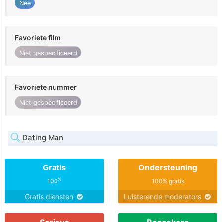
Nee
Favoriete film
Niet gespecificeerd
Favoriete nummer
Niet gespecificeerd
Dating Man
Gratis
Ondersteuning
%
100
100% gratis
Gratis diensten
Luisterende moderators
Serieus
Bezoekers