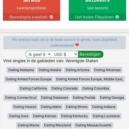
kwaliteitsprofielen
Veel bezocht
Bevestigde kwaliteit
Het beste Filippijnen
We werken hard om je de beste service te geven, wees alsjeblieft
ondersteunend
Vind singles in de gebieden van: Verenigde Staten
Dating Alabama
Dating Alaska
Dating Arizona
Dating Arkansas
Dating Armed Forces Europe
Dating Armed Forces Europe, Middle East,
Dating California
Dating Colorado
Dating Columbia
Dating Connecticut
Dating Delaware
Dating Florida
Dating Georgia
Dating Hawaii
Dating Idaho
Dating Illinois
Dating Indiana
Dating Iowa
Dating Kansas
Dating Kentucky
Dating Louisiana
Dating Maine
Dating Maryland
Dating Massachusetts