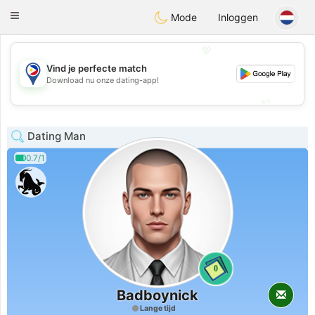
Philippines
Chat
Toggle
Mode
Inloggen
navigation
💖
Vind je perfecte match
💖
Download nu onze dating-app!
💕
💕
Dating Man
0.7/1
0
Badboynick
Lange tijd