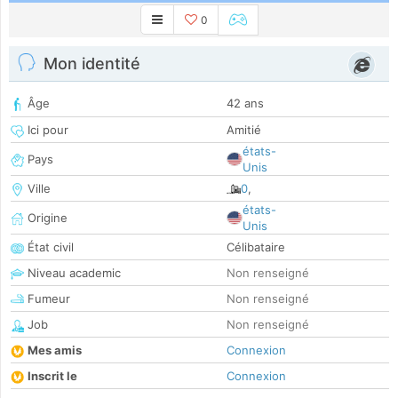
0
Mon identité
Âge
42 ans
Ici pour
Amitié
états-
Pays
Unis
Ville
0
,
états-
Origine
Unis
État civil
Célibataire
Niveau academic
Non renseigné
Fumeur
Non renseigné
Job
Non renseigné
Mes amis
Connexion
Inscrit le
Connexion