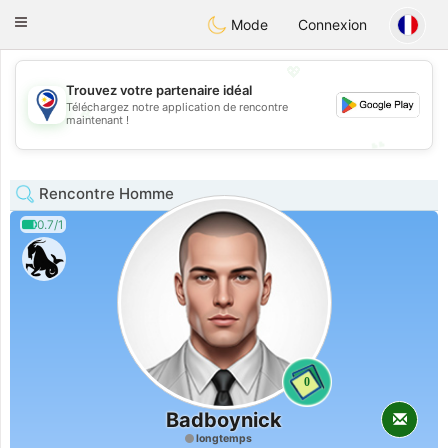
Philippines
Chat
Toggle
Mode
Connexion
navigation
💖
Trouvez votre partenaire idéal
Téléchargez notre application de rencontre
💖
maintenant !
💕
💕
Rencontre Homme
0.7/1
0
Badboynick
longtemps