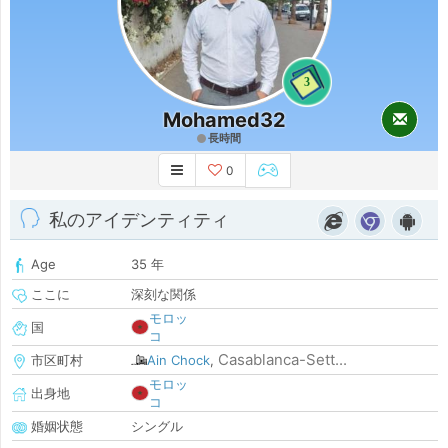
3
Mohamed32
長時間
0
私のアイデンティティ
Age
35 年
ここに
深刻な関係
モロッ
国
コ
Casablanca-Sett...
市区町村
Ain Chock
,
モロッ
出身地
コ
婚姻状態
シングル