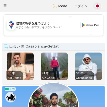
Philippines
Chat
Toggle
Mode
ログイン
navigation
💖
理想の相手を見つけよう
💖
今すぐ出会い系アプリをダウンロード！
💕
💕
出会い 男 Casablanca-Settat
35 年
41 年
32 年
Ain Sebaa
Ain Chock
Casablanca
0.7/1