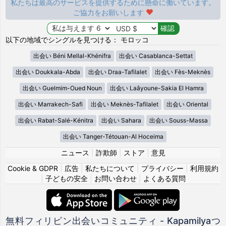
私たちは最高のサービスを提供するために懸命に働いています。
ご協力をお願いします
以下の地域でシングルを見つける： モロッコ
出会い Béni Mellal-Khénifra
出会い Casablanca-Settat
出会い Doukkala-Abda
出会い Draa-Tafilalet
出会い Fès-Meknès
出会い Guelmim-Oued Noun
出会い Laâyoune-Sakia El Hamra
出会い Marrakech-Safi
出会い Meknès-Tafilalet
出会い Oriental
出会い Rabat-Salé-Kénitra
出会い Sahara
出会い Souss-Massa
出会い Tanger-Tétouan-Al Hoceima
ニュース
|
詐欺師
|
ストア
|
意見
Cookie & GDPR
|
広告
|
私たちについて
|
プライバシー
|
利用規約
|
子どもの安全
|
お問い合わせ
|
よくある質問
無料フィリピン出会いコミュニティ - Kapamilyaつ