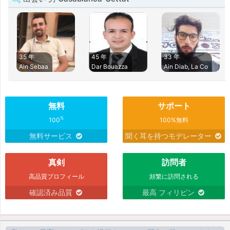
35 年
45 年
33 年
Ain Sebaa
Dar Bouazza
Ain Diab, La Co
無料
サポート
%
100
100%無料
無料サービス
聞く耳を持つモデレーター
真剣
訪問者
高品質プロフィール
頻繁に訪問される
確認済み品質
最高 フィリピン