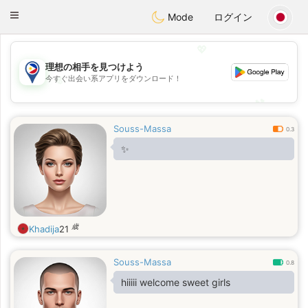
Philippines
Chat
Toggle
Mode
ログイン
navigation
💖
理想の相手を見つけよう
💖
今すぐ出会い系アプリをダウンロード！
💕
💕
Souss-Massa
0.3
✨
歳
Khadija
21
Souss-Massa
0.8
hiiiii welcome sweet girls