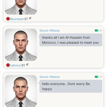
歳
Bounacer
37
Souss-Massa
0.7
thanks all I am Al-Hussein from
Morocco. I was pleased to meet you
歳
Lahouci
31
Souss-Massa
0.7
hello everyone.. Dont worry Be
happy