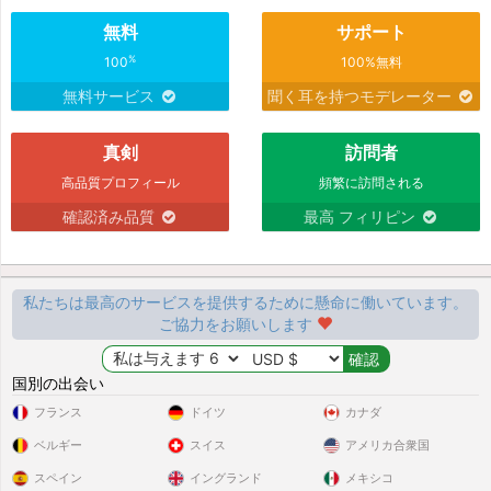
無料
サポート
%
100
100%無料
無料サービス
聞く耳を持つモデレーター
真剣
訪問者
高品質プロフィール
頻繁に訪問される
確認済み品質
最高 フィリピン
私たちは最高のサービスを提供するために懸命に働いています。
ご協力をお願いします
国別の出会い
フランス
ドイツ
カナダ
ベルギー
スイス
アメリカ合衆国
スペイン
イングランド
メキシコ