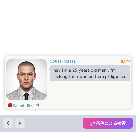
Souss-Massa
0.6
hey i'm a 25 years old man . i'm
looking for a woman from philippines
歳
Karim669
31
1
条件による検索