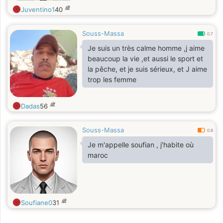
歳
Juventino1
40
Souss-Massa
0.7
Je suis un très calme homme ,j aime
beaucoup la vie ,et aussi le sport et
la pêche, et je suis sérieux, et J aime
trop les femme
歳
Dadas
56
Souss-Massa
0.6
Je m'appelle soufian , j'habite où
maroc
歳
Soufiane0
31