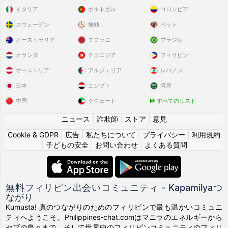
イタリア
ポルトガル
コロンビア
スウェーデン
無効
ペット
オーストラリア
モロッコ
ブラジル
オランダ
チュニジア
フィリピン
オーストリア
アルジェリア
レバノン
日本
エジプト
湾岸
中国
クウェート
すべてのリスト
ニュース
|
詐欺師
|
ストア
|
意見
Cookie & GDPR
|
広告
|
私たちについて
|
プライバシー
|
利用規約
|
子どもの安全
|
お問い合わせ
|
よくある質問
無料フィリピン出会いコミュニティ - Kapamilyaつ
ながり
Kumusta! 真のつながりのためのフィリピンで最も温かいコミュニ
ティへようこそ。Philippines-chat.comはマニラのエネルギーから
セブの島々まで、そして世界中のフィリピンコミュニティのフィリ