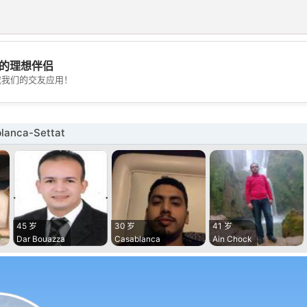
的理想伴侣
💖
载我们的交友应用！
💕
anca-Settat
45 岁
30 岁
41 岁
Dar Bouazza
Casablanca
Ain Chock