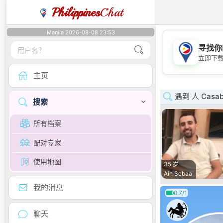
Philippines
Chat
Manila 2026-08-08 23:53
寻找你
立即下
主页
遇到 人 Casabl
搜索
所有档案
配对专家
使用地图
35 岁
Ain Sebaa
我的消息
0.7/1
聊天