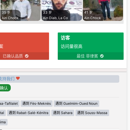
35 岁
33 岁
41 岁
Ain Chock
Ain Diab, La Co
Ain Chock
访客
案
访问量很高
已确认品质
最佳 菲律賓
支持我们
-Tafilalet
遇到 Fès-Meknès
遇到 Guelmim-Oued Noun
tal
遇到 Rabat-Salé-Kénitra
遇到 Sahara
遇到 Souss-Massa
ima