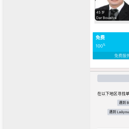
45 岁
Dar Bouazza
免费
%
100
免费服
在以下地区寻找单
遇到 Bé
遇到 Laâyoun