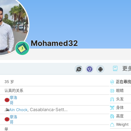
Mohamed32
3
更
35 岁
正在尋找
认真的关系
眼睛
摩洛
头发
哥
身体
Casablanca-Sett...
Ain Chock
,
高度
摩洛
哥
Weight
单