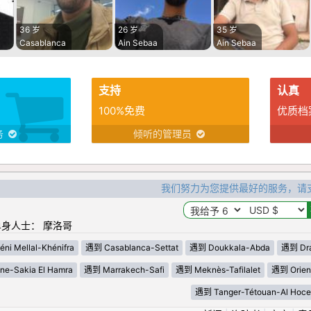
36 岁
26 岁
35 岁
Casablanca
Ain Sebaa
Ain Sebaa
支持
认真
100%免费
优质档
务
倾听的管理员
我们努力为您提供最好的服务，请
身人士： 摩洛哥
ni Mellal-Khénifra
遇到 Casablanca-Settat
遇到 Doukkala-Abda
遇到 Draa
e-Sakia El Hamra
遇到 Marrakech-Safi
遇到 Meknès-Tafilalet
遇到 Orien
遇到 Tanger-Tétouan-Al Hoce