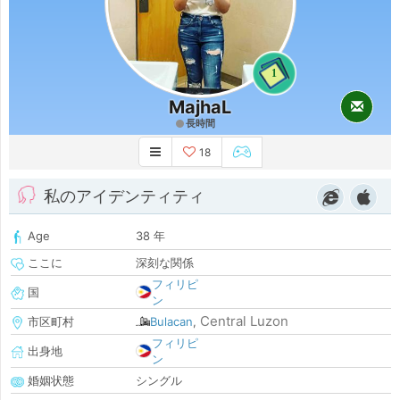
1
MajhaL
長時間
18
私のアイデンティティ
Age
38 年
ここに
深刻な関係
フィリピ
国
ン
Central Luzon
市区町村
Bulacan
,
フィリピ
出身地
ン
婚姻状態
シングル