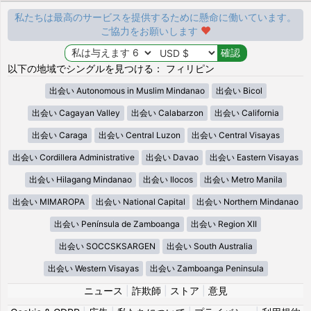
私たちは最高のサービスを提供するために懸命に働いています。
ご協力をお願いします
以下の地域でシングルを見つける： フィリピン
出会い Autonomous in Muslim Mindanao
出会い Bicol
出会い Cagayan Valley
出会い Calabarzon
出会い California
出会い Caraga
出会い Central Luzon
出会い Central Visayas
出会い Cordillera Administrative
出会い Davao
出会い Eastern Visayas
出会い Hilagang Mindanao
出会い Ilocos
出会い Metro Manila
出会い MIMAROPA
出会い National Capital
出会い Northern Mindanao
出会い Península de Zamboanga
出会い Region XII
出会い SOCCSKSARGEN
出会い South Australia
出会い Western Visayas
出会い Zamboanga Peninsula
ニュース
|
詐欺師
|
ストア
|
意見