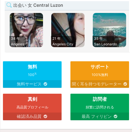
出会い 女 Central Luzon
34 年
21 年
35 年
Angeles
Angeles City
San Leonardo
無料
サポート
%
100
100%無料
無料サービス
聞く耳を持つモデレーター
真剣
訪問者
高品質プロフィール
頻繁に訪問される
確認済み品質
最高 フィリピン