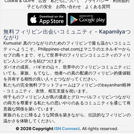
Cookie & GDPR
|
広告
|
私たちについて
|
プライバシー
|
利用規約
|
子どもの安全
|
お問い合わせ
|
よくある質問
無料フィリピン出会いコミュニティ - Kapamilyaつ
ながり
Kumusta! 真のつながりのためのフィリピンで最も温かいコミュニ
ティへようこそ。Philippines-chat.comはマニラのエネルギーから
セブの島々まで、そして世界中のフィリピンコミュニティのフィリ
ピン人シングルを結びつけます。
ダバオの成長、バギオの山々、世界中のフィリピンコミュニティに
いても、家族、もてなし、他者への真の配慮のフィリピン的価値観
を共有する相性の良い人々とつながってください。
私たちの完全無料プラットフォームはフィリピンのbayanihan精神
- コミュニティ、友情、相互支援を祝います。
何千ものフィリピン人が島の遺産とグローバルフィリピンつながり
の両方を尊重する私たちの思いやりのあるコミュニティを通じて有
意義な関係を築いています。
家族のもとに帰るような関係を築きながら、伝説的なフィリピンの
温かさを体験してください。
© 2026 Copyright
ISN Connect
.
All rights reserved.