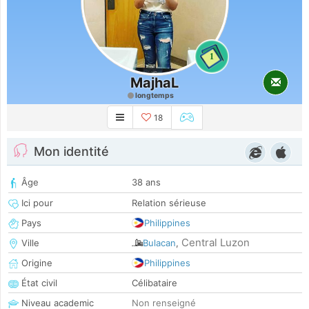
1
MajhaL
longtemps
18
Mon identité
Âge
38 ans
Ici pour
Relation sérieuse
Pays
Philippines
Central Luzon
Ville
Bulacan
,
Origine
Philippines
État civil
Célibataire
Niveau academic
Non renseigné