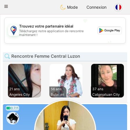
Philippines
Chat
Toggle
Mode
Connexion
navigation
💖
Trouvez votre partenaire idéal
Téléchargez notre application de rencontre
💖
maintenant !
💕
💕
Rencontre Femme Central Luzon
21 ans
56 ans
37 ans
Angeles City
Bulacan
Cabanatuan City
0.7/1