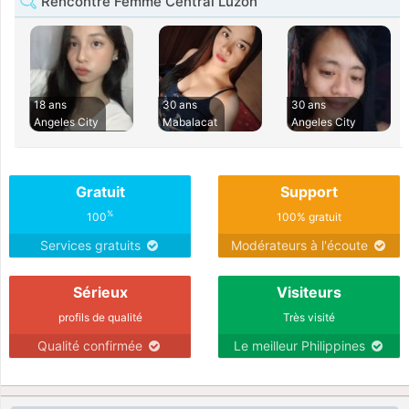
Rencontre Femme Central Luzon
18 ans
30 ans
30 ans
Angeles City
Mabalacat
Angeles City
Gratuit
Support
%
100
100% gratuit
Services gratuits
Modérateurs à l'écoute
Sérieux
Visiteurs
profils de qualité
Très visité
Qualité confirmée
Le meilleur Philippines