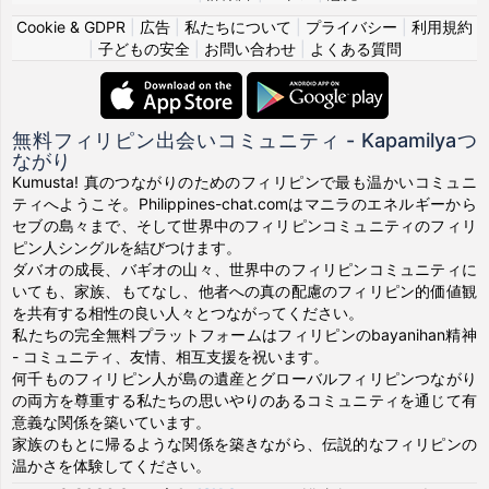
Cookie & GDPR
|
広告
|
私たちについて
|
プライバシー
|
利用規約
|
子どもの安全
|
お問い合わせ
|
よくある質問
無料フィリピン出会いコミュニティ - Kapamilyaつ
ながり
Kumusta! 真のつながりのためのフィリピンで最も温かいコミュニ
ティへようこそ。Philippines-chat.comはマニラのエネルギーから
セブの島々まで、そして世界中のフィリピンコミュニティのフィリ
ピン人シングルを結びつけます。
ダバオの成長、バギオの山々、世界中のフィリピンコミュニティに
いても、家族、もてなし、他者への真の配慮のフィリピン的価値観
を共有する相性の良い人々とつながってください。
私たちの完全無料プラットフォームはフィリピンのbayanihan精神
- コミュニティ、友情、相互支援を祝います。
何千ものフィリピン人が島の遺産とグローバルフィリピンつながり
の両方を尊重する私たちの思いやりのあるコミュニティを通じて有
意義な関係を築いています。
家族のもとに帰るような関係を築きながら、伝説的なフィリピンの
温かさを体験してください。