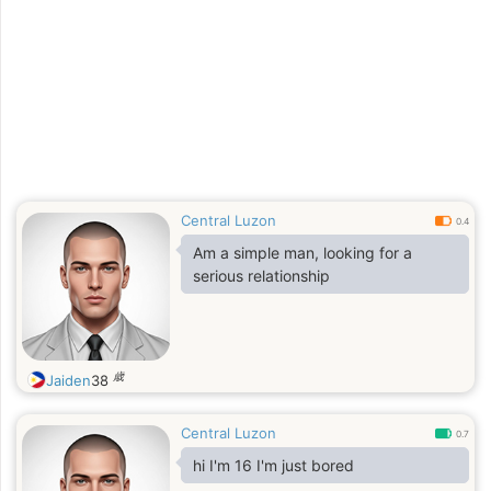
Central Luzon
0.4
Am a simple man, looking for a
serious relationship
歳
Jaiden
38
Central Luzon
0.7
hi I'm 16 I'm just bored