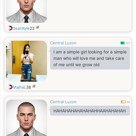
歳
SeanKyle
22
Central Luzon
0.7
I am a simple girl looking for a simple
man who will love me and take care
of me until we grow old
歳
MajhaL
38
Central Luzon
0.1
HAHAHAHAHAHAHAHHAAHAHAHAH