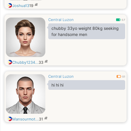
歳
Joshua13
19
Central Luzon
0.7
chubby 33yo weight 80kg seeking
for handsome men
歳
Chubby1234...
33
Central Luzon
0.1
hi hi hi
歳
Mansourmot...
31