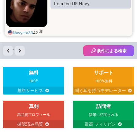
from the US Navy
歳
Navycta33
42
1
条件による検索
無料
サポート
%
100
100%無料
無料サービス
聞く耳を持つモデレーター
真剣
訪問者
高品質プロフィール
頻繁に訪問される
確認済み品質
最高 フィリピン