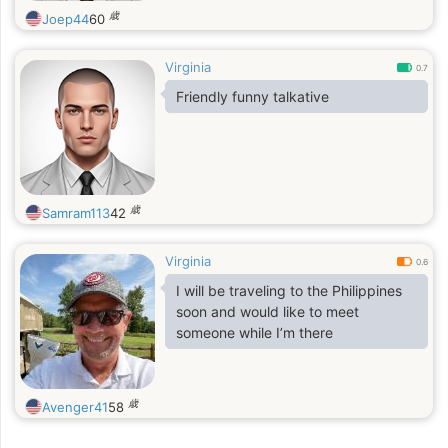
歳
Joep44
60
Virginia
0.7
Friendly funny talkative
歳
Samram113
42
Virginia
0.6
I will be traveling to the Philippines
soon and would like to meet
someone while I’m there
歳
Avenger41
58