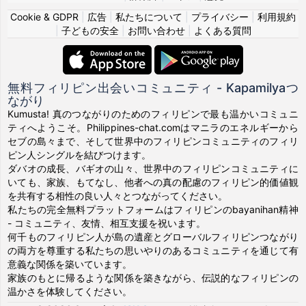
Cookie & GDPR
|
広告
|
私たちについて
|
プライバシー
|
利用規約
|
子どもの安全
|
お問い合わせ
|
よくある質問
無料フィリピン出会いコミュニティ - Kapamilyaつ
ながり
Kumusta! 真のつながりのためのフィリピンで最も温かいコミュニ
ティへようこそ。Philippines-chat.comはマニラのエネルギーから
セブの島々まで、そして世界中のフィリピンコミュニティのフィリ
ピン人シングルを結びつけます。
ダバオの成長、バギオの山々、世界中のフィリピンコミュニティに
いても、家族、もてなし、他者への真の配慮のフィリピン的価値観
を共有する相性の良い人々とつながってください。
私たちの完全無料プラットフォームはフィリピンのbayanihan精神
- コミュニティ、友情、相互支援を祝います。
何千ものフィリピン人が島の遺産とグローバルフィリピンつながり
の両方を尊重する私たちの思いやりのあるコミュニティを通じて有
意義な関係を築いています。
家族のもとに帰るような関係を築きながら、伝説的なフィリピンの
温かさを体験してください。