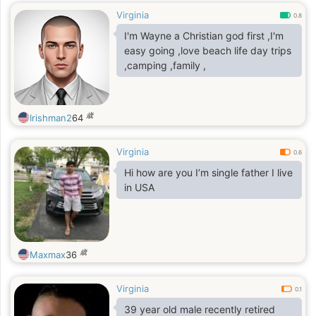
Virginia
0.8
I'm Wayne a Christian god first ,I'm
easy going ,love beach life day trips
,camping ,family ,
歳
Irishman2
64
Virginia
0.6
Hi how are you I’m single father I live
in USA
歳
Maxmax
36
Virginia
0.1
39 year old male recently retired