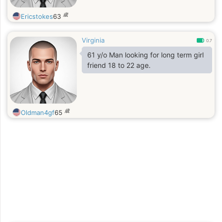
歳
Ericstokes
63
Virginia
0.7
61 y/o Man looking for long term girl
friend 18 to 22 age.
歳
Oldman4gf
65