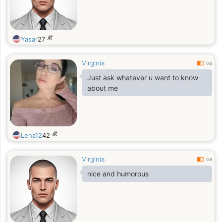
歳
Yasar
27
Virginia
0.6
Just ask whatever u want to know
about me
歳
Lena12
42
Virginia
0.6
nice and humorous