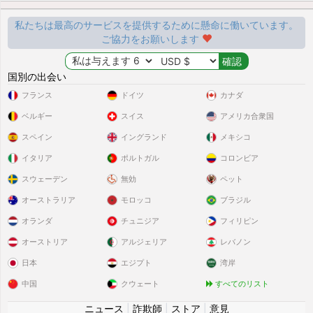
私たちは最高のサービスを提供するために懸命に働いています。
ご協力をお願いします
国別の出会い
フランス
ドイツ
カナダ
ベルギー
スイス
アメリカ合衆国
スペイン
イングランド
メキシコ
イタリア
ポルトガル
コロンビア
スウェーデン
無効
ペット
オーストラリア
モロッコ
ブラジル
オランダ
チュニジア
フィリピン
オーストリア
アルジェリア
レバノン
日本
エジプト
湾岸
中国
クウェート
すべてのリスト
ニュース
|
詐欺師
|
ストア
|
意見