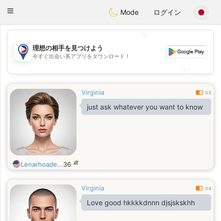
Philippines
Chat
Toggle
Mode
ログイン
navigation
💖
理想の相手を見つけよう
💖
今すぐ出会い系アプリをダウンロード！
💕
💕
Virginia
0.5
just ask whatever you want to know
歳
Lenarhoade...
36
Virginia
0.4
Love good hkkkkdnnn djsjskskhh