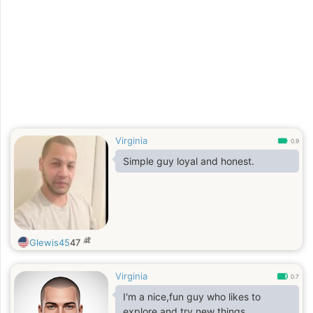
Virginia
0.9
Simple guy loyal and honest.
歳
Glewis45
47
Virginia
0.7
I'm a nice,fun guy who likes to
explore and try new things