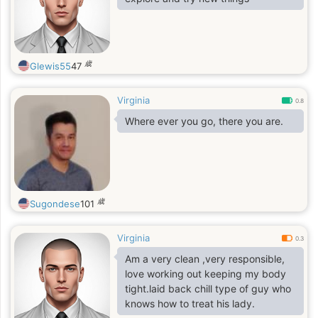
歳
Glewis55
47
Virginia
0.8
Where ever you go, there you are.
歳
Sugondese
101
Virginia
0.3
Am a very clean ,very responsible,
love working out keeping my body
tight.laid back chill type of guy who
knows how to treat his lady.