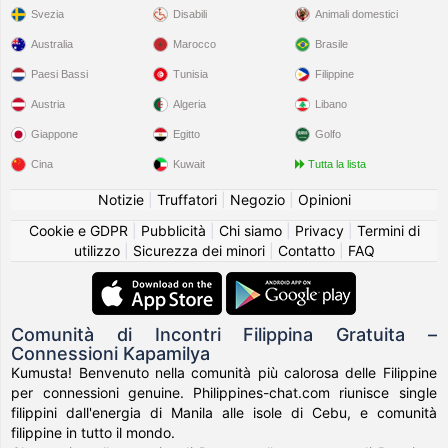
Svezia
Disabili
Animali domestici
Australia
Marocco
Brasile
Paesi Bassi
Tunisia
Filippine
Austria
Algeria
Libano
Giappone
Egitto
Golfo
Cina
Kuwait
Tutta la lista
Notizie
|
Truffatori
|
Negozio
|
Opinioni
Cookie e GDPR
|
Pubblicità
|
Chi siamo
|
Privacy
|
Termini di
utilizzo
|
Sicurezza dei minori
|
Contatto
|
FAQ
Comunità di Incontri Filippina Gratuita –
Connessioni Kapamilya
Kumusta! Benvenuto nella comunità più calorosa delle Filippine
per connessioni genuine. Philippines-chat.com riunisce single
filippini dall'energia di Manila alle isole di Cebu, e comunità
filippine in tutto il mondo.