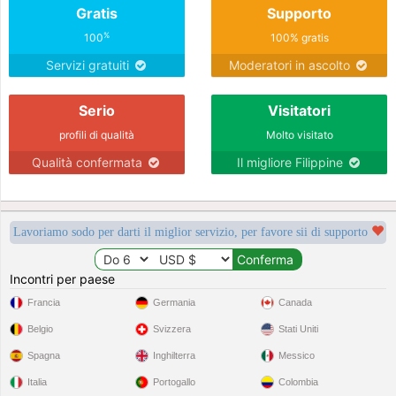
Gratis
Supporto
%
100
100% gratis
Servizi gratuiti
Moderatori in ascolto
Serio
Visitatori
profili di qualità
Molto visitato
Qualità confermata
Il migliore Filippine
Lavoriamo sodo per darti il miglior servizio, per favore sii di supporto
Incontri per paese
Francia
Germania
Canada
Belgio
Svizzera
Stati Uniti
Spagna
Inghilterra
Messico
Italia
Portogallo
Colombia