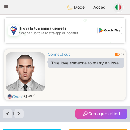
Philippines
Chat
Toggle
Mode
Accedi
navigation
💖
Trova la tua anima gemella
Scarica subito la nostra app di incontri!
💖
💕
💕
Connecticut
0.6
True love someone to marry an love
anni
Gwasi
61
1
Cerca per criteri