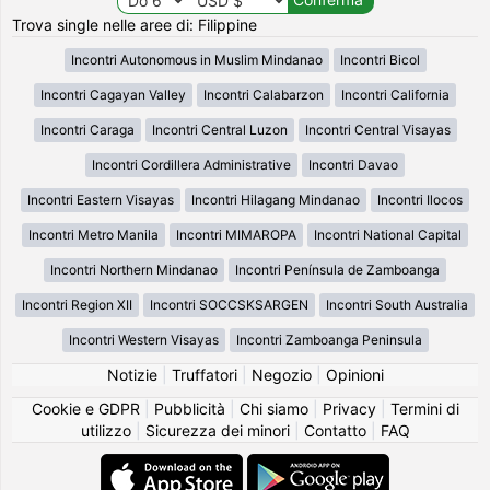
Trova single nelle aree di: Filippine
Incontri Autonomous in Muslim Mindanao
Incontri Bicol
Incontri Cagayan Valley
Incontri Calabarzon
Incontri California
Incontri Caraga
Incontri Central Luzon
Incontri Central Visayas
Incontri Cordillera Administrative
Incontri Davao
Incontri Eastern Visayas
Incontri Hilagang Mindanao
Incontri Ilocos
Incontri Metro Manila
Incontri MIMAROPA
Incontri National Capital
Incontri Northern Mindanao
Incontri Península de Zamboanga
Incontri Region XII
Incontri SOCCSKSARGEN
Incontri South Australia
Incontri Western Visayas
Incontri Zamboanga Peninsula
Notizie
|
Truffatori
|
Negozio
|
Opinioni
Cookie e GDPR
|
Pubblicità
|
Chi siamo
|
Privacy
|
Termini di
utilizzo
|
Sicurezza dei minori
|
Contatto
|
FAQ