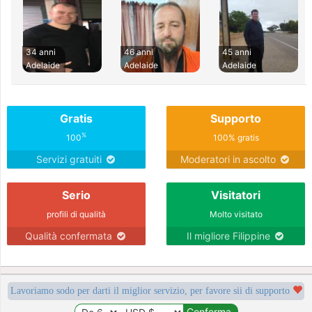
34 anni
46 anni
45 anni
Adelaide
Adelaide
Adelaide
Gratis
Supporto
%
100
100% gratis
Servizi gratuiti
Moderatori in ascolto
Serio
Visitatori
profili di qualità
Molto visitato
Qualità confermata
Il migliore Filippine
Lavoriamo sodo per darti il miglior servizio, per favore sii di supporto