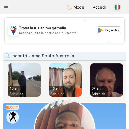
Philippines
Chat
Toggle
Mode
Accedi
navigation
💖
Trova la tua anima gemella
💖
Scarica subito la nostra app di incontri!
💕
💕
Incontri Uomo South Australia
45 anni
46 anni
67 anni
Adelaide
Adelaide
Adelaide
0.4/1