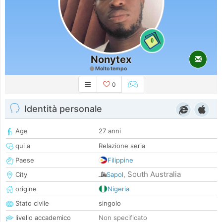
0
Nonytex
Molto tempo
0
Identità personale
Age
27 anni
qui a
Relazione seria
Paese
Filippine
South Australia
City
Sapol
,
origine
Nigeria
Stato civile
singolo
livello accademico
Non specificato