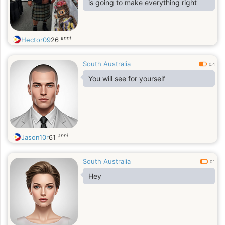
is going to make everything right
anni
Hector09
26
South Australia
0.4
You will see for yourself
anni
Jason10r
61
South Australia
0.1
Hey