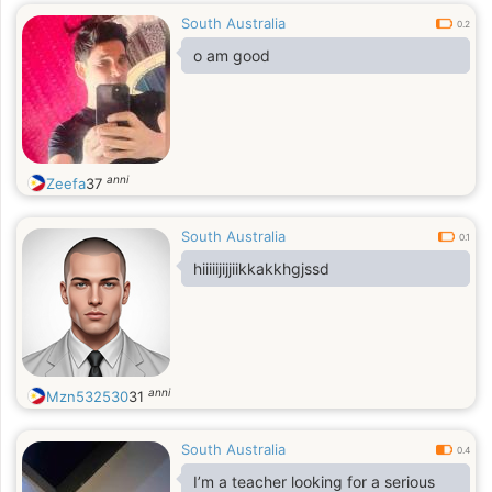
South Australia
0.2
o am good
anni
Zeefa
37
South Australia
0.1
hiiiiijijjiikkakkhgjssd
anni
Mzn532530
31
South Australia
0.4
I’m a teacher looking for a serious