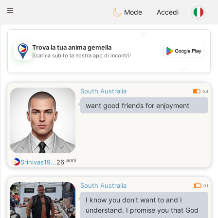
Philippines
Chat
Toggle
Mode
Accedi
navigation
💖
Trova la tua anima gemella
💖
Scarica subito la nostra app di incontri!
💕
💕
South Australia
0.4
want good friends for enjoyment
anni
Srinivas19...
26
South Australia
0.1
I know you don't want to and I
understand. I promise you that God