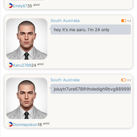
anni
Emily67
35
South Australia
0.4
hey it's me aaru. I'm 24 only
anni
Aaru2799
24
South Australia
0.2
joiuytr7ure678ifrihoiedigh9bvg8899999
anni
Donmayokon
18