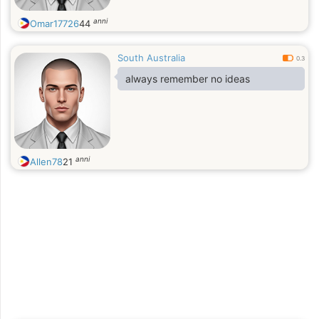
anni
Omar17726
44
South Australia
0.3
always remember no ideas
anni
Allen78
21