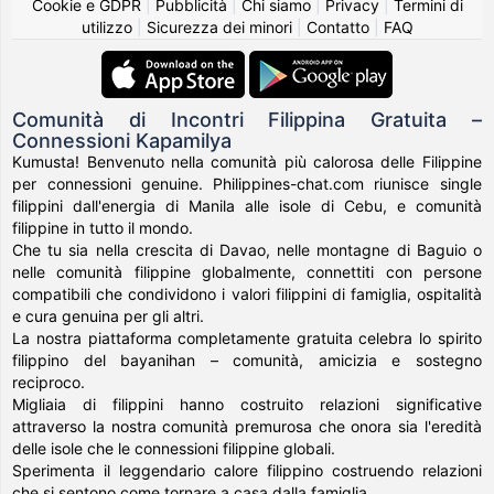
Cookie e GDPR
|
Pubblicità
|
Chi siamo
|
Privacy
|
Termini di
utilizzo
|
Sicurezza dei minori
|
Contatto
|
FAQ
Comunità di Incontri Filippina Gratuita –
Connessioni Kapamilya
Kumusta! Benvenuto nella comunità più calorosa delle Filippine
per connessioni genuine. Philippines-chat.com riunisce single
filippini dall'energia di Manila alle isole di Cebu, e comunità
filippine in tutto il mondo.
Che tu sia nella crescita di Davao, nelle montagne di Baguio o
nelle comunità filippine globalmente, connettiti con persone
compatibili che condividono i valori filippini di famiglia, ospitalità
e cura genuina per gli altri.
La nostra piattaforma completamente gratuita celebra lo spirito
filippino del bayanihan – comunità, amicizia e sostegno
reciproco.
Migliaia di filippini hanno costruito relazioni significative
attraverso la nostra comunità premurosa che onora sia l'eredità
delle isole che le connessioni filippine globali.
Sperimenta il leggendario calore filippino costruendo relazioni
che si sentono come tornare a casa dalla famiglia.