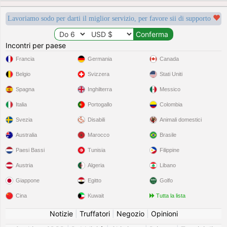
Lavoriamo sodo per darti il miglior servizio, per favore sii di supporto
Incontri per paese
Francia
Germania
Canada
Belgio
Svizzera
Stati Uniti
Spagna
Inghilterra
Messico
Italia
Portogallo
Colombia
Svezia
Disabili
Animali domestici
Australia
Marocco
Brasile
Paesi Bassi
Tunisia
Filippine
Austria
Algeria
Libano
Giappone
Egitto
Golfo
Cina
Kuwait
Tutta la lista
Notizie
|
Truffatori
|
Negozio
|
Opinioni