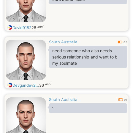
anni
David9182
28
South Australia
0.3
need someone who also needs
serious relationship and want to b
my soulmate
anni
Devgandev2...
36
South Australia
0.1
‘