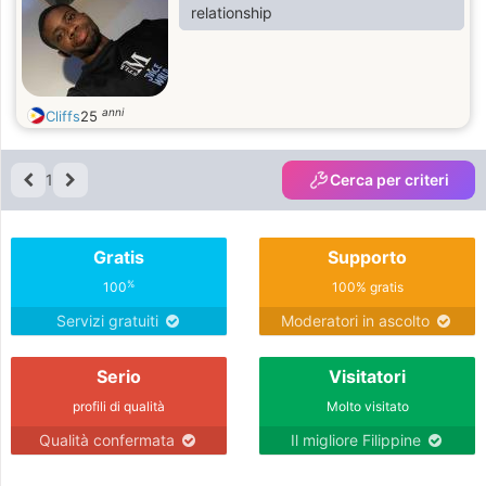
relationship
anni
Cliffs
25
1
Cerca per criteri
Gratis
Supporto
%
100
100% gratis
Servizi gratuiti
Moderatori in ascolto
Serio
Visitatori
profili di qualità
Molto visitato
Qualità confermata
Il migliore Filippine