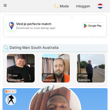
Philippines
Chat
Toggle
Mode
Inloggen
navigation
💖
Vind je perfecte match
💖
Download nu onze dating-app!
💕
💕
Dating Man South Australia
34 jaar
46 jaar
45 jaar
Adelaide
Adelaide
Adelaide
0.4/1