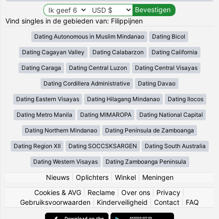
Vind singles in de gebieden van: Filippijnen
Dating Autonomous in Muslim Mindanao
Dating Bicol
Dating Cagayan Valley
Dating Calabarzon
Dating California
Dating Caraga
Dating Central Luzon
Dating Central Visayas
Dating Cordillera Administrative
Dating Davao
Dating Eastern Visayas
Dating Hilagang Mindanao
Dating Ilocos
Dating Metro Manila
Dating MIMAROPA
Dating National Capital
Dating Northern Mindanao
Dating Península de Zamboanga
Dating Region XII
Dating SOCCSKSARGEN
Dating South Australia
Dating Western Visayas
Dating Zamboanga Peninsula
Nieuws
|
Oplichters
|
Winkel
|
Meningen
Cookies & AVG
|
Reclame
|
Over ons
|
Privacy
|
Gebruiksvoorwaarden
|
Kinderveiligheid
|
Contact
|
FAQ