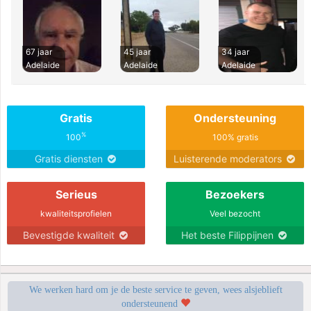
67 jaar
45 jaar
34 jaar
Adelaide
Adelaide
Adelaide
Gratis
Ondersteuning
%
100
100% gratis
Gratis diensten
Luisterende moderators
Serieus
Bezoekers
kwaliteitsprofielen
Veel bezocht
Bevestigde kwaliteit
Het beste Filippijnen
We werken hard om je de beste service te geven, wees alsjeblieft
ondersteunend