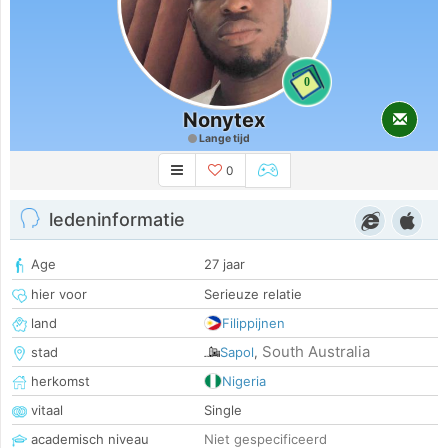
0
Nonytex
Lange tijd
0
ledeninformatie
Age
27 jaar
hier voor
Serieuze relatie
land
Filippijnen
South Australia
stad
Sapol
,
herkomst
Nigeria
vitaal
Single
academisch niveau
Niet gespecificeerd