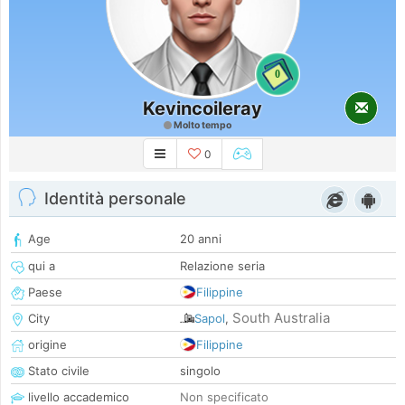
0
Kevincoileray
Molto tempo
0
Identità personale
Age
20 anni
qui a
Relazione seria
Paese
Filippine
South Australia
City
Sapol
,
origine
Filippine
Stato civile
singolo
livello accademico
Non specificato