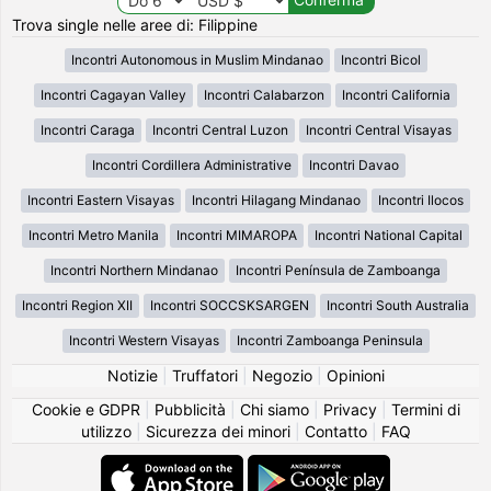
Trova single nelle aree di: Filippine
Incontri Autonomous in Muslim Mindanao
Incontri Bicol
Incontri Cagayan Valley
Incontri Calabarzon
Incontri California
Incontri Caraga
Incontri Central Luzon
Incontri Central Visayas
Incontri Cordillera Administrative
Incontri Davao
Incontri Eastern Visayas
Incontri Hilagang Mindanao
Incontri Ilocos
Incontri Metro Manila
Incontri MIMAROPA
Incontri National Capital
Incontri Northern Mindanao
Incontri Península de Zamboanga
Incontri Region XII
Incontri SOCCSKSARGEN
Incontri South Australia
Incontri Western Visayas
Incontri Zamboanga Peninsula
Notizie
|
Truffatori
|
Negozio
|
Opinioni
Cookie e GDPR
|
Pubblicità
|
Chi siamo
|
Privacy
|
Termini di
utilizzo
|
Sicurezza dei minori
|
Contatto
|
FAQ