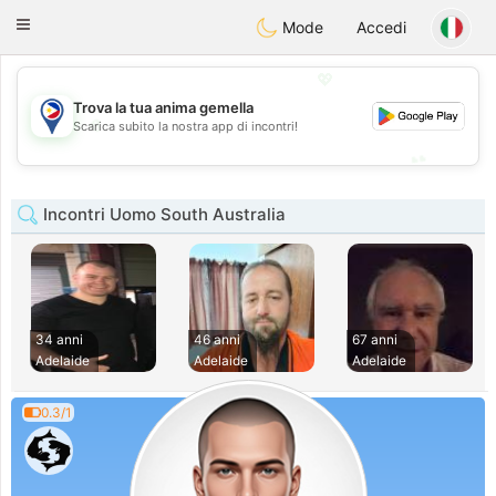
Philippines
Chat
Toggle
Mode
Accedi
navigation
💖
Trova la tua anima gemella
💖
Scarica subito la nostra app di incontri!
💕
💕
Incontri Uomo South Australia
34 anni
46 anni
67 anni
Adelaide
Adelaide
Adelaide
0.3/1