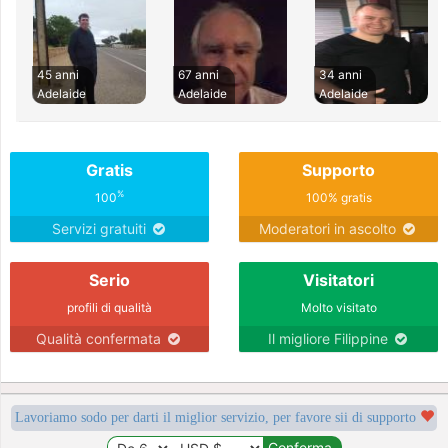
45 anni
67 anni
34 anni
Adelaide
Adelaide
Adelaide
Gratis
Supporto
%
100
100% gratis
Servizi gratuiti
Moderatori in ascolto
Serio
Visitatori
profili di qualità
Molto visitato
Qualità confermata
Il migliore Filippine
Lavoriamo sodo per darti il miglior servizio, per favore sii di supporto