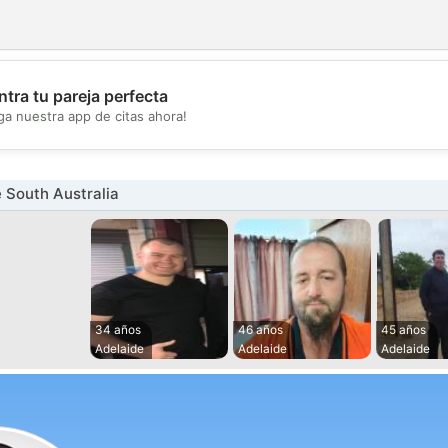
tra tu pareja perfecta
💖
ga nuestra app de citas ahora!
💕
 South Australia
34 años
46 años
45 años
Adelaide
Adelaide
Adelaide