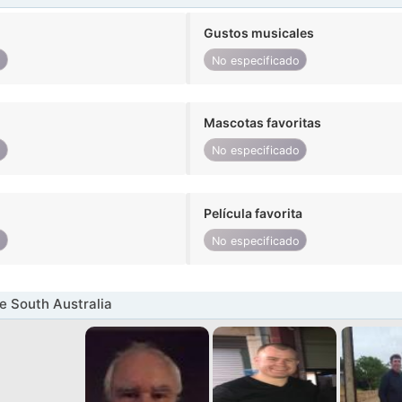
Gustos musicales
o
No especificado
Mascotas favoritas
o
No especificado
Película favorita
o
No especificado
 South Australia