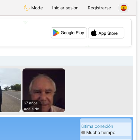
Mode
Iniciar sesión
Registrarse
💖
💕
67 años
Adelaide
última conexión
Mucho tiempo