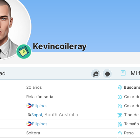
Kevincoileray
0
dad
Mi f
20 años
Buscan
Relación seria
Color d
Filipinas
Color d
South Australia
Sapol
,
Tipo de
Filipinas
Tamaño
Soltera
Peso