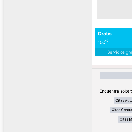
Gratis
%
100
Servicios gr
Encuentra soltero
Citas Aut
Citas Centra
Citas 