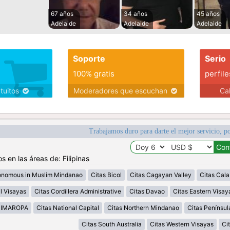
67 años
34 años
45 años
Adelaide
Adelaide
Adelaide
Soporte
Serio
100% gratis
perfile
atuitos
Moderadores que escuchan
Ca
Trabajamos duro para darte el mejor servicio, po
s en las áreas de: Filipinas
onomous in Muslim Mindanao
Citas Bicol
Citas Cagayan Valley
Citas Cal
l Visayas
Citas Cordillera Administrative
Citas Davao
Citas Eastern Visay
MIMAROPA
Citas National Capital
Citas Northern Mindanao
Citas Penínsu
Citas South Australia
Citas Western Visayas
Ci