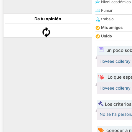
Nivel académico
Fumar
Da tu opinión
trabajo
Mis amigos
Unido
un poco sob
i loveee coilera
Lo que espe
i loveee coilera
Los criterio
No se ha persona
conocer a m