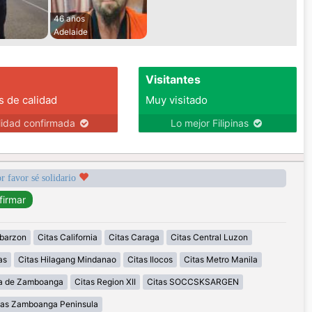
46 años
Adelaide
Visitantes
s de calidad
Muy visitado
lidad confirmada
Lo mejor Filipinas
r favor sé solidario
abarzon
Citas California
Citas Caraga
Citas Central Luzon
as
Citas Hilagang Mindanao
Citas Ilocos
Citas Metro Manila
la de Zamboanga
Citas Region XII
Citas SOCCSKSARGEN
tas Zamboanga Peninsula