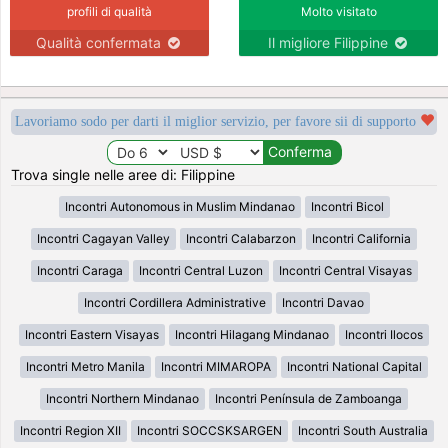
profili di qualità
Molto visitato
Qualità confermata
Il migliore Filippine
Lavoriamo sodo per darti il miglior servizio, per favore sii di supporto
Trova single nelle aree di: Filippine
Incontri Autonomous in Muslim Mindanao
Incontri Bicol
Incontri Cagayan Valley
Incontri Calabarzon
Incontri California
Incontri Caraga
Incontri Central Luzon
Incontri Central Visayas
Incontri Cordillera Administrative
Incontri Davao
Incontri Eastern Visayas
Incontri Hilagang Mindanao
Incontri Ilocos
Incontri Metro Manila
Incontri MIMAROPA
Incontri National Capital
Incontri Northern Mindanao
Incontri Península de Zamboanga
Incontri Region XII
Incontri SOCCSKSARGEN
Incontri South Australia