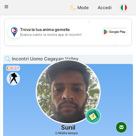
Philippines
Chat
Toggle
Mode
Accedi
navigation
💖
Trova la tua anima gemella
💖
Scarica subito la nostra app di incontri!
💕
💕
Incontri Uomo Cagayan Valley
0.2/1
1
Sunil
Molto tempo