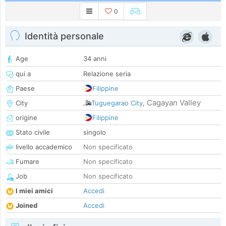
0
Identità personale
Age
34 anni
qui a
Relazione seria
Paese
Filippine
Cagayan Valley
City
Tuguegarao City
,
origine
Filippine
Stato civile
singolo
livello accademico
Non specificato
Fumare
Non specificato
Job
Non specificato
I miei amici
Accedi
Joined
Accedi