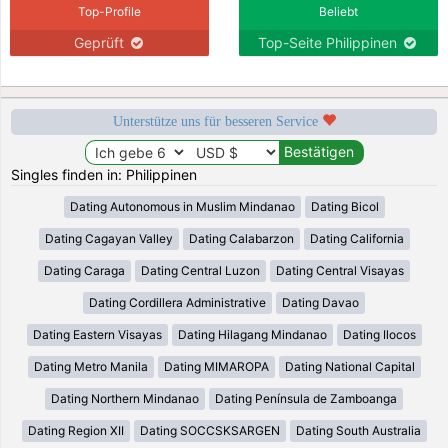
Top-Profile
Beliebt
Geprüft
Top-Seite Philippinen
Unterstütze uns für besseren Service
Singles finden in: Philippinen
Dating Autonomous in Muslim Mindanao
Dating Bicol
Dating Cagayan Valley
Dating Calabarzon
Dating California
Dating Caraga
Dating Central Luzon
Dating Central Visayas
Dating Cordillera Administrative
Dating Davao
Dating Eastern Visayas
Dating Hilagang Mindanao
Dating Ilocos
Dating Metro Manila
Dating MIMAROPA
Dating National Capital
Dating Northern Mindanao
Dating Península de Zamboanga
Dating Region XII
Dating SOCCSKSARGEN
Dating South Australia