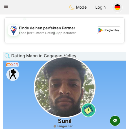
Philippines
Chat
Toggle
Mode
Login
navigation
💖
💕
Finde deinen perfekten Partner
💕
Lade jetzt unsere Dating-App herunter!
💖
Dating Mann in Cagayan Valley
0.2/1
1
Sunil
Länger her