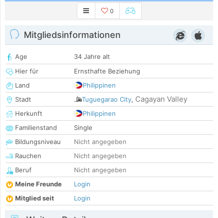
0
Mitgliedsinformationen
Age
34 Jahre alt
Hier für
Ernsthafte Beziehung
Land
Philippinen
Cagayan Valley
Stadt
Tuguegarao City
,
Herkunft
Philippinen
Familienstand
Single
Bildungsniveau
Nicht angegeben
Rauchen
Nicht angegeben
Beruf
Nicht angegeben
Meine Freunde
Login
Mitglied seit
Login