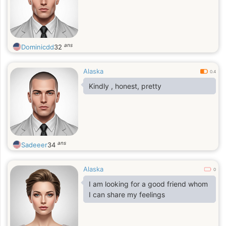
ans
Dominicdd
32
Alaska
0.4
Kindly , honest, pretty
ans
Sadeeer
34
Alaska
0
I am looking for a good friend whom
I can share my feelings