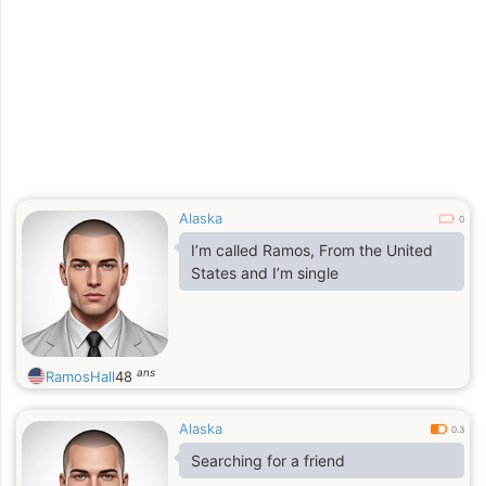
Alaska
0
I’m called Ramos, From the United
States and I’m single
ans
RamosHall
48
Alaska
0.3
Searching for a friend