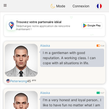
Philippines
Chat
Toggle
Mode
Connexion
navigation
💖
Trouvez votre partenaire idéal
💖
Téléchargez notre application de rencontre
maintenant !
💕
💕
Alaska
0.4
I m a gentleman with good
reputation. A working class. I can
cope with all situations in life.
ans
Peterwong
45
Alaska
0.7
I'm a very honest and loyal person.. I
like to have fun no matter what I am