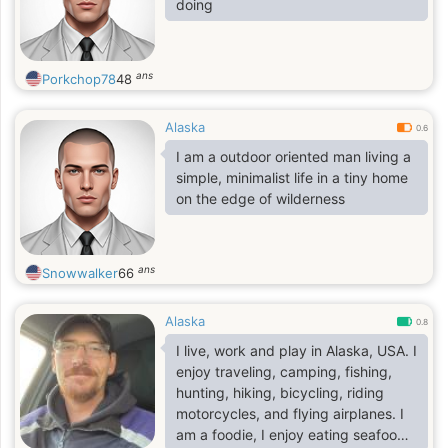
doing
ans
Porkchop78
48
Alaska
0.6
I am a outdoor oriented man living a
simple, minimalist life in a tiny home
on the edge of wilderness
ans
Snowwalker
66
Alaska
0.8
I live, work and play in Alaska, USA. I
enjoy traveling, camping, fishing,
hunting, hiking, bicycling, riding
motorcycles, and flying airplanes. I
am a foodie, I enjoy eating seafood