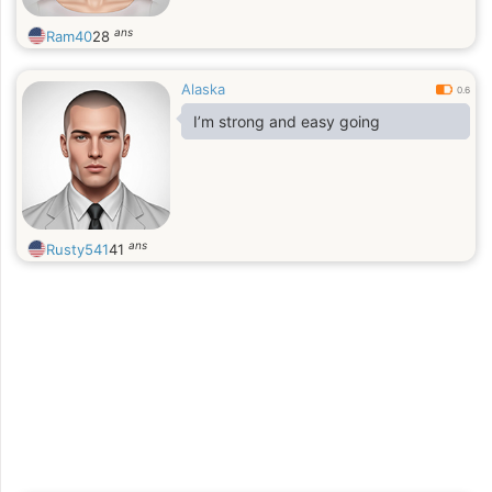
ans
Ram40
28
Alaska
0.6
I’m strong and easy going
ans
Rusty541
41