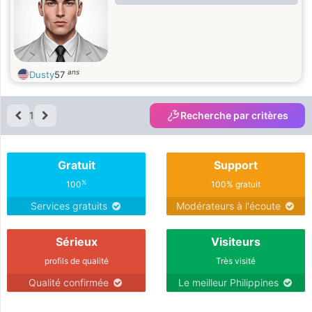
ans
Dusty
57
1
Recherche par critères
Gratuit
Support
%
100
100% gratuit
Services gratuits
Modérateurs à l'écoute
Sérieux
Visiteurs
profils de qualité
Très visité
Qualité confirmée
Le meilleur Philippines