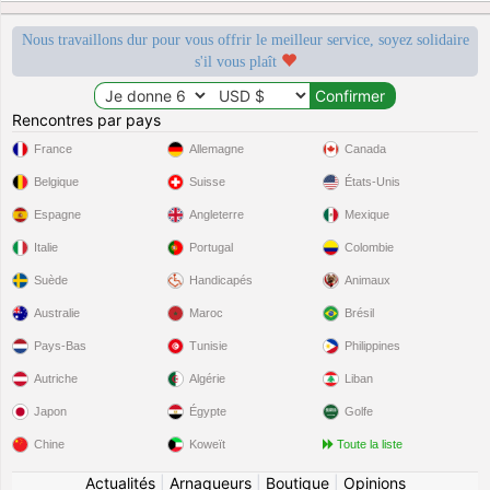
Nous travaillons dur pour vous offrir le meilleur service, soyez solidaire
s'il vous plaît
Rencontres par pays
France
Allemagne
Canada
Belgique
Suisse
États-Unis
Espagne
Angleterre
Mexique
Italie
Portugal
Colombie
Suède
Handicapés
Animaux
Australie
Maroc
Brésil
Pays-Bas
Tunisie
Philippines
Autriche
Algérie
Liban
Japon
Égypte
Golfe
Chine
Koweït
Toute la liste
Actualités
|
Arnaqueurs
|
Boutique
|
Opinions