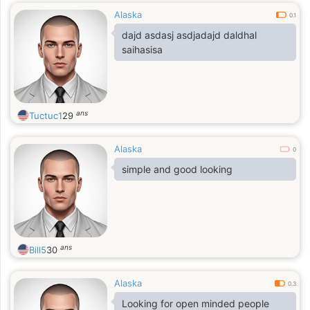
Alaska
0.1
dajd asdasj asdjadajd daldhal
saihasisa
ans
Tuctuc1
29
Alaska
0
simple and good looking
ans
Bill5
30
Alaska
0.3
Looking for open minded people