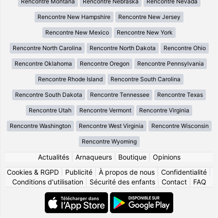
Rencontre Montana
Rencontre Nebraska
Rencontre Nevada
Rencontre New Hampshire
Rencontre New Jersey
Rencontre New Mexico
Rencontre New York
Rencontre North Carolina
Rencontre North Dakota
Rencontre Ohio
Rencontre Oklahoma
Rencontre Oregon
Rencontre Pennsylvania
Rencontre Rhode Island
Rencontre South Carolina
Rencontre South Dakota
Rencontre Tennessee
Rencontre Texas
Rencontre Utah
Rencontre Vermont
Rencontre Virginia
Rencontre Washington
Rencontre West Virginia
Rencontre Wisconsin
Rencontre Wyoming
Actualités
|
Arnaqueurs
|
Boutique
|
Opinions
Cookies & RGPD
|
Publicité
|
À propos de nous
|
Confidentialité
|
Conditions d'utilisation
|
Sécurité des enfants
|
Contact
|
FAQ