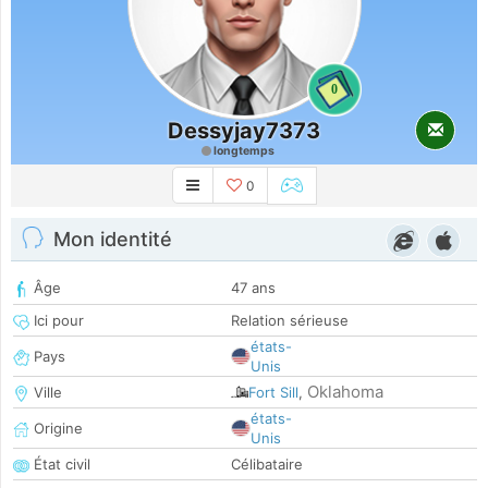
0
Dessyjay7373
longtemps
0
Mon identité
Âge
47 ans
Ici pour
Relation sérieuse
états-
Pays
Unis
Oklahoma
Ville
Fort Sill
,
états-
Origine
Unis
État civil
Célibataire