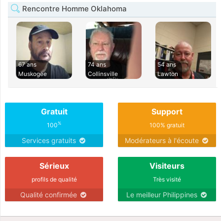
Rencontre Homme Oklahoma
67 ans
74 ans
54 ans
Muskogee
Collinsville
Lawton
Gratuit
Support
%
100
100% gratuit
Services gratuits
Modérateurs à l'écoute
Sérieux
Visiteurs
profils de qualité
Très visité
Qualité confirmée
Le meilleur Philippines