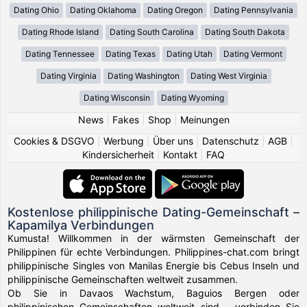
Dating Ohio
Dating Oklahoma
Dating Oregon
Dating Pennsylvania
Dating Rhode Island
Dating South Carolina
Dating South Dakota
Dating Tennessee
Dating Texas
Dating Utah
Dating Vermont
Dating Virginia
Dating Washington
Dating West Virginia
Dating Wisconsin
Dating Wyoming
News
|
Fakes
|
Shop
|
Meinungen
Cookies & DSGVO
|
Werbung
|
Über uns
|
Datenschutz
|
AGB
|
Kindersicherheit
|
Kontakt
|
FAQ
Kostenlose philippinische Dating-Gemeinschaft –
Kapamilya Verbindungen
Kumusta! Willkommen in der wärmsten Gemeinschaft der
Philippinen für echte Verbindungen. Philippines-chat.com bringt
philippinische Singles von Manilas Energie bis Cebus Inseln und
philippinische Gemeinschaften weltweit zusammen.
Ob Sie in Davaos Wachstum, Baguios Bergen oder
philippinischen Gemeinschaften weltweit sind – verbinden Sie