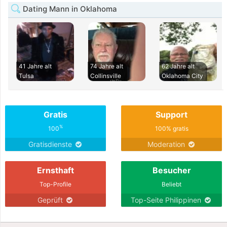
Dating Mann in Oklahoma
41 Jahre alt
74 Jahre alt
62 Jahre alt
Tulsa
Collinsville
Oklahoma City
Gratis
Support
%
100
100% gratis
Gratisdienste
Moderation
Ernsthaft
Besucher
Top-Profile
Beliebt
Geprüft
Top-Seite Philippinen