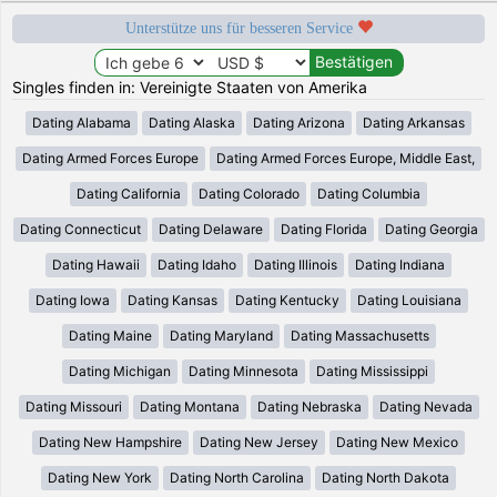
Unterstütze uns für besseren Service
Singles finden in: Vereinigte Staaten von Amerika
Dating Alabama
Dating Alaska
Dating Arizona
Dating Arkansas
Dating Armed Forces Europe
Dating Armed Forces Europe, Middle East,
Dating California
Dating Colorado
Dating Columbia
Dating Connecticut
Dating Delaware
Dating Florida
Dating Georgia
Dating Hawaii
Dating Idaho
Dating Illinois
Dating Indiana
Dating Iowa
Dating Kansas
Dating Kentucky
Dating Louisiana
Dating Maine
Dating Maryland
Dating Massachusetts
Dating Michigan
Dating Minnesota
Dating Mississippi
Dating Missouri
Dating Montana
Dating Nebraska
Dating Nevada
Dating New Hampshire
Dating New Jersey
Dating New Mexico
Dating New York
Dating North Carolina
Dating North Dakota