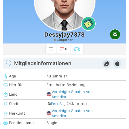
0
Dessyjay7373
Länger her
0
Mitgliedsinformationen
Age
48 Jahre alt
Hier für
Ernsthafte Beziehung
Vereinigte Staaten von
Land
Amerika
Oklahoma
Stadt
Fort Sill
,
Vereinigte Staaten von
Herkunft
Amerika
Familienstand
Single