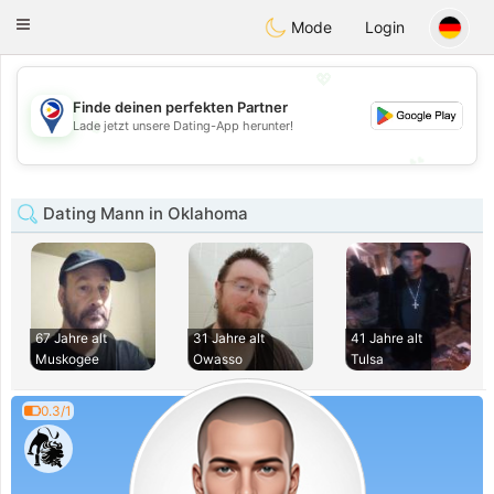
Philippines
Chat
Toggle
Mode
Login
navigation
💖
Finde deinen perfekten Partner
💖
Lade jetzt unsere Dating-App herunter!
💕
💕
Dating Mann in Oklahoma
67 Jahre alt
31 Jahre alt
41 Jahre alt
Muskogee
Owasso
Tulsa
0.3/1