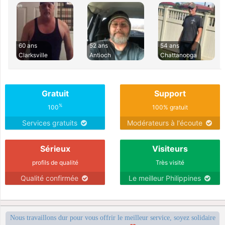
60 ans
52 ans
54 ans
Clarksville
Antioch
Chattanooga
Gratuit
Support
%
100
100% gratuit
Services gratuits
Modérateurs à l'écoute
Sérieux
Visiteurs
profils de qualité
Très visité
Qualité confirmée
Le meilleur Philippines
Nous travaillons dur pour vous offrir le meilleur service, soyez solidaire