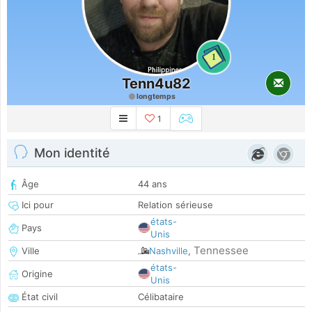
1
Tenn4u82
longtemps
1
Mon identité
Âge
44 ans
Ici pour
Relation sérieuse
états-
Pays
Unis
Tennessee
Ville
Nashville
,
états-
Origine
Unis
État civil
Célibataire