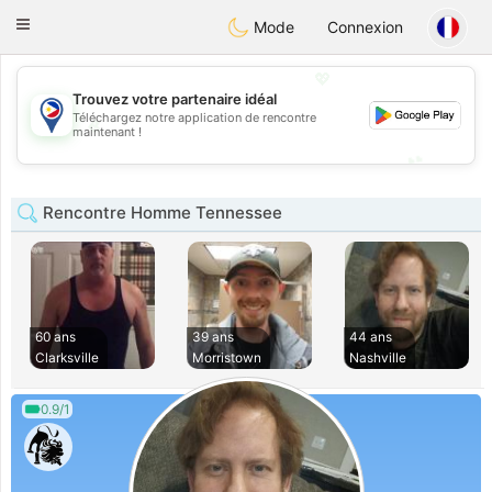
Philippines
Chat
Toggle
Mode
Connexion
navigation
💖
Trouvez votre partenaire idéal
Téléchargez notre application de rencontre
💖
maintenant !
💕
💕
Rencontre Homme Tennessee
60 ans
39 ans
44 ans
Clarksville
Morristown
Nashville
0.9/1