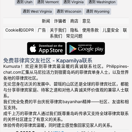
遇到 Utah
遇到 Vermont
遇到 Virginia
遇到 Washington
遇到 West Virginia
遇到 Wisconsin
遇到 Wyoming
新闻
|
诈骗者
|
商店
|
意见
Cookie和GDPR
|
广告
|
关于我们
|
隐私
|
使用条款
|
儿童安全
|
联
系我们
|
常见问题
免费菲律宾交友社区 - Kapamilya联系
Kumusta！欢迎来到菲律宾最温暖的真诚联系社区。Philippines-
chat.com汇集从马尼拉活力到宿雾岛屿的菲律宾单身人士，以及世界
各地的菲律宾社区。
无论您身在达沃的发展中、碧瑶的山区还是全球的菲律宾社区，都能
与分享菲律宾家庭、待客之道和对他人真诚关怀价值观的兼容人士联
系。
我们完全免费的平台庆祝菲律宾bayanihan精神——社区、友谊和相
互支持。
成千上万的菲律宾人通过我们既尊重岛屿传承又支持全球菲律宾联系
的关怀社区建立了有意义的关系。
体验传奇的菲律宾温暖，同时建立感觉像回家见家人的关系。