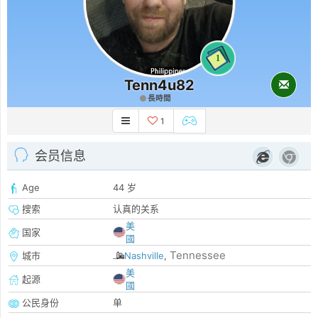
1
Tenn4u82
長時間
1
会员信息
Age
44 岁
搜索
认真的关系
美
国家
國
Tennessee
城市
Nashville
,
美
起源
國
公民身份
单