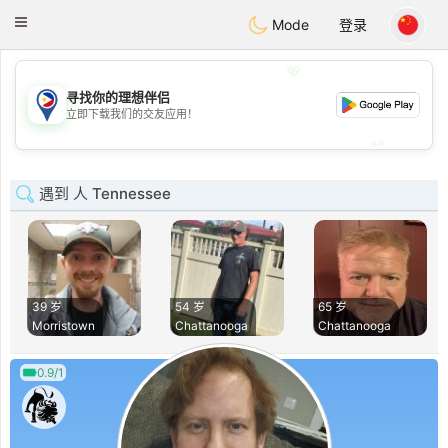
Philippines
Chat
Toggle
Mode
登录
navigation
💖
寻找你的理想伴侣
💖
立即下载我们的交友应用！
💕
💕
遇到 人 Tennessee
39 岁
54 岁
65 岁
Morristown
Chattanooga
Chattanooga
0.9/1