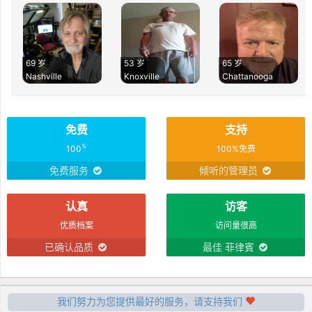
69 岁
53 岁
65 岁
Nashville
Knoxville
Chattanooga
免费
支持
%
100
100%免费
免费服务
倾听的管理员
认真
访客
优质档案
访问量很高
已确认品质
最佳 菲律賓
我们努力为您提供最好的服务，请支持我们